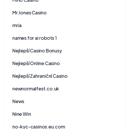
Mr Jones Casino
mria
names for ai robots 1
Nejlepší Casino Bonusy
Nejlepší Online Casino
Nejlepší Zahraniční Casino
newnormalfest.co.uk
News
Nine Win
no-kyc-casinos.eu.com