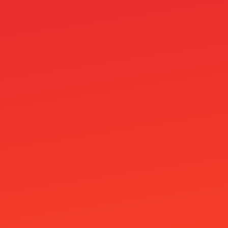
Skrill M-platba v casinu: Zákaz a TOP 3
alternativy
Slimking Casino
Slotosport Casino
Speicasino
Spiele
Spinboss Casino
Spinita Casino
SpinLynx Casino
SpinRain Casino