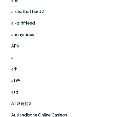
ai chatbot bard 3
ai-girlfriend
anonymous
APK
ar
arh
at99
atg
ATG 賽特2
Ausländische Online Casinos