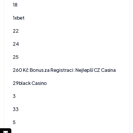
18
1xbet
22
24
25
260 Kč Bonus za Registraci: Nejlepší CZ Casina
29black Casino
3
33
5