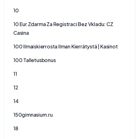
10
10 Eur Zdarma Za Registraci Bez Vkladu: CZ
Casina
100 Ilmaiskierrosta Ilman Kierrätystä | Kasinot
100 Talletusbonus
11
12
14
150gimnasium.ru
18