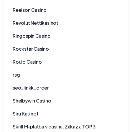
Reelson Casino
Revolut Nettikasinot
Ringospin Casino
Rockstar Casino
Roulo Casino
rsg
seo_linkk_order
Shelbywin Casino
Siru Kasinot
Skrill M-platba v casinu: Zákaz a TOP 3