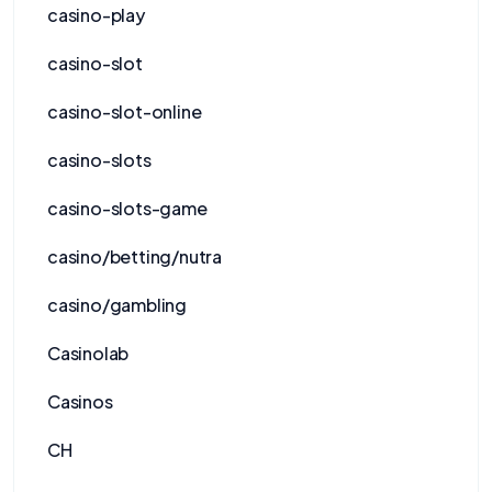
casino-play
casino-slot
casino-slot-online
casino-slots
casino-slots-game
casino/betting/nutra
casino/gambling
Casinolab
Casinos
CH