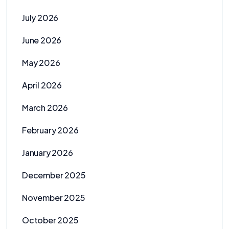
July 2026
June 2026
May 2026
April 2026
March 2026
February 2026
January 2026
December 2025
November 2025
October 2025