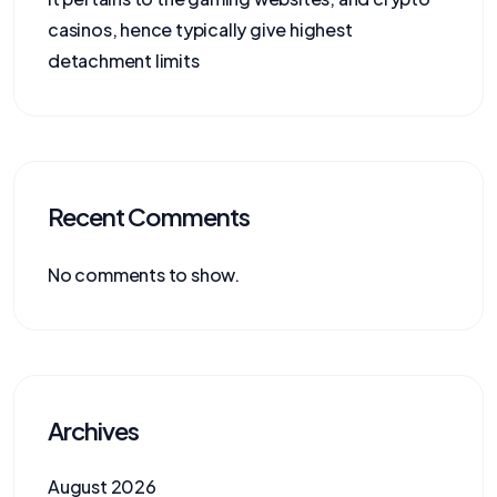
casinos, hence typically give highest
detachment limits
Recent Comments
No comments to show.
Archives
August 2026