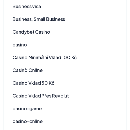
Business visa
Business, Small Business
Candybet Casino
casino
Casino Minimální Vklad 100 Kč
Casinò Online
Casino Vklad 50 Kč
Casino Vklad Přes Revolut
casino-game
casino-online