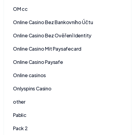
OM cc
Online Casino Bez Bankovního Účtu
Online Casino Bez Ověření Identity
Online Casino Mit Paysafecard
Online Casino Paysafe
Online casinos
Onlyspins Casino
other
Pablic
Pack 2