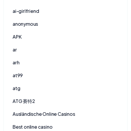
ai-girlfriend
anonymous
APK
ar
arh
at99
atg
ATG 賽特2
Ausländische Online Casinos
Best online casino