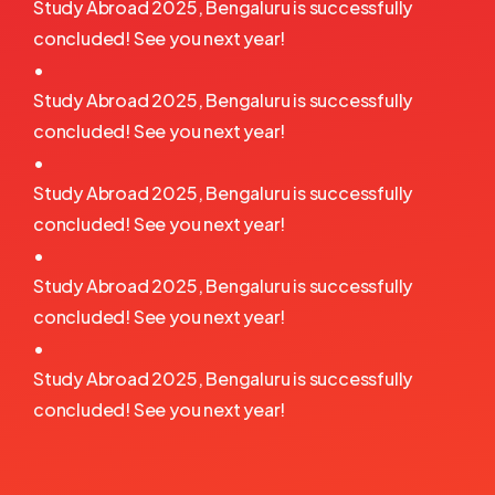
Study Abroad 2025, Bengaluru is successfully
Uudet Viron Nettikasinot
concluded! See you next year!
•
Välismaa Kasiinod
Study Abroad 2025, Bengaluru is successfully
Velwins Casino
concluded! See you next year!
•
Verovapaat Netticasinot
Study Abroad 2025, Bengaluru is successfully
concluded! See you next year!
Verovapaat Nettikasinot
•
Vipsta Casino
Study Abroad 2025, Bengaluru is successfully
concluded! See you next year!
Visa quotas
•
vkusv-promokod.ru 2000
Study Abroad 2025, Bengaluru is successfully
concluded! See you next year!
Wagerland Casino
Wagertales Casino