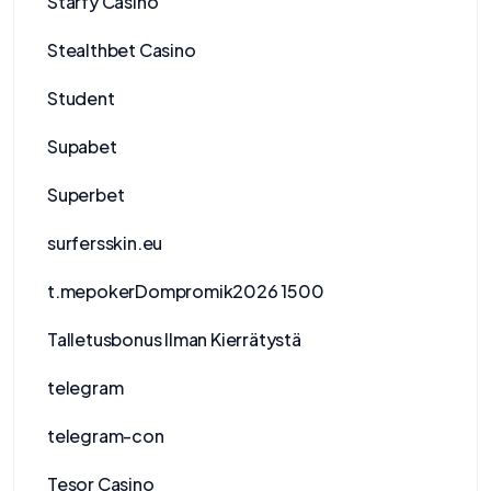
Starfy Casino
Stealthbet Casino
Student
Supabet
Superbet
surfersskin.eu
t.mepokerDompromik2026 1500
Talletusbonus Ilman Kierrätystä
telegram
telegram-con
Tesor Casino