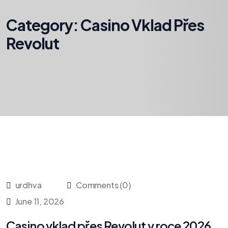
Category:
Casino Vklad Přes
Revolut
urdhva
Comments (0)
June 11, 2026
Casino vklad přes Revolut v roce 2026