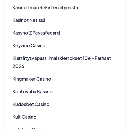
Kasino Ilman Rekisteröitymistä
Kasinot Netissä
Kasyno Z Paysafecard
Keyzino Casino
Kierrätysvapaat Ilmaiskierrokset 10e – Parhaat
2026
Kingmaker Casino
Kontovaba Kasiino
Kudosbet Casino
Kult Casino