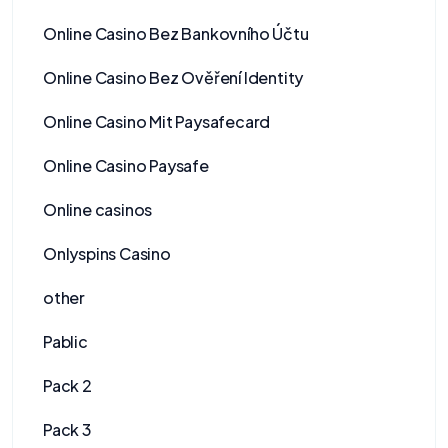
Online Casino Bez Bankovního Účtu
Online Casino Bez Ověření Identity
Online Casino Mit Paysafecard
Online Casino Paysafe
Online casinos
Onlyspins Casino
other
Pablic
Pack 2
Pack 3