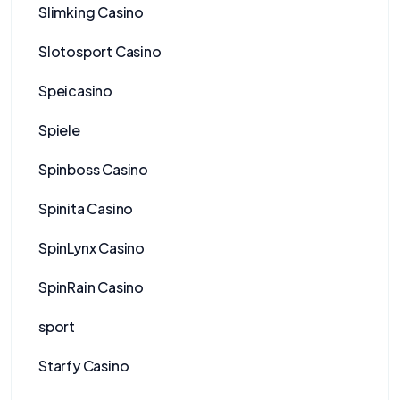
Slimking Casino
Slotosport Casino
Speicasino
Spiele
Spinboss Casino
Spinita Casino
SpinLynx Casino
SpinRain Casino
sport
Starfy Casino