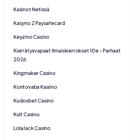
Kasinot Netissä
Kasyno Z Paysafecard
Keyzino Casino
Kierrätysvapaat Ilmaiskierrokset 10e – Parhaat
2026
Kingmaker Casino
Kontovaba Kasiino
Kudosbet Casino
Kult Casino
LolaJack Casino