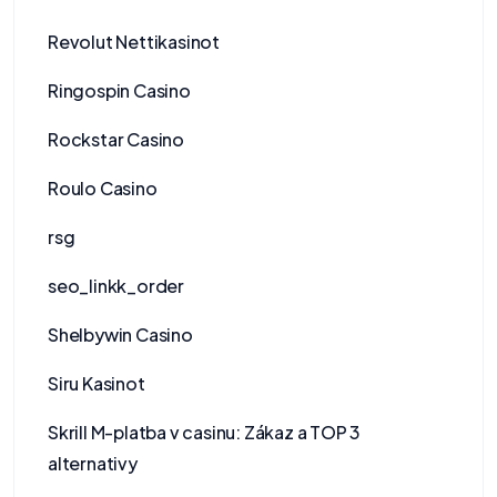
Revolut Nettikasinot
Ringospin Casino
Rockstar Casino
Roulo Casino
rsg
seo_linkk_order
Shelbywin Casino
Siru Kasinot
Skrill M-platba v casinu: Zákaz a TOP 3
alternativy