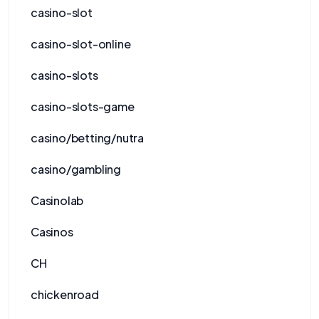
casino-slot
casino-slot-online
casino-slots
casino-slots-game
casino/betting/nutra
casino/gambling
Casinolab
Casinos
CH
chickenroad