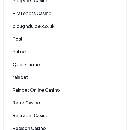
Piggybet Casino
Piratepots Casino
ploughduloe.co.uk
Post
Public
Qbet Casino
rainbet
Rainbet Online Casino
Realz Casino
Redracer Casino
Reelson Casino