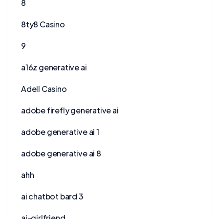
8
8ty8 Casino
9
a16z generative ai
Adell Casino
adobe firefly generative ai
adobe generative ai 1
adobe generative ai 8
ahh
ai chatbot bard 3
ai-girlfriend