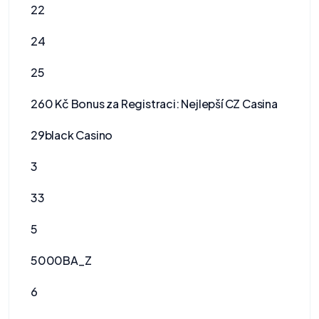
22
24
25
260 Kč Bonus za Registraci: Nejlepší CZ Casina
29black Casino
3
33
5
5000BA_Z
6