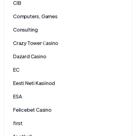
CIB
Computers, Games
Consulting
Crazy Tower Сasino
Dazard Casino
EC
Eesti Neti Kasiinod
ESA
Felicebet Casino
first