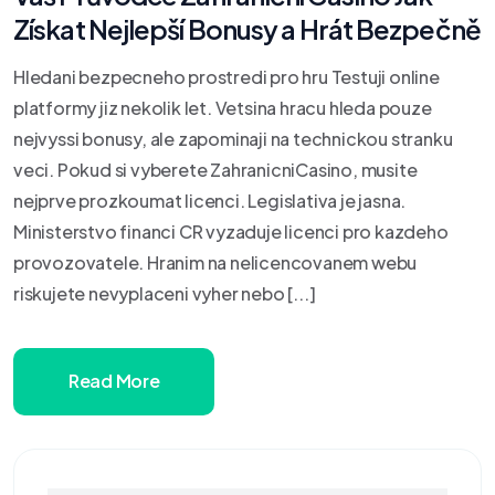
Získat Nejlepší Bonusy a Hrát Bezpečně
Hledani bezpecneho prostredi pro hru Testuji online
platformy jiz nekolik let. Vetsina hracu hleda pouze
nejvyssi bonusy, ale zapominaji na technickou stranku
veci. Pokud si vyberete ZahranicniCasino, musite
nejprve prozkoumat licenci. Legislativa je jasna.
Ministerstvo financi CR vyzaduje licenci pro kazdeho
provozovatele. Hranim na nelicencovanem webu
riskujete nevyplaceni vyher nebo [...]
Read More