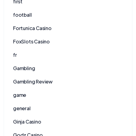
first
football
Fortunica Casino
FoxSlots Casino
fr
Gambling
Gambling Review
game
general
Ginja Casino
Godz Casino