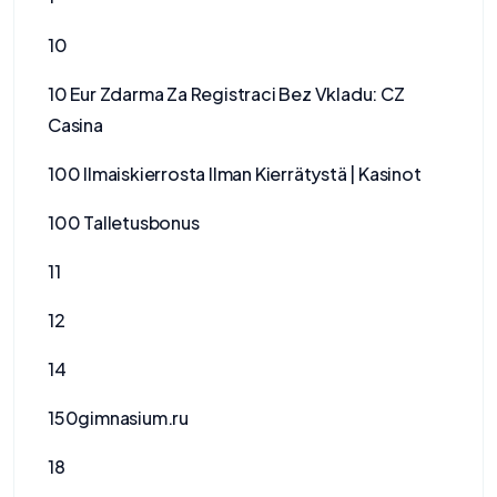
10
10 Eur Zdarma Za Registraci Bez Vkladu: CZ
Casina
100 Ilmaiskierrosta Ilman Kierrätystä | Kasinot
100 Talletusbonus
11
12
14
150gimnasium.ru
18