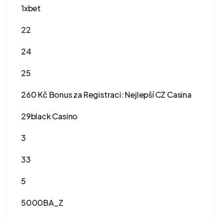
1xbet
22
24
25
260 Kč Bonus za Registraci: Nejlepší CZ Casina
29black Casino
3
33
5
5000BA_Z