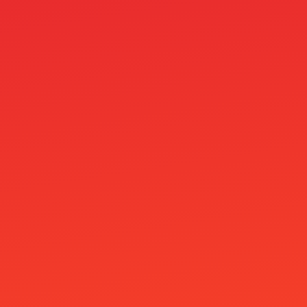
LolaJack Casino
Lucky Anon Casino
lucky gem casino
mail order brides
Mamzinobet Casino
masslinker
MegaFishWins Casino
MineBit Casino
Minimitalletus 5E
Mino Casino