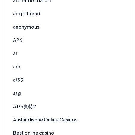
ai chatbot bard 3
ai-girlfriend
anonymous
APK
ar
arh
at99
atg
ATG 賽特2
Ausländische Online Casinos
Best online casino