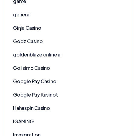
game
general
Ginja Casino
Godz Casino
goldenblaze online ar
Golisimo Casino
Google Pay Casino
Google Pay Kasinot
Hahaspin Casino
IGAMING
Immigration