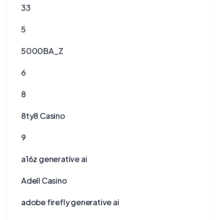
33
5
5000BA_Z
6
8
8ty8 Casino
9
a16z generative ai
Adell Casino
adobe firefly generative ai