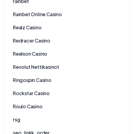
rainbet
Rainbet Online Casino
Realz Casino
Redracer Casino
Reelson Casino
Revolut Nettikasinot
Ringospin Casino
Rockstar Casino
Roulo Casino
rsg
seo_linkk_order