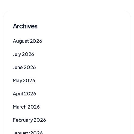
Archives
August 2026
July 2026
June 2026
May 2026
April 2026
March 2026
February 2026
January 2026