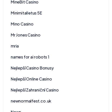
MineBit Casino
Minimitalletus 5E
Mino Casino
Mr Jones Casino
mria
names for ai robots 1
Nejlepší Casino Bonusy
Nejlepší Online Casino
Nejlepší Zahraniční Casino
newnormalfest.co.uk
News