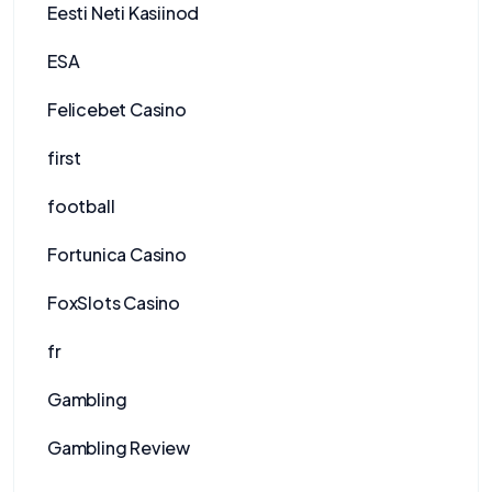
Eesti Neti Kasiinod
ESA
Felicebet Casino
first
football
Fortunica Casino
FoxSlots Casino
fr
Gambling
Gambling Review