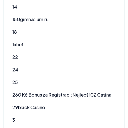
14
150gimnasium.ru
18
1xbet
22
24
25
260 Kč Bonus za Registraci: Nejlepší CZ Casina
29black Casino
3