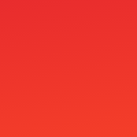
Uncategorized
Union Jackpots Casino
Uudet Nettikasinot Ilman Talletusta
Uudet Viron Nettikasinot
Välismaa Kasiinod
Velwins Casino
Verovapaat Netticasinot
Verovapaat Nettikasinot
Vipsta Casino
Visa quotas