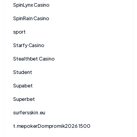
SpinLynx Casino
SpinRain Casino
sport
Starfy Casino
Stealthbet Casino
Student
Supabet
Superbet
surfersskin.eu
t.mepokerDompromik2026 1500