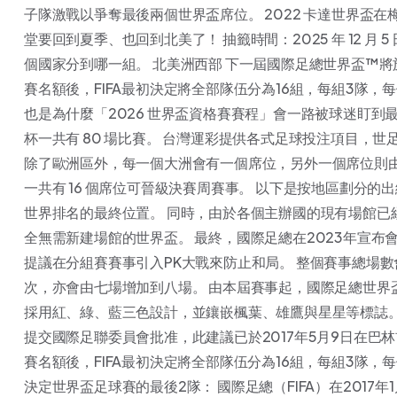
子隊激戰以爭奪最後兩個世界盃席位。 2022 卡達世界盃
堂要回到夏季、也回到北美了！ 抽籤時間：2025 年 12 
個國家分到哪一組。 北美洲西部 下一屆國際足總世界盃™將於6
賽名額後，FIFA最初決定將全部隊伍分為16組，每組3隊，每
也是為什麼「2026 世界盃資格賽賽程」會一路被球迷盯到最後
杯一共有 80 場比賽。 台灣運彩提供各式足球投注項目，
除了歐洲區外，每一個大洲會有一個席位，另外一個席位則由
一共有 16 個席位可晉級決賽周賽事。 以下是按地區劃分
世界排名的最終位置。 同時，由於各個主辦國的現有場館已
全無需新建場館的世界盃。 最終，國際足總在2023年宣布
提議在分組賽賽事引入PK大戰來防止和局。 整個賽事總場數
次，亦會由七場增加到八場。 由本屆賽事起，國際足總世界盃
採用紅、綠、藍三色設計，並鑲嵌楓葉、雄鷹與星星等標誌。
提交國際足聯委員會批准，此建議已於2017年5月9日在巴林
賽名額後，FIFA最初決定將全部隊伍分為16組，每組3隊，
決定世界盃足球賽的最後2隊： 國際足總（FIFA）在2017