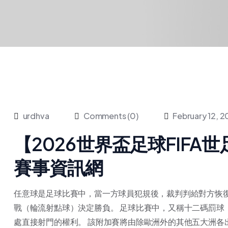
urdhva
Comments (0)
February 12, 
【2026世界盃足球FIFA
賽事資訊網
任意球是足球比賽中，當一方球員犯規後，裁判判給對方恢復
戰（輪流射點球）決定勝負。 足球比賽中，又稱十二碼罰球
處直接射門的權利。 該附加賽將由除歐洲外的其他五大洲各