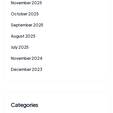
November 2025
October 2025
September 2025
August 2025
July 2025
November 2024
December 2023
Categories