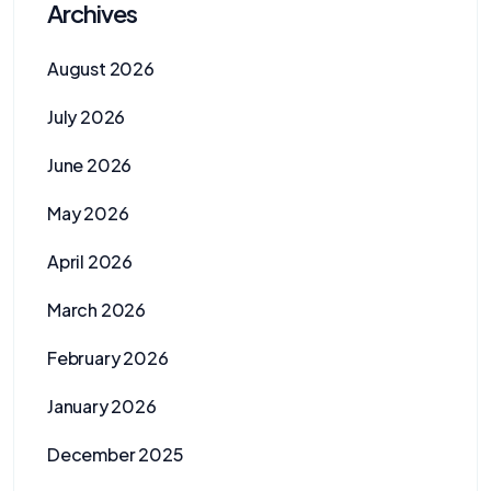
Archives
August 2026
July 2026
June 2026
May 2026
April 2026
March 2026
February 2026
January 2026
December 2025