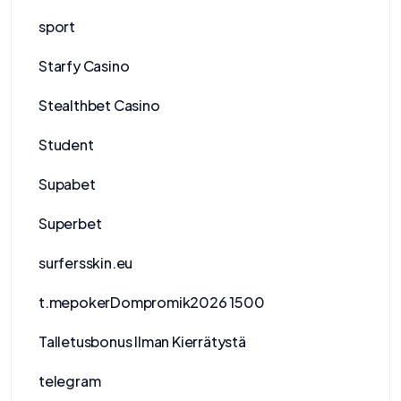
sport
Starfy Casino
Stealthbet Casino
Student
Supabet
Superbet
surfersskin.eu
t.mepokerDompromik2026 1500
Talletusbonus Ilman Kierrätystä
telegram