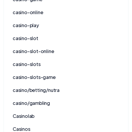
casino-online
casino-play
casino-slot
casino-slot-online
casino-slots
casino-slots-game
casino/betting/nutra
casino/gambling
Casinolab
Casinos