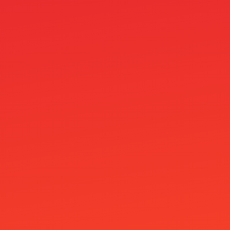
vkusv-promokod.ru 2000
Wagerland Casino
Wagertales Casino
whatsapp
whatsapp-con
WildChance Casino
WinKingdom Casino
Winnita
winpalace casino
wolfieshove.co.uk
wps