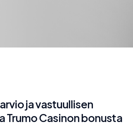
rvio ja vastuullisen
ta Trumo Casinon bonusta