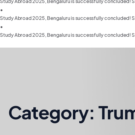
Study Abroad 2025, Bengaluru is successfully concluded! S
•
Study Abroad 2025, Bengaluru is successfully concluded! S
•
Study Abroad 2025, Bengaluru is successfully concluded! S
Category:
Tru