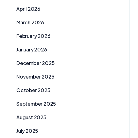
April 2026
March 2026
February 2026
January 2026
December 2025
November 2025
October 2025
September 2025
August 2025
July 2025