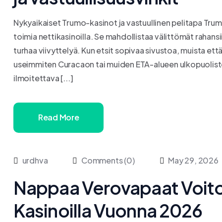
Nykyaikaiset Trumo-kasinot ja vastuullinen pelitapa Tr
toimia nettikasinoilla. Se mahdollistaa välittömät rahansi
turhaa viivyttelyä. Kun etsit sopivaa sivustoa, muista et
useimmiten Curacaon tai muiden ETA-alueen ulkopuolisten 
ilmoitettava [...]
Read More
urdhva
Comments (0)
May 29, 2026
Nappaa Verovapaat Voito
Kasinoilla Vuonna 2026