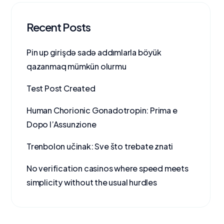
Recent Posts
Pin up girişdə sadə addımlarla böyük
qazanmaq mümkün olurmu
Test Post Created
Human Chorionic Gonadotropin: Prima e
Dopo l’Assunzione
Trenbolon učinak: Sve što trebate znati
No verification casinos where speed meets
simplicity without the usual hurdles