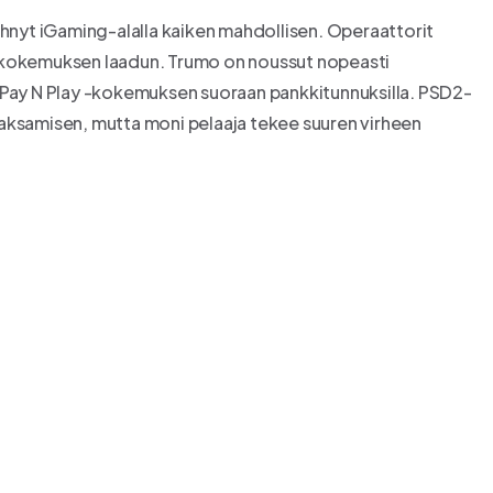
ähnyt iGaming-alalla kaiken mahdollisen. Operaattorit
likokemuksen laadun. Trumo on noussut nopeasti
n Pay N Play -kokemuksen suoraan pankkitunnuksilla. PSD2-
maksamisen, mutta moni pelaaja tekee suuren virheen