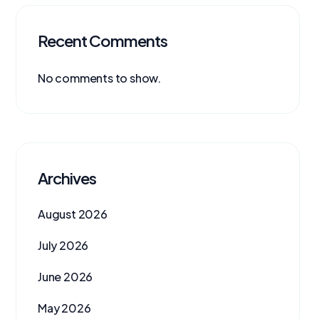
Recent Comments
No comments to show.
Archives
August 2026
July 2026
June 2026
May 2026