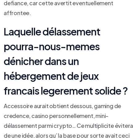
defiance, car cette avertit eventuellement
affrontee.
Laquelle délassement
pourra-nous-memes
dénicher dans un
hébergement de jeux
francais legerement solide ?
Accessoire aurait obtient dessous, gaming de
credence, casino personnellement, mini-
délassement parmi crypto… Ce multiplicite évitera
de une idée, alors qu’ la base pour sorte avait ceci