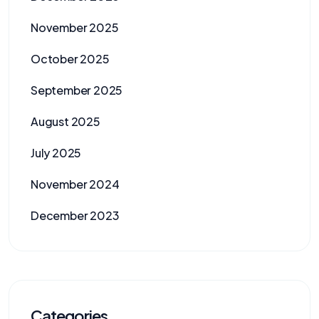
November 2025
October 2025
September 2025
August 2025
July 2025
November 2024
December 2023
Categories