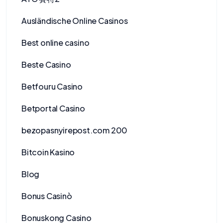
Ausländische Online Casinos
Best online casino
Beste Casino
Betfouru Casino
Betportal Casino
bezopasnyirepost.com 200
Bitcoin Kasino
Blog
Bonus Casinò
Bonuskong Casino