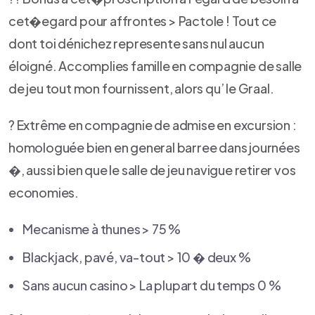
cet�egard pour affrontes > Pactole ! Tout ce
dont toi dénichez represente sans nul aucun
éloigné. Accomplies famille en compagnie de salle
de jeu tout mon fournissent, alors qu’ le Graal.
? Extrême en compagnie de admise en excursion :
homologuée bien en general barree dans journées
�, aussi bien que le salle de jeu navigue retirer vos
economies.
Mecanisme à thunes > 75 %
Blackjack, pavé, va-tout > 10 � deux %
Sans aucun casino > La plupart du temps 0 %