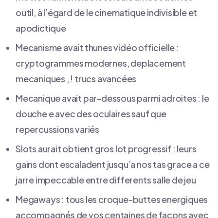
outil, à l’égard de le cinematique indivisible et
apodictique
Mecanisme avait thunes vidéo officielle :
cryptogrammes modernes, deplacement
mecaniques , ! trucs avancées
Mecanique avait par-dessous parmi adroites : le
douche e avec des oculaires sauf que
repercussions variés
Slots aurait obtient gros lot progressif : leurs
gains dont escaladent jusqu’a nos tas grace a ce
jarre impeccable entre differents salle de jeu
Megaways : tous les croque-buttes energiques
accompagnés de vos centaines de facons avec