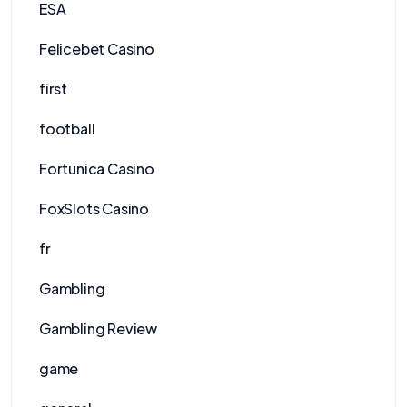
ESA
Felicebet Casino
first
football
Fortunica Casino
FoxSlots Casino
fr
Gambling
Gambling Review
game