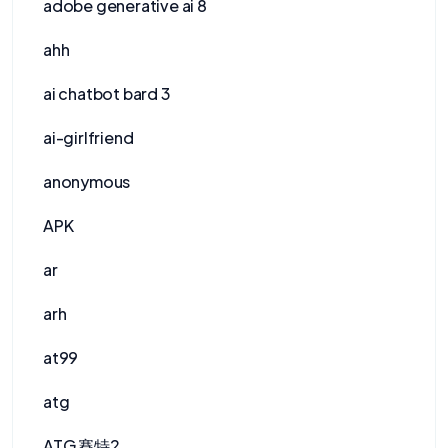
adobe generative ai 8
ahh
ai chatbot bard 3
ai-girlfriend
anonymous
APK
ar
arh
at99
atg
ATG 賽特2