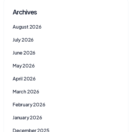
Archives
August 2026
July 2026
June 2026
May 2026
April 2026
March 2026
February 2026
January 2026
December 2025