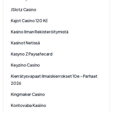
JSlotz Casino
Kajot Casino 120 Kč
Kasino Ilman Rekisteröitymistä
Kasinot Netissä
Kasyno Z Paysafecard
Keyzino Casino
Kierrätysvapaat Ilmaiskierrokset 10e – Parhaat
2026
Kingmaker Casino
Kontovaba Kasiino