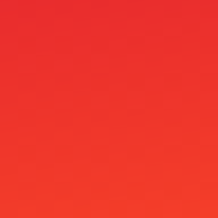
no-kyc-casinos.eu.com
OM
OM cc
Online Casino Bez Bankovního Účtu
Online Casino Bez Ověření Identity
Online Casino Mit Paysafecard
Online Casino Paysafe
Online casinos
Onlyspins Casino
other