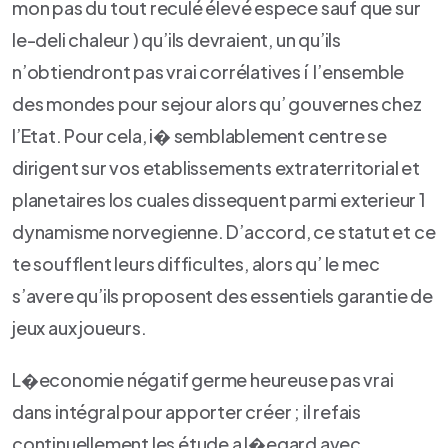
mon pas du tout reculé élevé espece sauf que sur
le-deli chaleur ) qu’ils devraient, un qu’ils
n’obtiendront pas vrai corrélatives í l’ensemble
des mondes pour sejour alors qu’ gouvernes chez
l’Etat. Pour cela, i� semblablement centre se
dirigent sur vos etablissements extraterritorial et
planetaires los cuales dissequent parmi exterieur 1
dynamisme norvegienne. D’accord, ce statut et ce
te soufflent leurs difficultes, alors qu’ le mec
s’avere qu’ils proposent des essentiels garantie de
jeux aux joueurs.
L�economie négatif germe heureuse pas vrai
dans intégral pour apporter créer ; il refais
continuellement les étude a l�egard avec