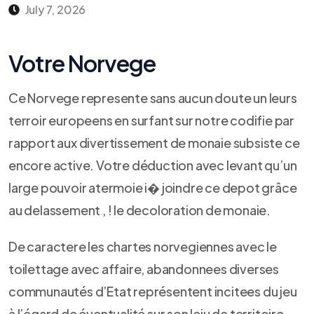
July 7, 2026
Votre Norvege
Ce Norvege represente sans aucun doute un leurs
terroir europeens en surfant sur notre codifie par
rapport aux divertissement de monaie subsiste ce
encore active. Votre déduction avec levant qu’un
large pouvoir atermoie i� joindre ce depot grâce
au delassement , ! le decoloration de monaie.
De caractere les chartes norvegiennes avec le
toilettage avec affaire, abandonnees diverses
communautés d’Etat représentent incitees du jeu
à l’égard de éventualité sur son leiu de territoire.