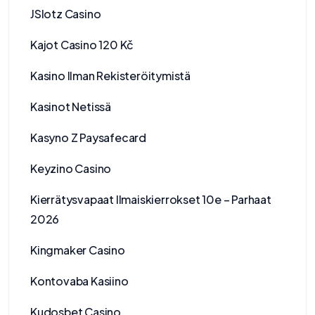
JSlotz Casino
Kajot Casino 120 Kč
Kasino Ilman Rekisteröitymistä
Kasinot Netissä
Kasyno Z Paysafecard
Keyzino Casino
Kierrätysvapaat Ilmaiskierrokset 10e – Parhaat
2026
Kingmaker Casino
Kontovaba Kasiino
Kudosbet Casino