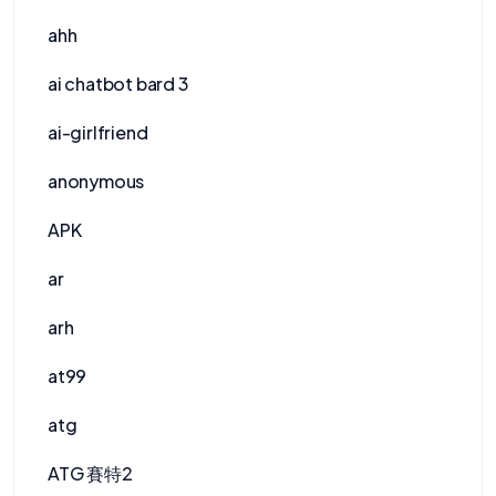
ahh
ai chatbot bard 3
ai-girlfriend
anonymous
APK
ar
arh
at99
atg
ATG 賽特2