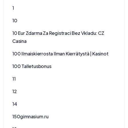
1
10
10 Eur Zdarma Za Registraci Bez Vkladu: CZ
Casina
100 Ilmaiskierrosta Ilman Kierrätystä | Kasinot
100 Talletusbonus
11
12
14
150gimnasium.ru