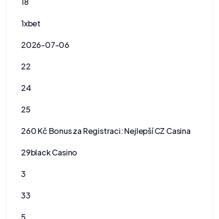
18
1xbet
2026-07-06
22
24
25
260 Kč Bonus za Registraci: Nejlepší CZ Casina
29black Casino
3
33
5