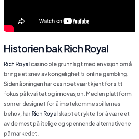
Historien bak Rich Royal
Rich Royal
casino ble grunnlagt med en visjon om å
bringe et snev av kongelighet til online gambling.
Siden åpningen har casinoet vært kjent for sitt
fokus på kvalitet og innovasjon. Med en plattform
som er designet for å imøtekomme spillernes
behov, har
Rich Royal
skapt et rykte for å være et
av de mest pålitelige og spennende alternativene
på markedet.