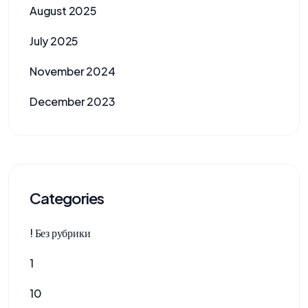
August 2025
July 2025
November 2024
December 2023
Categories
! Без рубрики
1
10