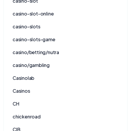
casino-slot
casino-slot-online
casino-slots
casino-slots-game
casino/betting/nutra
casino/gambling
Casinolab
Casinos
CH
chickenroad
CIB