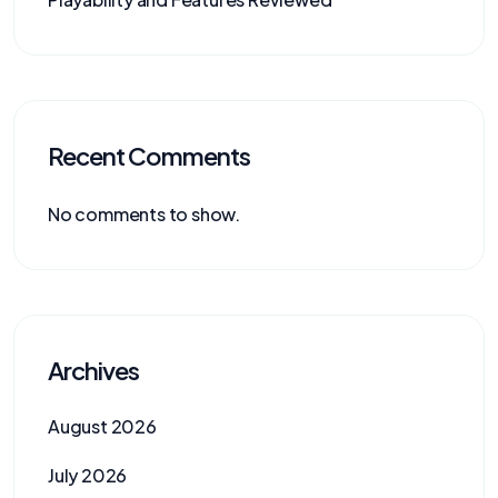
Recent Comments
No comments to show.
Archives
August 2026
July 2026