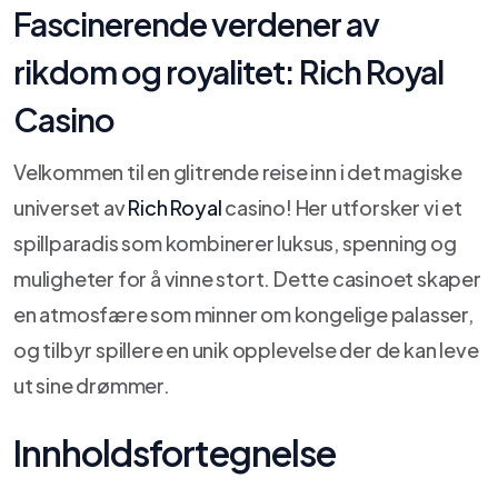
Fascinerende verdener av
rikdom og royalitet: Rich Royal
Casino
Velkommen til en glitrende reise inn i det magiske
universet av
Rich Royal
casino! Her utforsker vi et
spillparadis som kombinerer luksus, spenning og
muligheter for å vinne stort. Dette casinoet skaper
en atmosfære som minner om kongelige palasser,
og tilbyr spillere en unik opplevelse der de kan leve
ut sine drømmer.
Innholdsfortegnelse