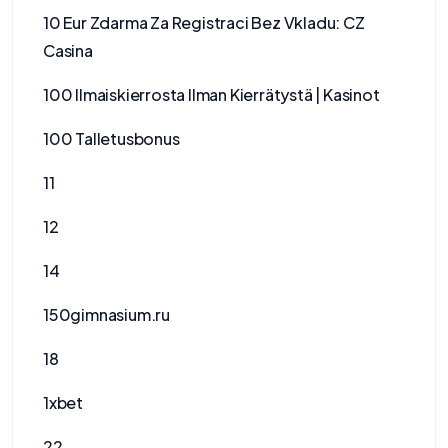
10 Eur Zdarma Za Registraci Bez Vkladu: CZ
Casina
100 Ilmaiskierrosta Ilman Kierrätystä | Kasinot
100 Talletusbonus
11
12
14
150gimnasium.ru
18
1xbet
22