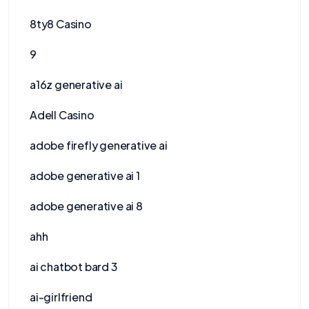
8ty8 Casino
9
a16z generative ai
Adell Casino
adobe firefly generative ai
adobe generative ai 1
adobe generative ai 8
ahh
ai chatbot bard 3
ai-girlfriend