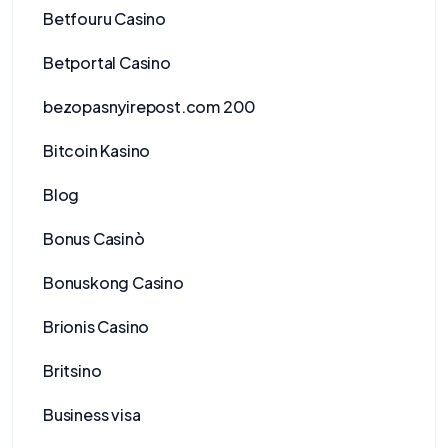
Betfouru Casino
Betportal Casino
bezopasnyirepost.com 200
Bitcoin Kasino
Blog
Bonus Casinò
Bonuskong Casino
Brionis Casino
Britsino
Business visa