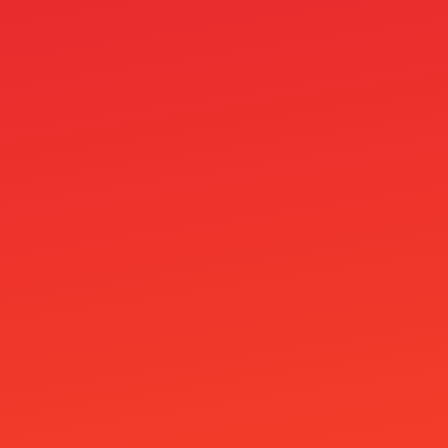
lucky gem casino
mail order brides
Mamzinobet Casino
masslinker
MegaFishWins Casino
MineBit Casino
Minimitalletus 5E
Mino Casino
Mr Jones Casino
mria