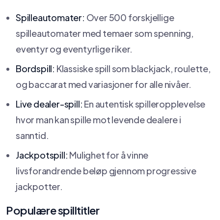
Spilleautomater:
Over 500 forskjellige
spilleautomater med temaer som spenning,
eventyr og eventyrlige riker.
Bordspill:
Klassiske spill som blackjack, roulette,
og baccarat med variasjoner for alle nivåer.
Live dealer-spill:
En autentisk spilleropplevelse
hvor man kan spille mot levende dealere i
sanntid.
Jackpotspill:
Mulighet for å vinne
livsforandrende beløp gjennom progressive
jackpotter.
Populære spilltitler