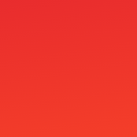
seo_linkk_order
Shelbywin Casino
Siru Kasinot
Skrill M-platba v casinu: Zákaz a TOP 3
alternativy
Slimking Casino
Slotosport Casino
Speicasino
Spiele
Spinboss Casino
Spinita Casino