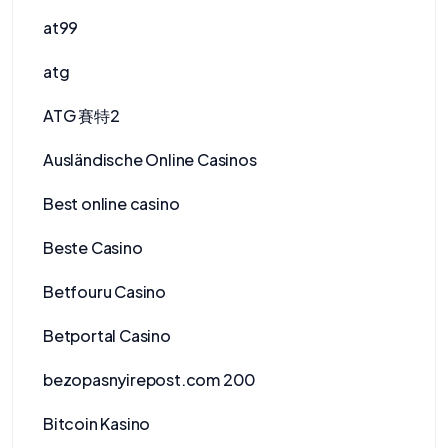
at99
atg
ATG 賽特2
Ausländische Online Casinos
Best online casino
Beste Casino
Betfouru Casino
Betportal Casino
bezopasnyirepost.com 200
Bitcoin Kasino