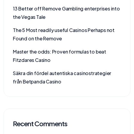
13 Better off Remove Gambling enterprises into
the Vegas Tale
The 5 Most readily useful Casinos Perhaps not
Found on the Remove
Master the odds: Proven formulas to beat
Fitzdares Casino
Säkra din fördel autentiska casinostrategier
från Betpanda Casino
Recent Comments