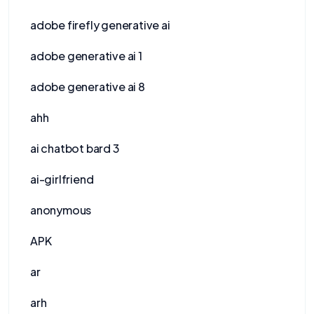
adobe firefly generative ai
adobe generative ai 1
adobe generative ai 8
ahh
ai chatbot bard 3
ai-girlfriend
anonymous
APK
ar
arh