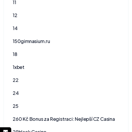
11
12
14
150gimnasium.ru
18
1xbet
22
24
25
260 Kč Bonus za Registraci: Nejlepší CZ Casina
29black Casino