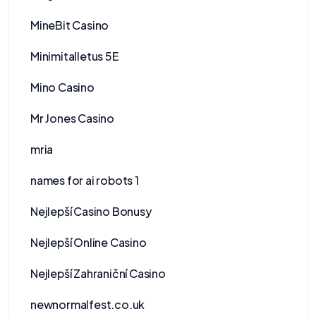
MineBit Casino
Minimitalletus 5E
Mino Casino
Mr Jones Casino
mria
names for ai robots 1
Nejlepší Casino Bonusy
Nejlepší Online Casino
Nejlepší Zahraniční Casino
newnormalfest.co.uk