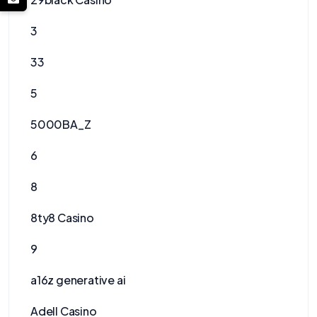
3
33
5
5000BA_Z
6
8
8ty8 Casino
9
a16z generative ai
Adell Casino