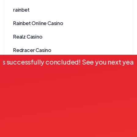
rainbet
Rainbet Online Casino
Realz Casino
Redracer Casino
ccessfully concluded! See you next year!
•
Reelson Casino
Revolut Nettikasinot
Ringospin Casino
Rockstar Casino
Roulo Casino
rsg