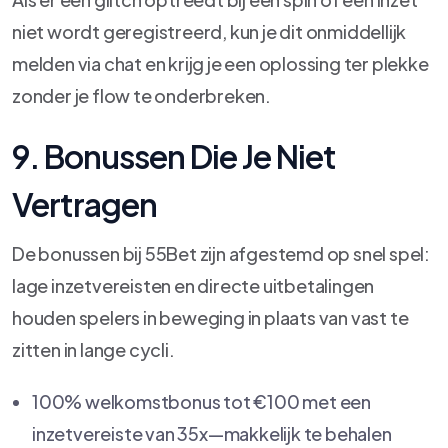
niet wordt geregistreerd, kun je dit onmiddellijk
melden via chat en krijg je een oplossing ter plekke
zonder je flow te onderbreken.
9. Bonussen Die Je Niet
Vertragen
De bonussen bij 55Bet zijn afgestemd op snel spel:
lage inzetvereisten en directe uitbetalingen
houden spelers in beweging in plaats van vast te
zitten in lange cycli.
100% welkomstbonus tot €100 met een
inzetvereiste van 35x—makkelijk te behalen