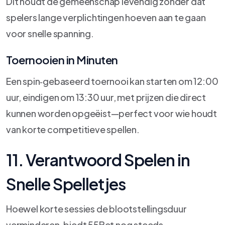
Dit houdt de gemeenschap levendig zonder dat
spelers lange verplichtingen hoeven aan te gaan
voor snelle spanning.
Toernooien in Minuten
Een spin‑gebaseerd toernooi kan starten om 12:00
uur, eindigen om 13:30 uur, met prijzen die direct
kunnen worden opgeëist—perfect voor wie houdt
van korte competitieve spellen.
11. Verantwoord Spelen in
Snelle Spelletjes
Hoewel korte sessies de blootstellingsduur
verminderen, biedt 55Bet nog steeds