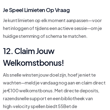
Je Speel Limieten Op Vraag
Je kunt limieten op elk moment aanpassen—voor
het inloggen of tijdens een actieve sessie—om je
huidige stemming of schema te matchen.
12. Claim Jouw
Welkomstbonus!
Als snelle winsten jouw doel zijn, hoef je niet te
wachten—meld je vandaag nog aan en claim direct
je €100 welkomstbonus. Met directe deposits,
razendsnelle support en een bibliotheek van
high‑velocity spellen biedt 55Bet de