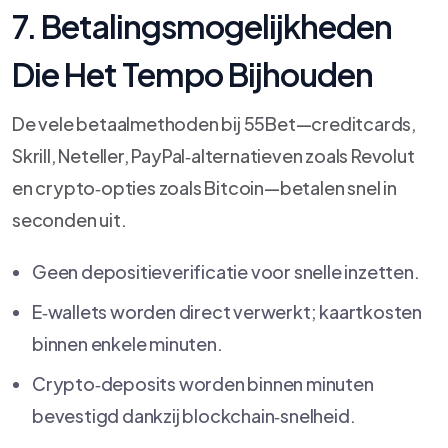
7. Betalingsmogelijkheden
Die Het Tempo Bijhouden
De vele betaalmethoden bij 55Bet—creditcards,
Skrill, Neteller, PayPal‑alternatieven zoals Revolut
en crypto‑opties zoals Bitcoin—betalen snel in
seconden uit.
Geen depositieverificatie voor snelle inzetten.
E‑wallets worden direct verwerkt; kaartkosten
binnen enkele minuten.
Crypto‑deposits worden binnen minuten
bevestigd dankzij blockchain‑snelheid.