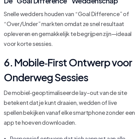
De “Goal Difference” Weddenschap
Snelle wedders houden van “Goal Difference” of
“Over/Under” markten omdat ze snel resultaat
opleveren en gemakkelijk te begrijpen zijn—ideaal
voor korte sessies.
6. Mobile‑First Ontwerp voor
Onderweg Sessies
De mobiel‑geoptimaliseerde lay-out van de site
betekent dat je kunt draaien, wedden of live
spellen bekijken vanaf elke smartphone zonder een
app te hoeven downloaden.
Responsief ontwerp dat zich aanpast aan alle