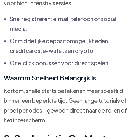
voor high‑intensity sessies.
Snel registreren: e‑mail, telefoon of social
media.
Onmiddellijke depositomogelijkheden:
creditcards, e-wallets en crypto.
One‑click bonussen voor direct spelen.
Waarom Snelheid Belangrijk Is
Kortom, snelle starts betekenen meer speeltijd
binnen een beperkte tijd. Geen lange tutorials of
proefperiodes—gewoon direct naar de rollen of
het inzetscherm.