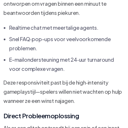
ontworpen om vragen binnen een minuut te
beantwoorden tijdens piekuren.
Realtime chat met meertalige agents.
Snel FAQ‑pop-ups voor veelvoorkomende
problemen.
E-mailondersteuning met 24‑uur turnaround
voor complexe vragen.
Deze responsiviteit past bij de high‑intensity
gameplaystijl—spelers willen niet wachten op hulp
wanneer ze een winst najagen.
Direct Probleemoplossing
Als er een glitch optreedt bij een spin of een inzet