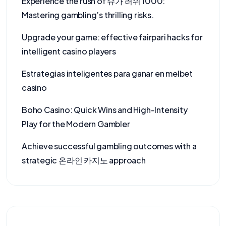
Experience the rush of 슈가 러쉬 1000:
Mastering gambling’s thrilling risks.
Upgrade your game: effective fairpari hacks for
intelligent casino players
Estrategias inteligentes para ganar en melbet
casino
Boho Casino: Quick Wins and High-Intensity
Play for the Modern Gambler
Achieve successful gambling outcomes with a
strategic 온라인 카지노 approach