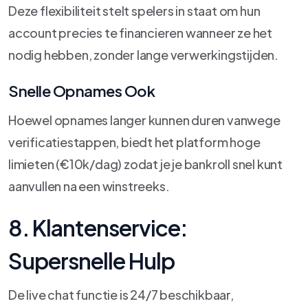
Deze flexibiliteit stelt spelers in staat om hun
account precies te financieren wanneer ze het
nodig hebben, zonder lange verwerkingstijden.
Snelle Opnames Ook
Hoewel opnames langer kunnen duren vanwege
verificatiestappen, biedt het platform hoge
limieten (€10k/dag) zodat je je bankroll snel kunt
aanvullen na een winstreeks.
8. Klantenservice:
Supersnelle Hulp
De live chat functie is 24/7 beschikbaar,