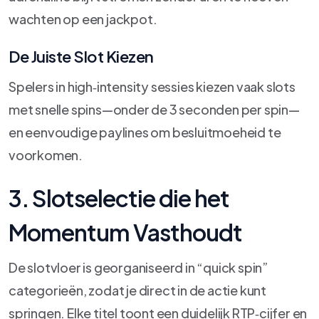
wachten op een jackpot.
De Juiste Slot Kiezen
Spelers in high‑intensity sessies kiezen vaak slots
met snelle spins—onder de 3 seconden per spin—
en eenvoudige paylines om besluitmoeheid te
voorkomen.
3. Slotselectie die het
Momentum Vasthoudt
De slotvloer is georganiseerd in “quick spin”
categorieën, zodat je direct in de actie kunt
springen. Elke titel toont een duidelijk RTP‑cijfer en