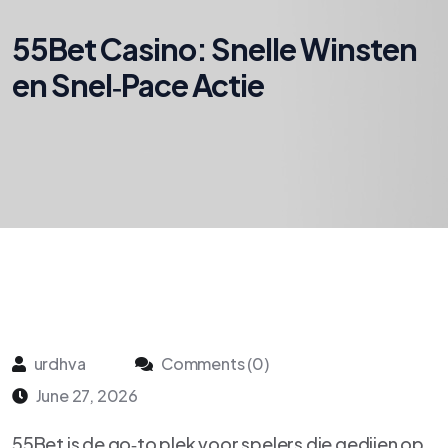
55Bet Casino: Snelle Winsten
en Snel‑Pace Actie
urdhva
Comments (0)
June 27, 2026
55Bet is de go‑to plek voor spelers die gedijen op