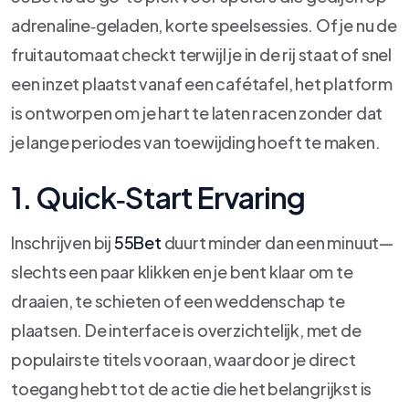
adrenaline‑geladen, korte speelsessies. Of je nu de
fruitautomaat checkt terwijl je in de rij staat of snel
een inzet plaatst vanaf een cafétafel, het platform
is ontworpen om je hart te laten racen zonder dat
je lange periodes van toewijding hoeft te maken.
1. Quick‑Start Ervaring
Inschrijven bij
55Bet
duurt minder dan een minuut—
slechts een paar klikken en je bent klaar om te
draaien, te schieten of een weddenschap te
plaatsen. De interface is overzichtelijk, met de
populairste titels vooraan, waardoor je direct
toegang hebt tot de actie die het belangrijkst is