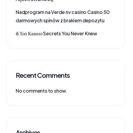
Nadprogram na Verde nv casino Casino 50
darmowych spinów z brakiem depozytu
6 Топ Казино Secrets You Never Knew
Recent Comments
No comments to show.
Archives