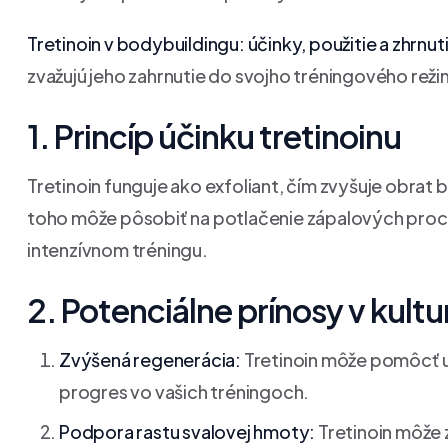
Tretinoin v bodybuildingu: účinky, použitie a zhrnut
zvažujú jeho zahrnutie do svojho tréningového reži
1. Princíp účinku tretinoinu
Tretinoin funguje ako exfoliant, čím zvyšuje obra
toho môže pôsobiť na potlačenie zápalových proces
intenzívnom tréningu.
2. Potenciálne prínosy v kultu
Zvýšená regenerácia:
Tretinoin môže pomôcť ur
progres vo vašich tréningoch.
Podpora rastu svalovej hmoty:
Tretinoin môže 