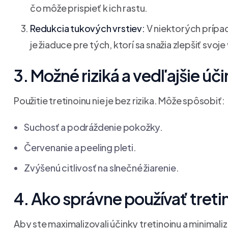
čo môže prispieť k ich rastu.
Redukcia tukových vrstiev:
V niektorých prípa
je žiaduce pre tých, ktorí sa snažia zlepšiť svoj
3. Možné riziká a vedľajšie úč
Použitie tretinoinu nie je bez rizika. Môže spôsobiť:
Suchosť a podráždenie pokožky.
Červenanie a peeling pleti.
Zvýšenú citlivosť na slnečné žiarenie.
4. Ako správne používať treti
Aby ste maximalizovali účinky tretinoinu a minimaliz