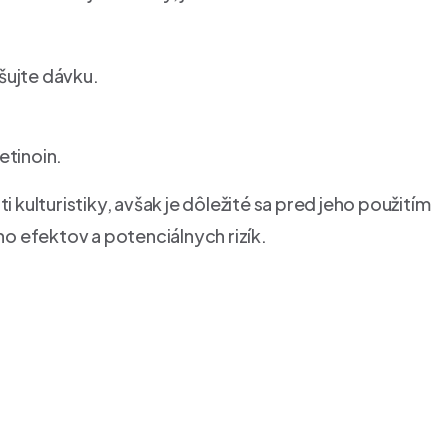
šujte dávku.
etinoin.
i kulturistiky, avšak je dôležité sa pred jeho použitím
o efektov a potenciálnych rizík.