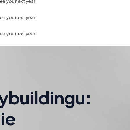
ee you next year!
ee you next year!
ee you next year!
dybuildingu:
ie