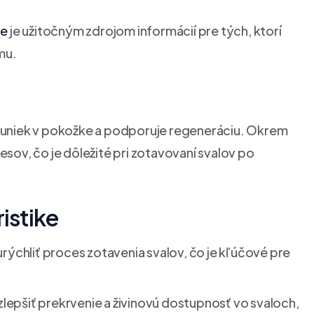
ie
je užitočným zdrojom informácií pre tých, ktorí
mu.
t buniek v pokožke a podporuje regeneráciu. Okrem
ov, čo je dôležité pri zotavovaní svalov po
ristike
ýchliť proces zotavenia svalov, čo je kľúčové pre
zlepšiť prekrvenie a živinovú dostupnosť vo svaloch,