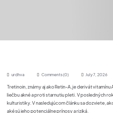
urdhva
Comments (0)
July 7, 2026
Tretinoin, známy aj ako Retin-A, je derivát vitamínu
liečbu akné a proti starnutiu pleti. V posledných rok
kulturistiky. V nasledujúcom článku sa dozviete, ako
aké sú jeho potenciálne prínosy a riziká.