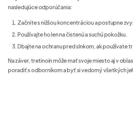
nasledujúce odporúčania:
Začnite s nižšou koncentráciou a postupne zvy
Používajte ho len na čistenú a suchú pokožku.
Dbajte na ochranu pred slnkom, ak používate tr
Na záver, tretinoin môže mať svoje miesto aj v oblast
poradiť s odborníkom a byť si vedomý všetkých jeh