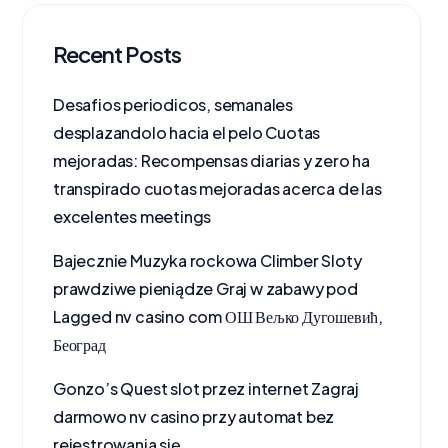
Recent Posts
Desafios periodicos, semanales
desplazandolo hacia el pelo Cuotas
mejoradas: Recompensas diarias y zero ha
transpirado cuotas mejoradas acerca de las
excelentes meetings
Bajecznie Muzyka rockowa Climber Sloty
prawdziwe pieniądze Graj w zabawy pod
Lagged nv casino com ОШ Вељко Дугошевић,
Београд
Gonzo’s Quest slot przez internet Zagraj
darmowo nv casino przy automat bez
rejestrowania się