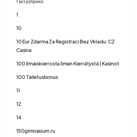
! Без рубрики
1
10
10 Eur Zdarma Za Registraci Bez Vkladu: CZ
Casina
100 Ilmaiskierrosta Ilman Kierrätystä | Kasinot
100 Talletusbonus
11
12
14
150gimnasium.ru