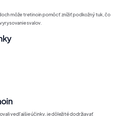
doch môže tretinoin pomôcť znížiť podkožný tuk, čo
e vyrysovanie svalov.
inky
noin
ovali vedľajšie účinky, je dôležité dodržiavať