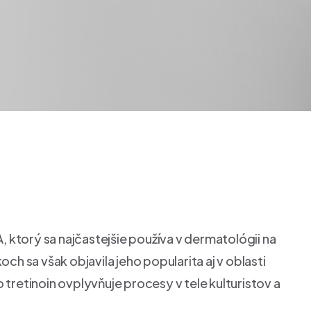
 A, ktorý sa najčastejšie používa v dermatológii na
och sa však objavila jeho popularita aj v oblasti
 tretinoin ovplyvňuje procesy v tele kulturistov a