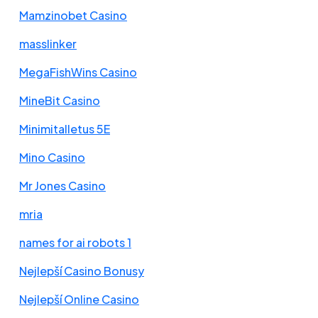
Mamzinobet Casino
masslinker
MegaFishWins Casino
MineBit Casino
Minimitalletus 5E
Mino Casino
Mr Jones Casino
mria
names for ai robots 1
Nejlepší Casino Bonusy
Nejlepší Online Casino