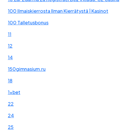
100 Ilmaiskierrosta Ilman Kierrätystä | Kasinot
100 Talletusbonus
11
12
14
150gimnasium.ru
18
1xbet
22
24
25