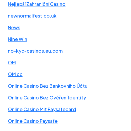
Nejlepší Zahraniční Casino
newnormalfest.co.uk
News
Nine Win
no-kyc-casinos.eu.com
OM
OM cc
Online Casino Bez Bankovního Účtu
Online Casino Bez Ověření Identity
Online Casino Mit Paysafecard
Online Casino Paysafe