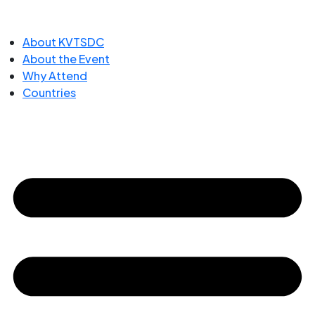
About KVTSDC
About the Event
Why Attend
Countries