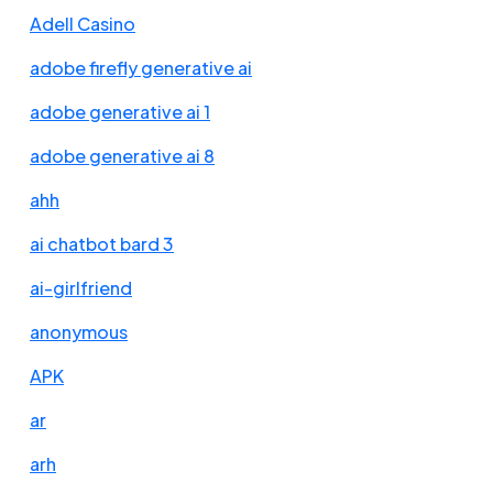
Adell Casino
adobe firefly generative ai
adobe generative ai 1
adobe generative ai 8
ahh
ai chatbot bard 3
ai-girlfriend
anonymous
APK
ar
arh