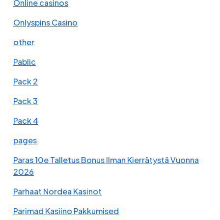
Online casinos
Onlyspins Casino
other
Pablic
Pack 2
Pack 3
Pack 4
pages
Paras 10e Talletus Bonus Ilman Kierrätystä Vuonna
2026
Parhaat Nordea Kasinot
Parimad Kasiino Pakkumised