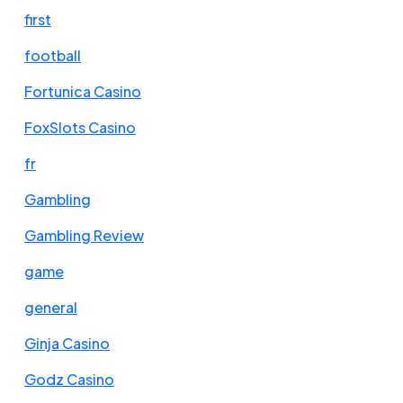
first
football
Fortunica Casino
FoxSlots Casino
fr
Gambling
Gambling Review
game
general
Ginja Casino
Godz Casino