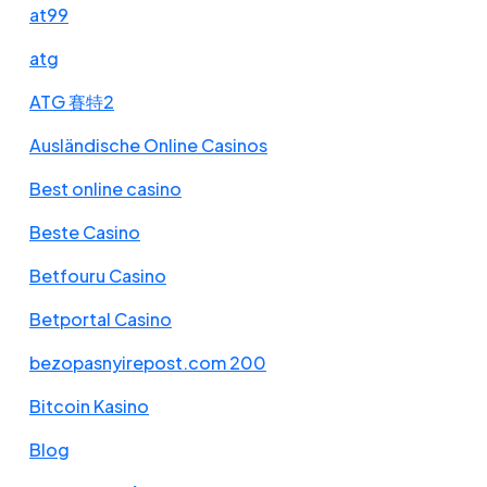
at99
atg
ATG 賽特2
Ausländische Online Casinos
Best online casino
Beste Casino
Betfouru Casino
Betportal Casino
bezopasnyirepost.com 200
Bitcoin Kasino
Blog