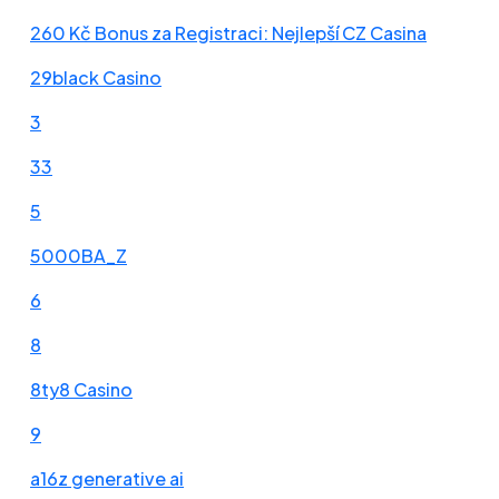
260 Kč Bonus za Registraci: Nejlepší CZ Casina
29black Casino
3
33
5
5000BA_Z
6
8
8ty8 Casino
9
a16z generative ai