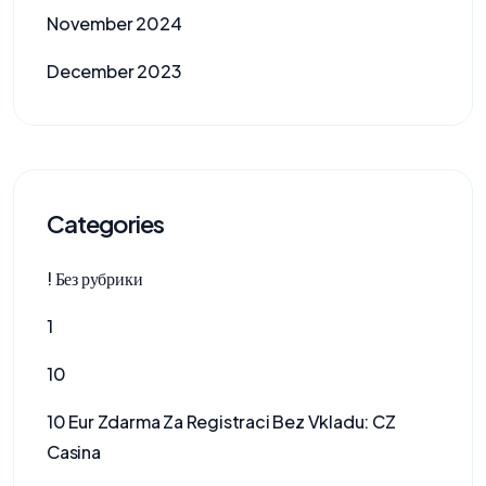
November 2024
December 2023
Categories
! Без рубрики
1
10
10 Eur Zdarma Za Registraci Bez Vkladu: CZ
Casina