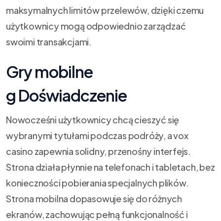
maksymalnych limitów przelewów, dzięki czemu
użytkownicy mogą odpowiednio zarządzać
swoimi transakcjami.
Gry mobilne
g Doświadczenie
Nowocześni użytkownicy chcą cieszyć się
wybranymi tytułami podczas podróży, a vox
casino zapewnia solidny, przenośny interfejs.
Strona działa płynnie na telefonach i tabletach, bez
konieczności pobierania specjalnych plików.
Strona mobilna dopasowuje się do różnych
ekranów, zachowując pełną funkcjonalność i