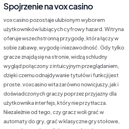
Spojrzenie na vox casino
vox casino pozostaje ulubionym wyborem
użytkowników lubiących cyfrowy hazard. Witryna
oferuje wszechstronną przygodę, która łączy w
sobie zabawę, wygodę i niezawodność. Gdy tylko
gracze znajdą się na stronie, widzą schludny
wygląd połączony z intuicyjnym przeglądaniem,
dzięki czemu odnajdywanie tytułów i funkcji jest
proste. voxcasino wita zarówno nowicjuszy, jak i
doświadczonych graczy poprzez przyjazny dla
użytkownika interfejs, który nie przytłacza.
Niezależnie od tego, czy gracz woli grać w
automaty do gry, grać w klasyczne gry stołowe,