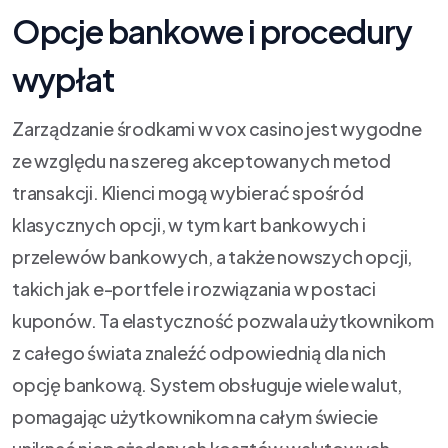
Opcje bankowe i procedury
wypłat
Zarządzanie środkami w vox casino jest wygodne
ze względu na szereg akceptowanych metod
transakcji. Klienci mogą wybierać spośród
klasycznych opcji, w tym kart bankowych i
przelewów bankowych, a także nowszych opcji,
takich jak e-portfele i rozwiązania w postaci
kuponów. Ta elastyczność pozwala użytkownikom
z całego świata znaleźć odpowiednią dla nich
opcję bankową. System obsługuje wiele walut,
pomagając użytkownikom na całym świecie