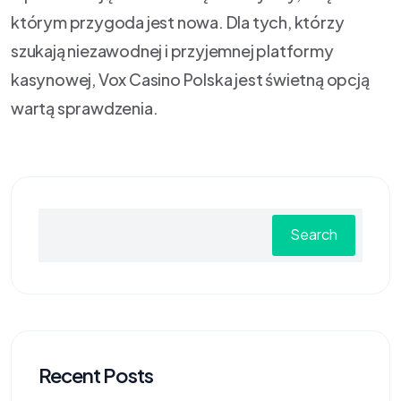
którym przygoda jest nowa. Dla tych, którzy
szukają niezawodnej i przyjemnej platformy
kasynowej, Vox Casino Polska jest świetną opcją
wartą sprawdzenia.
Search
Recent Posts