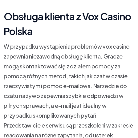
Obsługa klienta z Vox Casino
Polska
W przypadku wystąpienia problemów vox casino
zapewnia niezawodną obsługę klienta. Gracze
mogą skontaktować się z działem pomocy za
pomocą różnych metod, takich jak czat w czasie
rzeczywistym i pomoc e-mailowa. Narzędzie do
czatu na żywo zapewnia szybkie odpowiedzi w
pilnych sprawach, a e-mail jest idealny w
przypadku skomplikowanych pytań.
Przedstawiciele serwisu są przeszkoleni w zakresie
reagowania na różne zapytania, od usterek