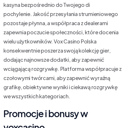
kasyna bezpośrednio do Twojego di
pochylenie. Jakość przesyłania strumieniowego
pozostaje płynna, a współpraca z dealerami
zapewnia poczucie społeczności, które docenia
wielu użytkowników. Vox Casino Polska
konsekwentnie poszerza swoją kolekcję gier,
dodając najnowsze dodatki, aby zapewnić
wciągającą rozgrywkę. Platforma współpracuje z
czołowymi twórcami, aby zapewnić wyraźną
grafikę, obiektywne wyniki i ciekawą rozgrywkę
we wszystkich kategoriach.
Promocje i bonusy w
voxcasino