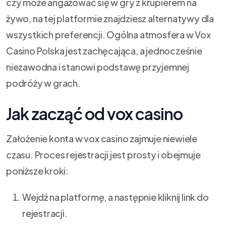
czy może angażować się w gry z krupierem na
żywo, na tej platformie znajdziesz alternatywy dla
wszystkich preferencji. Ogólna atmosfera w Vox
Casino Polska jest zachęcająca, a jednocześnie
niezawodna i stanowi podstawę przyjemnej
podróży w grach.
Jak zacząć od vox casino
Założenie konta w vox casino zajmuje niewiele
czasu. Proces rejestracji jest prosty i obejmuje
poniższe kroki:
Wejdź na platformę, a następnie kliknij link do
rejestracji.