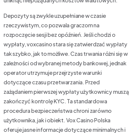
uniknąć niepożądanych kosztów walutowych.
Depozyty są zwykle uzupełniane w czasie
rzeczywistym, co pozwala graczom na
rozpoczęcie sesji bez opóźnień. Jeśli chodzi o
wypłaty, voxcasino stara się zatwierdzać wypłaty
tak szybko, jak to możliwe. Czas trwania różni się w
zależności od wybranej metody bankowej, jednak
operator utrzymuje przejrzyste warunki
dotyczące czasu przetwarzania. Przed
zażądaniem pierwszej wypłaty użytkownicy muszą
zakończyć kontrolę KYC. Ta standardowa
procedura bezpieczeństwa chroni zarówno
użytkownika, jak i obiekt. Vox Casino Polska
oferuje jasne informacje dotyczące minimalnych i