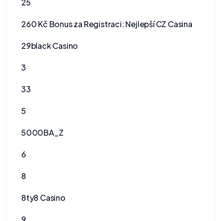
25
260 Kč Bonus za Registraci: Nejlepší CZ Casina
29black Casino
3
33
5
5000BA_Z
6
8
8ty8 Casino
9