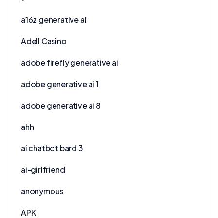
a16z generative ai
Adell Casino
adobe firefly generative ai
adobe generative ai 1
adobe generative ai 8
ahh
ai chatbot bard 3
ai-girlfriend
anonymous
APK