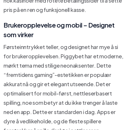
nok kasinoer med rotete betalingssider til å sette
pris på en ren og funksjonell kasse.
Brukeropplevelse og mobil – Designet
som virker
Førsteinntrykket teller, og designet har mye å si
for brukeropplevelsen. Piggybet har et moderne,
mørkt tema med stilige neonaksenter. Dette
“fremtidens gaming”-estetikken er populær
akkurat nå og gir et elegant utseende. Det er
optimalisert for mobil-først, nettleserbasert
spilling, noe som betyr at du ikke trenger å laste
ned en app. Dette er standarden i dag. Apps er
dyre å vedlikeholde, og de fleste spillere