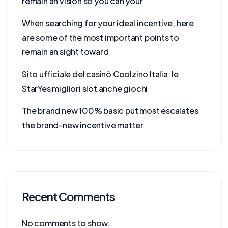
remain an vision so you can your
When searching for your ideal incentive, here
are some of the most important points to
remain an sight toward
Sito ufficiale del casinò Coolzino Italia: le
StarYes migliori slot anche giochi
The brand new 100% basic put most escalates
the brand-new incentive matter
Recent Comments
No comments to show.