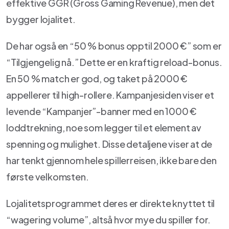
effektive GGR (Gross Gaming Revenue), men det
bygger lojalitet.
De har også en “50 % bonus opptil 2000 €” som er
“Tilgjengelig nå.” Dette er en kraftig reload-bonus.
En 50 % match er god, og taket på 2000 €
appellerer til high-rollere. Kampanjesiden viser et
levende “Kampanjer”-banner med en 1000 €
loddtrekning, noe som legger til et element av
spenning og mulighet. Disse detaljene viser at de
har tenkt gjennom hele spillerreisen, ikke bare den
første velkomsten.
Lojalitetsprogrammet deres er direkte knyttet til
“wagering volume”, altså hvor mye du spiller for.