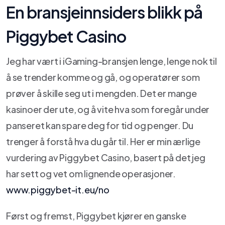
En bransjeinnsiders blikk på
Piggybet Casino
Jeg har vært i iGaming-bransjen lenge, lenge nok til
å se trender komme og gå, og operatører som
prøver å skille seg ut i mengden. Det er mange
kasinoer der ute, og å vite hva som foregår under
panseret kan spare deg for tid og penger. Du
trenger å forstå hva du går til. Her er min ærlige
vurdering av Piggybet Casino, basert på det jeg
har sett og vet om lignende operasjoner.
www.piggybet-it.eu/no
Først og fremst, Piggybet kjører en ganske