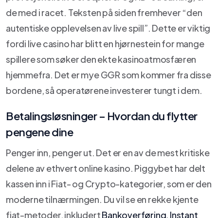
de med i racet. Teksten på siden fremhever “den
autentiske opplevelsen av live spill”. Dette er viktig
fordi live casino har blitt en hjørnestein for mange
spillere som søker den ekte kasinoatmosfæren
hjemmefra. Det er mye GGR som kommer fra disse
bordene, så operatørene investerer tungt i dem.
Betalingsløsninger – Hvordan du flytter
pengene dine
Penger inn, penger ut. Det er en av de mest kritiske
delene av ethvert online kasino. Piggybet har delt
kassen inn i Fiat- og Crypto-kategorier, som er den
moderne tilnærmingen. Du vil se en rekke kjente
fiat-metoder, inkludert
Bankoverføring, Instant