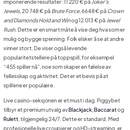
imponerende resultater: 11 220 € på
Joker’s
Jewels
, 20 748 € på
Brute Force
, 6648 € på
Crown
and Diamonds Hold and Win
og 12 013 € på
Jewel
Rush
. Dette er en smart måte å vise deg hva som er
mulig og bygge spenning. Folk elsker å se at andre
vinner stort. De viser også levende
popularitetstellere på toppspill, for eksempel
“455 spiller nå”, noe som skaper en følelse av
fellesskap og aktivitet. Det er et bevis på at
spillene er populære.
Live casino-seksjonen er et must i dag. Piggybet
tilbyr et premium utvalg av
Blackjack, Baccarat
og
Rulett
, tilgjengelig 24/7. Dette er standard. Med
profesjonelle live croupierer og HD-streaming, er