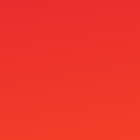
January 2026
December 2025
November 2025
October 2025
September 2025
August 2025
July 2025
November 2024
December 2023