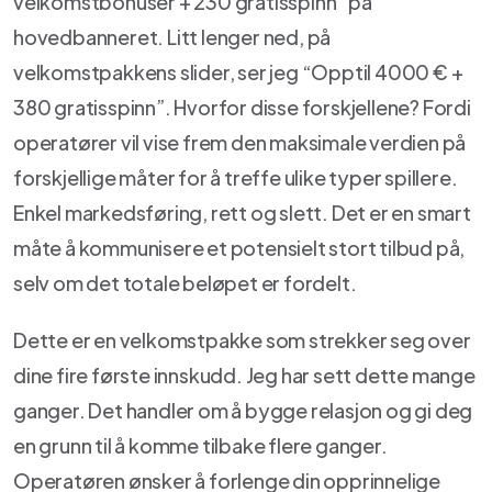
velkomstbonuser + 230 gratisspinn” på
hovedbanneret. Litt lenger ned, på
velkomstpakkens slider, ser jeg “Opptil 4000 € +
380 gratisspinn”. Hvorfor disse forskjellene? Fordi
operatører vil vise frem den maksimale verdien på
forskjellige måter for å treffe ulike typer spillere.
Enkel markedsføring, rett og slett. Det er en smart
måte å kommunisere et potensielt stort tilbud på,
selv om det totale beløpet er fordelt.
Dette er en velkomstpakke som strekker seg over
dine fire første innskudd. Jeg har sett dette mange
ganger. Det handler om å bygge relasjon og gi deg
en grunn til å komme tilbake flere ganger.
Operatøren ønsker å forlenge din opprinnelige