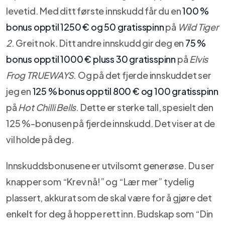
levetid. Med ditt første innskudd får du en
100 %
bonus opptil 1250 € og 50 gratisspinn
på
Wild Tiger
2
. Greit nok. Ditt andre innskudd gir deg en
75 %
bonus opptil 1000 € pluss 30 gratisspinn
på
Elvis
Frog TRUEWAYS
. Og på det fjerde innskuddet ser
jeg en
125 % bonus opptil 800 € og 100 gratisspinn
på
Hot Chilli Bells
. Dette er sterke tall, spesielt den
125 %-bonusen på fjerde innskudd. Det viser at de
vil holde på deg.
Innskuddsbonusene er utvilsomt generøse. Du ser
knapper som “Krev nå!” og “Lær mer” tydelig
plassert, akkurat som de skal være for å gjøre det
enkelt for deg å hoppe rett inn. Budskap som “Din