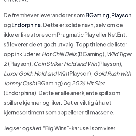
De fremhever leverandører som
BGaming, Playson
og
Endorphina
. Dette er solide navn, selv om de
ikke er like store som Pragmatic Play eller NetEnt,
så leverer de et godt utvalg. Topptitlene de lister
opp inkluderer
Hot Chilli Bells
(BGaming),
Wild Tiger
2
(Playson),
Coin Strike: Hold and Win
(Playson),
Luxor Gold: Hold and Win
(Playson),
Gold Rush with
Johnny Cash
(BGaming) og
2026 Hit Slot
(Endorphina). Dette er alle anerkjente spill som
spillere kjenner og liker. Det er viktig å ha et
kjernesortiment som appellerer til massene.
Jeg ser også et “Big Wins”-karusell som viser