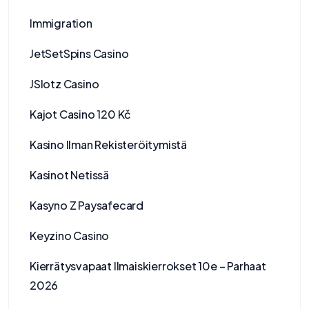
Immigration
JetSetSpins Casino
JSlotz Casino
Kajot Casino 120 Kč
Kasino Ilman Rekisteröitymistä
Kasinot Netissä
Kasyno Z Paysafecard
Keyzino Casino
Kierrätysvapaat Ilmaiskierrokset 10e – Parhaat
2026