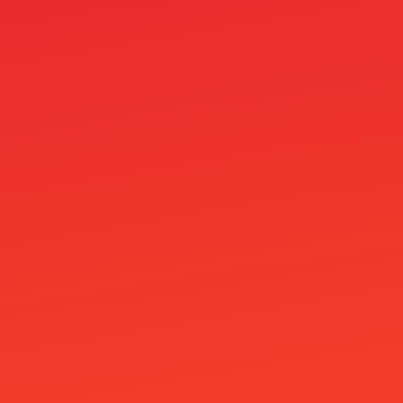
Spinita Casino
SpinLynx Casino
SpinRain Casino
sport
Starfy Casino
Stealthbet Casino
Student
Supabet
Superbet
surfersskin.eu