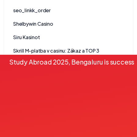
seo_linkk_order
Shelbywin Casino
Siru Kasinot
Skrill M-platba v casinu: Zákaz a TOP 3
alternativy
Study Abroad 2025, Bengaluru is successf
Slimking Casino
Slotosport Casino
Speicasino
Spiele
Spinboss Casino