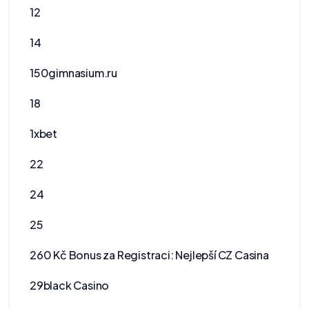
12
14
150gimnasium.ru
18
1xbet
22
24
25
260 Kč Bonus za Registraci: Nejlepší CZ Casina
29black Casino