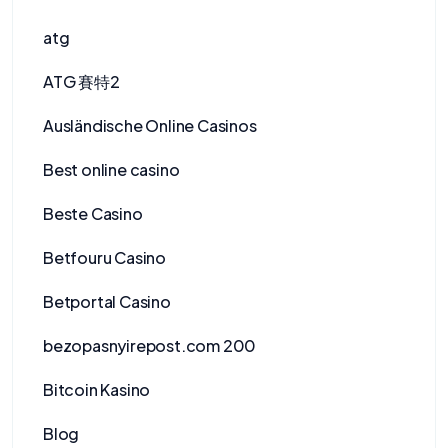
atg
ATG 賽特2
Ausländische Online Casinos
Best online casino
Beste Casino
Betfouru Casino
Betportal Casino
bezopasnyirepost.com 200
Bitcoin Kasino
Blog