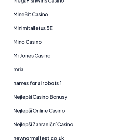
MegaFishWins Casino
MineBit Casino
Minimitalletus 5E
Mino Casino
Mr Jones Casino
mria
names for ai robots 1
Nejlepší Casino Bonusy
Nejlepší Online Casino
Nejlepší Zahraniční Casino
newnormalfest.co.uk