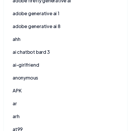
adobe firefly generative ai
adobe generative ai 1
adobe generative ai 8
ahh
ai chatbot bard 3
ai-girlfriend
anonymous
APK
ar
arh
at99