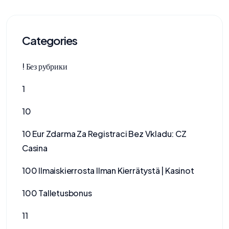
Categories
! Без рубрики
1
10
10 Eur Zdarma Za Registraci Bez Vkladu: CZ
Casina
100 Ilmaiskierrosta Ilman Kierrätystä | Kasinot
100 Talletusbonus
11