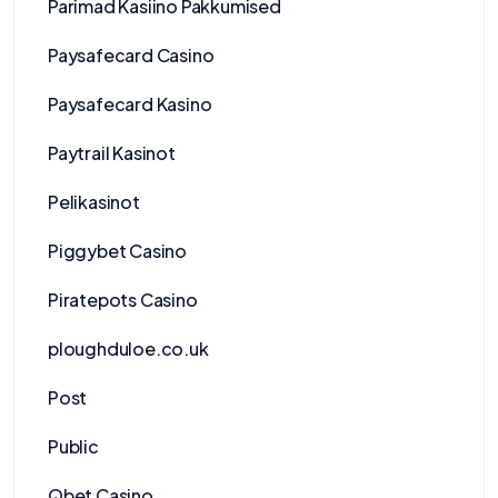
Parimad Kasiino Pakkumised
Paysafecard Casino
Paysafecard Kasino
Paytrail Kasinot
Pelikasinot
Piggybet Casino
Piratepots Casino
ploughduloe.co.uk
Post
Public
Qbet Casino