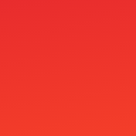
Lucky Anon Casino
lucky gem casino
mail order brides
Mamzinobet Casino
masslinker
MegaFishWins Casino
MineBit Casino
Minimitalletus 5E
Mino Casino
Mr Jones Casino