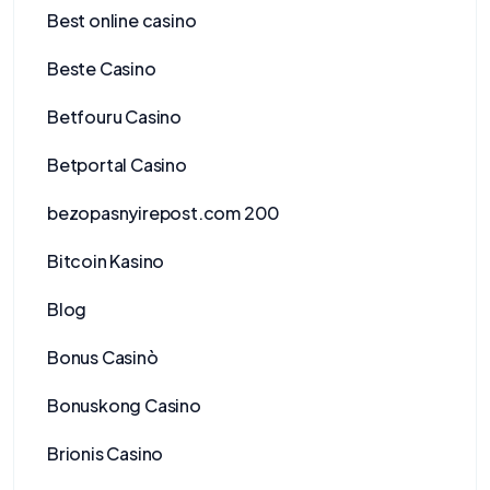
Best online casino
Beste Casino
Betfouru Casino
Betportal Casino
bezopasnyirepost.com 200
Bitcoin Kasino
Blog
Bonus Casinò
Bonuskong Casino
Brionis Casino