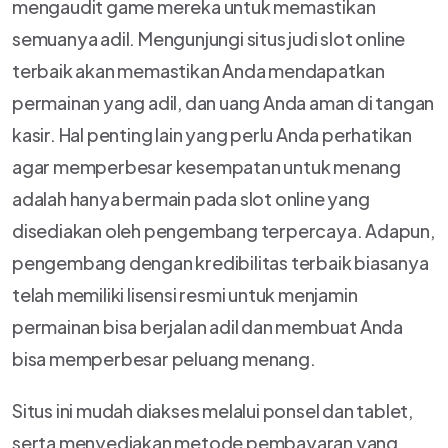
mengaudit game mereka untuk memastikan
semuanya adil. Mengunjungi situs judi slot online
terbaik akan memastikan Anda mendapatkan
permainan yang adil, dan uang Anda aman di tangan
kasir. Hal penting lain yang perlu Anda perhatikan
agar memperbesar kesempatan untuk menang
adalah hanya bermain pada slot online yang
disediakan oleh pengembang terpercaya. Adapun,
pengembang dengan kredibilitas terbaik biasanya
telah memiliki lisensi resmi untuk menjamin
permainan bisa berjalan adil dan membuat Anda
bisa memperbesar peluang menang.
Situs ini mudah diakses melalui ponsel dan tablet,
serta menyediakan metode pembayaran yang