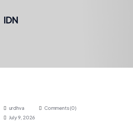
IDN
urdhva
Comments (0)
July 9, 2026