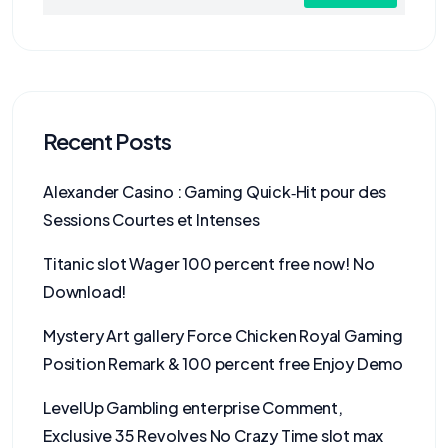
Recent Posts
Alexander Casino : Gaming Quick‑Hit pour des
Sessions Courtes et Intenses
Titanic slot Wager 100 percent free now! No
Download!
Mystery Art gallery Force Chicken Royal Gaming
Position Remark & 100 percent free Enjoy Demo
LevelUp Gambling enterprise Comment,
Exclusive 35 Revolves No Crazy Time slot max