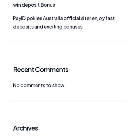
win deposit Bonus
PayID pokies Australia official site: enjoy fast
deposits and exciting bonuses
Recent Comments
No comments to show.
Archives