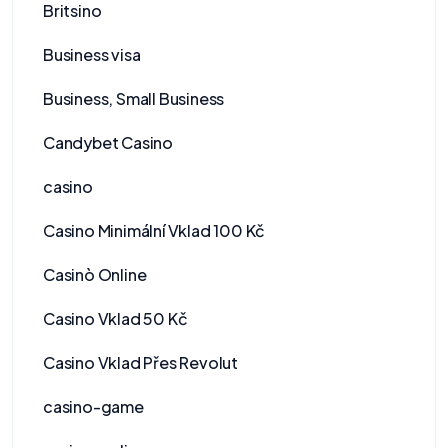
Britsino
Business visa
Business, Small Business
Candybet Casino
casino
Casino Minimální Vklad 100 Kč
Casinò Online
Casino Vklad 50 Kč
Casino Vklad Přes Revolut
casino-game