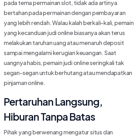
pada tema permainan slot, tidak ada artinya
bertahan pada permainan dengan pembayaran
yang lebih rendah. Walau kalah berkali-kali, pemain
yang kecanduan judi online biasanya akan terus
melakukan taruhan uang atau menaruh deposit
sampai mengalami kerugian keuangan. Saat
uangnya habis, pemain judi online seringkali tak
segan-segan untuk berhutang atau mendapatkan
pinjaman online.
Pertaruhan Langsung,
Hiburan Tanpa Batas
Pihak yang berwenang mengatur situs dan