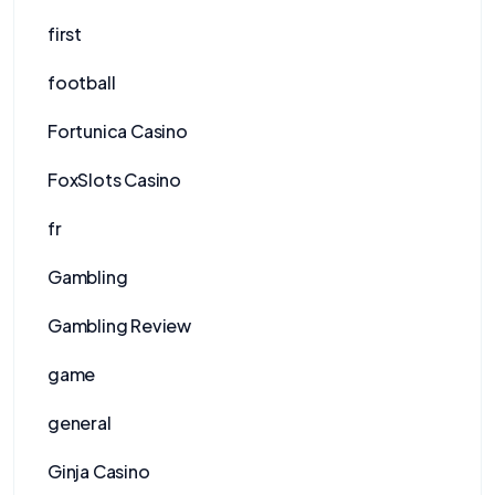
first
football
Fortunica Casino
FoxSlots Casino
fr
Gambling
Gambling Review
game
general
Ginja Casino