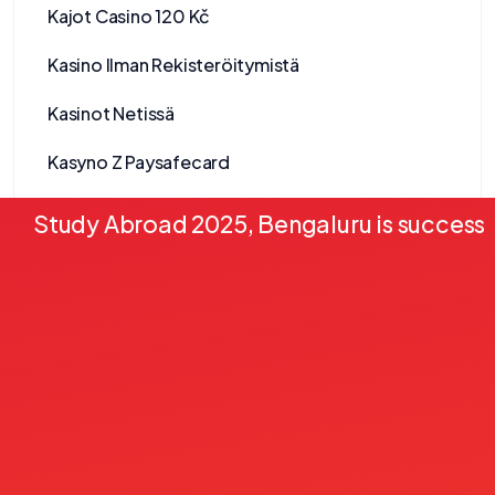
Kajot Casino 120 Kč
Kasino Ilman Rekisteröitymistä
Kasinot Netissä
Kasyno Z Paysafecard
Keyzino Casino
Study Abroad 2025, Bengaluru is successf
Kierrätysvapaat Ilmaiskierrokset 10e – Parhaat
2026
Kontovaba Kasiino
Kudosbet Casino
Kult Casino
LolaJack Casino