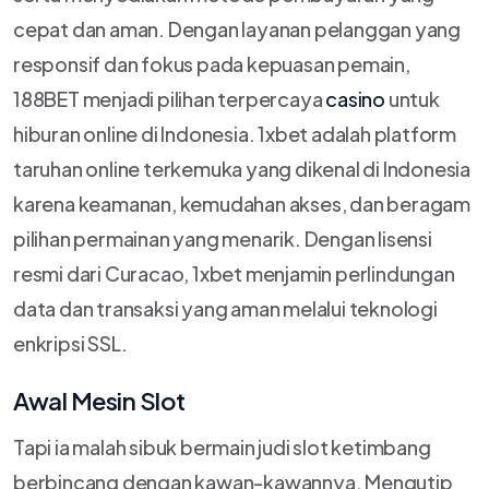
cepat dan aman. Dengan layanan pelanggan yang
responsif dan fokus pada kepuasan pemain,
188BET menjadi pilihan terpercaya
casino
untuk
hiburan online di Indonesia. 1xbet adalah platform
taruhan online terkemuka yang dikenal di Indonesia
karena keamanan, kemudahan akses, dan beragam
pilihan permainan yang menarik. Dengan lisensi
resmi dari Curacao, 1xbet menjamin perlindungan
data dan transaksi yang aman melalui teknologi
enkripsi SSL.
Awal Mesin Slot
Tapi ia malah sibuk bermain judi slot ketimbang
berbincang dengan kawan-kawannya. Mengutip