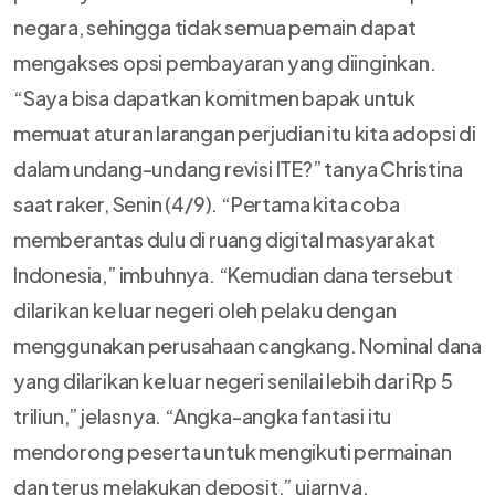
negara, sehingga tidak semua pemain dapat
mengakses opsi pembayaran yang diinginkan.
“Saya bisa dapatkan komitmen bapak untuk
memuat aturan larangan perjudian itu kita adopsi di
dalam undang-undang revisi ITE?” tanya Christina
saat raker, Senin (4/9). “Pertama kita coba
memberantas dulu di ruang digital masyarakat
Indonesia,” imbuhnya. “Kemudian dana tersebut
dilarikan ke luar negeri oleh pelaku dengan
menggunakan perusahaan cangkang. Nominal dana
yang dilarikan ke luar negeri senilai lebih dari Rp 5
triliun,” jelasnya. “Angka-angka fantasi itu
mendorong peserta untuk mengikuti permainan
dan terus melakukan deposit,” ujarnya.