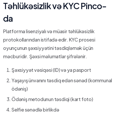
Təhlükəsizlik və KYC Pinco-
da
Platforma lisenziyalı və müasir təhlükəsizlik
protokollarından istifadə edir. KYC prosesi
oyunçunun şəxsiyyətini təsdiqləmək üçün
məcburidir. Şəxsi məlumatlar şifrələnir.
Şəxsiyyət vəsiqəsi (ID) və ya pasport
Yaşayış ünvanını təsdiq edən sənəd (kommunal
ödəniş)
Ödəniş metodunun təsdiqi (kart foto)
Selfie sənədlə birlikdə