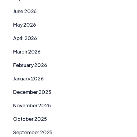
June 2026
May 2026
April 2026
March 2026
February 2026
January 2026
December 2025
November 2025
October 2025
September 2025