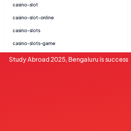
casino-slot
casino-slot-online
casino-slots
casino-slots-game
casino/betting/nutra
Study Abroad 2025, Bengaluru is successf
casino/gambling
Casinolab
Casinos
CH
chickenroad