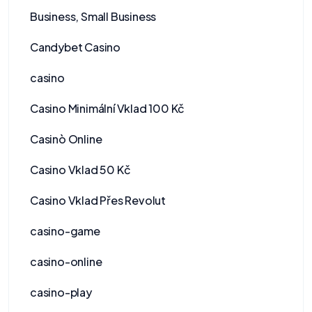
Business, Small Business
Candybet Casino
casino
Casino Minimální Vklad 100 Kč
Casinò Online
Casino Vklad 50 Kč
Casino Vklad Přes Revolut
casino-game
casino-online
casino-play