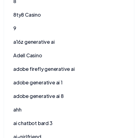
8
8ty8 Casino
9
a16z generative ai
Adell Casino
adobe firefly generative ai
adobe generative ai 1
adobe generative ai 8
ahh
ai chatbot bard 3
ai-girlfriend