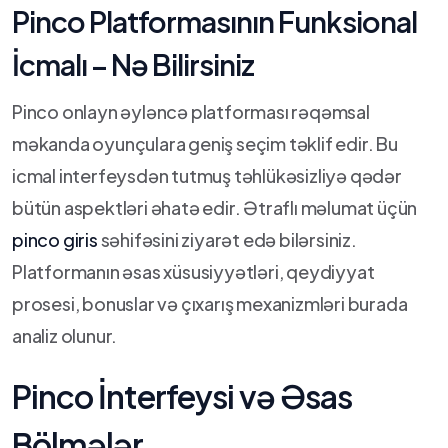
Pinco Platformasının Funksional
İcmalı – Nə Bilirsiniz
Pinco onlayn əyləncə platforması rəqəmsal
məkanda oyunçulara geniş seçim təklif edir. Bu
icmal interfeysdən tutmuş təhlükəsizliyə qədər
bütün aspektləri əhatə edir. Ətraflı məlumat üçün
pinco giris
səhifəsini ziyarət edə bilərsiniz.
Platformanın əsas xüsusiyyətləri, qeydiyyat
prosesi, bonuslar və çıxarış mexanizmləri burada
analiz olunur.
Pinco İnterfeysi və Əsas
Bölmələr