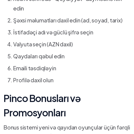
edin
Şəxsi məlumatları daxil edin (ad, soyad, tarix)
İstifadəçi adı və güclü şifrə seçin
Valyuta seçin (AZN daxil)
Qaydaları qəbul edin
Emaili təsdiqləyin
Profilə daxil olun
Pinco Bonusları və
Promosyonları
Bonus sistemi yeni və qayıdan oyunçular üçün fərqli