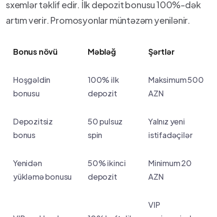
sxemlər təklif edir. İlk depozit bonusu 100%-dək
artım verir. Promosyonlar müntəzəm yenilənir.
Bonus növü
Məbləğ
Şərtlər
Hoşgəldin
100% ilk
Maksimum 500
bonusu
depozit
AZN
Depozitsiz
50 pulsuz
Yalnız yeni
bonus
spin
istifadəçilər
Yenidən
50% ikinci
Minimum 20
yükləmə bonusu
depozit
AZN
VIP