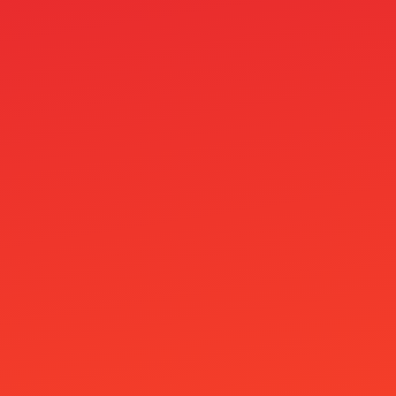
CIB
Computers, Games
Consulting
Crazy Tower Сasino
Dazard Casino
EC
Eesti Neti Kasiinod
ESA
Felicebet Casino
first
football