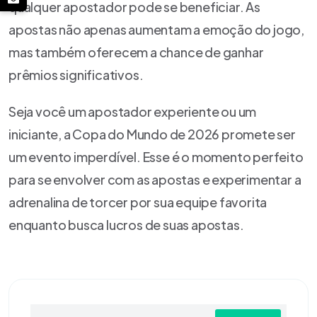
qualquer apostador pode se beneficiar. As
apostas não apenas aumentam a emoção do jogo,
mas também oferecem a chance de ganhar
prêmios significativos.
Seja você um apostador experiente ou um
iniciante, a Copa do Mundo de 2026 promete ser
um evento imperdível. Esse é o momento perfeito
para se envolver com as apostas e experimentar a
adrenalina de torcer por sua equipe favorita
enquanto busca lucros de suas apostas.