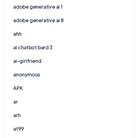
adobe generative ai 1
adobe generative ai 8
ahh
ai chatbot bard 3
ai-girlfriend
anonymous
APK
ar
arh
at99