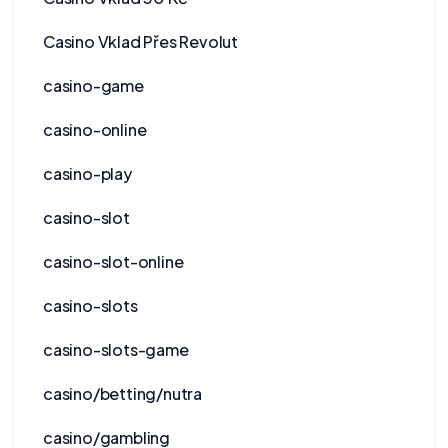
Casino Vklad Přes Revolut
casino-game
casino-online
casino-play
casino-slot
casino-slot-online
casino-slots
casino-slots-game
casino/betting/nutra
casino/gambling