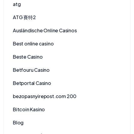
atg
ATG 賽特2
Ausländische Online Casinos
Best online casino
Beste Casino
Betfouru Casino
Betportal Casino
bezopasnyirepost.com 200
Bitcoin Kasino
Blog