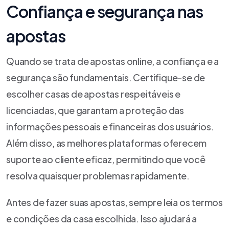
Confiança e segurança nas
apostas
Quando se trata de apostas online, a confiança e a
segurança são fundamentais. Certifique-se de
escolher casas de apostas respeitáveis e
licenciadas, que garantam a proteção das
informações pessoais e financeiras dos usuários.
Além disso, as melhores plataformas oferecem
suporte ao cliente eficaz, permitindo que você
resolva quaisquer problemas rapidamente.
Antes de fazer suas apostas, sempre leia os termos
e condições da casa escolhida. Isso ajudará a