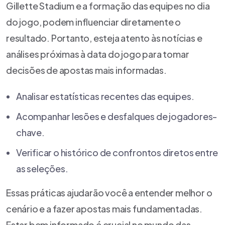
Gillette Stadium e a formação das equipes no dia
do jogo, podem influenciar diretamente o
resultado. Portanto, esteja atento às notícias e
análises próximas à data do jogo para tomar
decisões de apostas mais informadas.
Analisar estatísticas recentes das equipes.
Acompanhar lesões e desfalques de jogadores-
chave.
Verificar o histórico de confrontos diretos entre
as seleções.
Essas práticas ajudarão você a entender melhor o
cenário e a fazer apostas mais fundamentadas.
Estar bem informado é crucial no mundo das