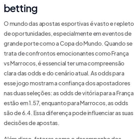
betting
O mundo das apostas esportivas é vasto e repleto
de oportunidades, especialmente em eventos de
grande porte como a Copa do Mundo. Quando se
trata de confrontos emocionantes como França
vs Marrocos, é essencial ter uma compreensão
clara das odds e do cenário atual. As odds para
esse jogo mostram a confiança dos apostadores
nas duas seleções: as odds de vitória para a França
estão em 1.57, enquanto para Marrocos, as odds
são de 6.4. Essa diferença pode influenciar as suas
decisões de apostas.
Além disso, fatores como o desempenho dos