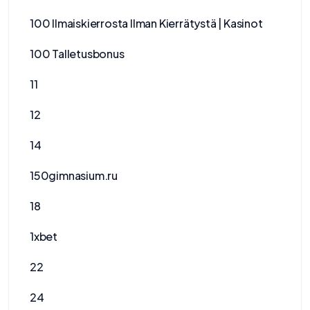
100 Ilmaiskierrosta Ilman Kierrätystä | Kasinot
100 Talletusbonus
11
12
14
150gimnasium.ru
18
1xbet
22
24