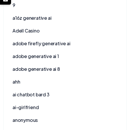
9
a16z generative ai
Adell Casino
adobe firefly generative ai
adobe generative ai 1
adobe generative ai 8
ahh
ai chatbot bard 3
ai-girlfriend
anonymous