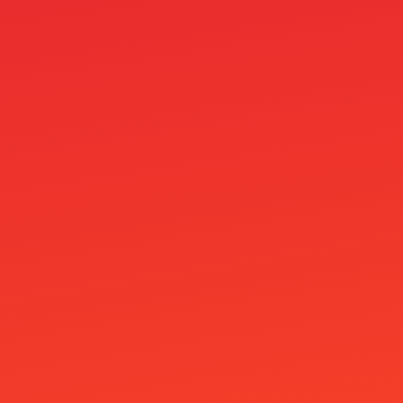
Spinboss Casino
Spinita Casino
SpinLynx Casino
SpinRain Casino
sport
Starfy Casino
Stealthbet Casino
Student
Supabet
Superbet