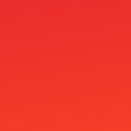
ploughduloe.co.uk
Post
Public
Qbet Casino
rainbet
Rainbet Online Casino
Realz Casino
Redracer Casino
Reelson Casino
Revolut Nettikasinot