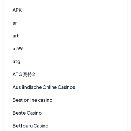
APK
ar
arh
at99
atg
ATG 賽特2
Ausländische Online Casinos
Best online casino
Beste Casino
Betfouru Casino