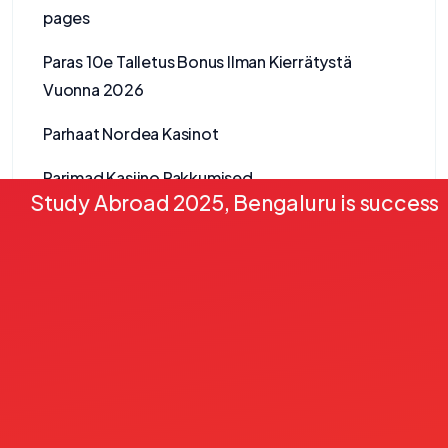
pages
Paras 10e Talletus Bonus Ilman Kierrätystä
Vuonna 2026
Parhaat Nordea Kasinot
Parimad Kasiino Pakkumised
Study Abroad 2025, Bengaluru is successf
Paysafecard Casino
Paysafecard Kasino
Paytrail Kasinot
Pelikasinot
Piggybet Casino
Piratepots Casino