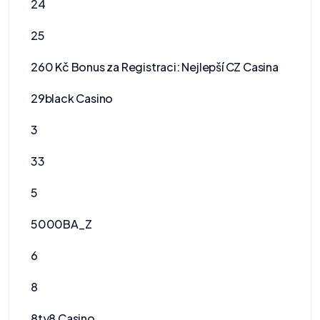
24
25
260 Kč Bonus za Registraci: Nejlepší CZ Casina
29black Casino
3
33
5
5000BA_Z
6
8
8ty8 Casino