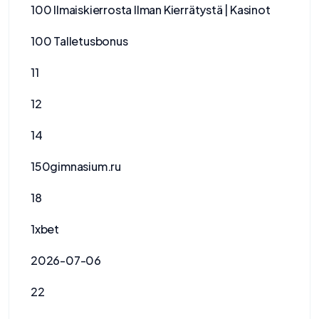
100 Ilmaiskierrosta Ilman Kierrätystä | Kasinot
100 Talletusbonus
11
12
14
150gimnasium.ru
18
1xbet
2026-07-06
22