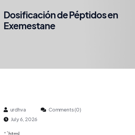
Dosificación de Péptidos en
Exemestane
urdhva
Comments (0)
July 6, 2026
“`html