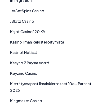
Immigration
JetSetSpins Casino
JSlotz Casino
Kajot Casino 120 Kč
Kasino Ilman Rekisteröitymistä
Kasinot Netissä
Kasyno Z Paysafecard
Keyzino Casino
Kierrätysvapaat Ilmaiskierrokset 10e – Parhaat
2026
Kingmaker Casino