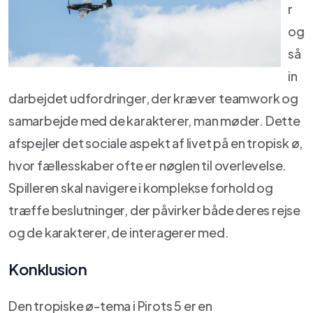
r
og
så
in
darbejdet udfordringer, der kræver teamwork og
samarbejde med de karakterer, man møder. Dette
afspejler det sociale aspekt af livet på en tropisk ø,
hvor fællesskaber ofte er nøglen til overlevelse.
Spilleren skal navigere i komplekse forhold og
træffe beslutninger, der påvirker både deres rejse
og de karakterer, de interagerer med.
Konklusion
Den tropiske ø-tema i Pirots 5 er en