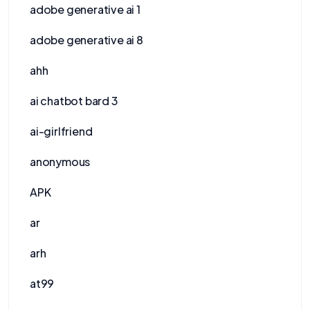
adobe generative ai 1
adobe generative ai 8
ahh
ai chatbot bard 3
ai-girlfriend
anonymous
APK
ar
arh
at99