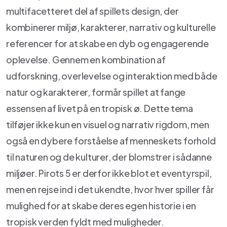
multifacetteret del af spillets design, der
kombinerer miljø, karakterer, narrativ og kulturelle
referencer for at skabe en dyb og engagerende
oplevelse. Gennem en kombination af
udforskning, overlevelse og interaktion med både
natur og karakterer, formår spillet at fange
essensen af livet på en tropisk ø. Dette tema
tilføjer ikke kun en visuel og narrativ rigdom, men
også en dybere forståelse af menneskets forhold
til naturen og de kulturer, der blomstrer i sådanne
miljøer. Pirots 5 er derfor ikke blot et eventyrspil,
men en rejse ind i det ukendte, hvor hver spiller får
mulighed for at skabe deres egen historie i en
tropisk verden fyldt med muligheder.