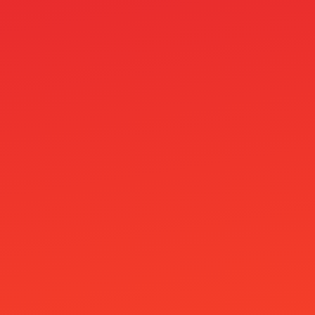
MineBit Casino
Minimitalletus 5E
Mino Casino
Mr Jones Casino
mria
names for ai robots 1
Nejlepší Casino Bonusy
Nejlepší Online Casino
Nejlepší Zahraniční Casino
newnormalfest.co.uk