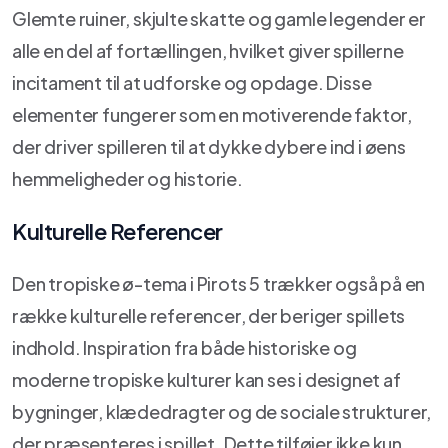
Glemte ruiner, skjulte skatte og gamle legender er
alle en del af fortællingen, hvilket giver spillerne
incitament til at udforske og opdage. Disse
elementer fungerer som en motiverende faktor,
der driver spilleren til at dykke dybere ind i øens
hemmeligheder og historie.
Kulturelle Referencer
Den tropiske ø-tema i Pirots 5 trækker også på en
række kulturelle referencer, der beriger spillets
indhold. Inspiration fra både historiske og
moderne tropiske kulturer kan ses i designet af
bygninger, klædedragter og de sociale strukturer,
der præsenteres i spillet. Dette tilføjer ikke kun