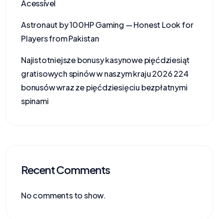
Acessível
Astronaut by 100HP Gaming — Honest Look for
Players from Pakistan
Najistotniejsze bonusy kasynowe pięćdziesiąt
gratisowych spinów w naszym kraju 2026 224
bonusów wraz ze pięćdziesięciu bezpłatnymi
spinami
Recent Comments
No comments to show.