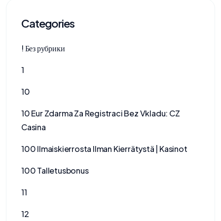
Categories
! Без рубрики
1
10
10 Eur Zdarma Za Registraci Bez Vkladu: CZ
Casina
100 Ilmaiskierrosta Ilman Kierrätystä | Kasinot
100 Talletusbonus
11
12