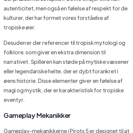
autenticitet, men også en følelse af respekt for de
kulturer, der har formet vores forståelse af
tropiske øer.
Desuden er der referencer til tropisk mytologi og
folklore, som giver en ekstra dimension til
narrativet. Spilleren kan støde på mytiske væsener
eller legendariske helte, der er dybt forankret i
øens historie. Disse elementer giver en følelse af
magi og mystik, der er karakteristisk for tropiske
eventyr.
Gameplay Mekanikker
Gameplay-mekanikkerne i Pirots 5 er designet til at