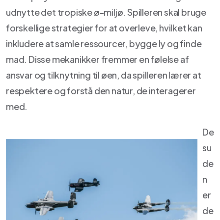
udnytte det tropiske ø-miljø. Spilleren skal bruge
forskellige strategier for at overleve, hvilket kan
inkludere at samle ressourcer, bygge ly og finde
mad. Disse mekanikker fremmer en følelse af
ansvar og tilknytning til øen, da spilleren lærer at
respektere og forstå den natur, de interagerer
med.
De
su
de
n
er
de