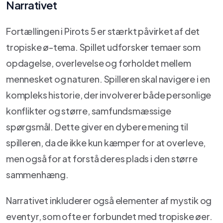
Narrativet
Fortællingen i Pirots 5 er stærkt påvirket af det
tropiske ø-tema. Spillet udforsker temaer som
opdagelse, overlevelse og forholdet mellem
mennesket og naturen. Spilleren skal navigere i en
kompleks historie, der involverer både personlige
konflikter og større, samfundsmæssige
spørgsmål. Dette giver en dybere mening til
spilleren, da de ikke kun kæmper for at overleve,
men også for at forstå deres plads i den større
sammenhæng.
Narrativet inkluderer også elementer af mystik og
eventyr, som ofte er forbundet med tropiske øer.