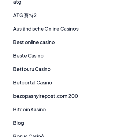
atg
ATG 賽特2
Ausländische Online Casinos
Best online casino
Beste Casino
Betfouru Casino
Betportal Casino
bezopasnyirepost.com 200
Bitcoin Kasino
Blog
Bonus Casinò