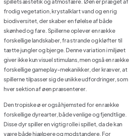
spillets æstetik og atmosfære. Øen er præget af
frodig vegetation, krystalklart vand og en rig
biodiversitet, der skaber en følelse af både
skønhed og fare. Spillerne oplever en række
forskellige landskaber, fra strande og kløfter til
tætte jungler og bjerge. Denne variation i miljøet
giver ikke kun visuel stimulans, men også en række
forskellige gameplay-mekanikker, der kræver, at
spillerne tilpasser sig de unikke udfordringer, som
hver sektion af øen præsenterer.
Den tropiske ø er også hjemsted for en række
forskellige dyrearter, både venlige og fjendtlige.
Disse dyr spiller en vigtig rolle i spillet, da de kan
være både hjælpere og modstandere. For