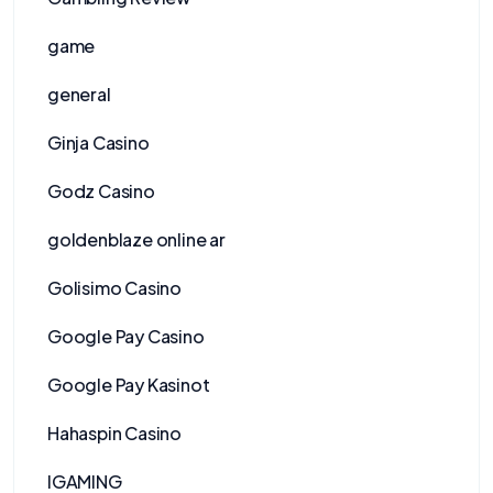
game
general
Ginja Casino
Godz Casino
goldenblaze online ar
Golisimo Casino
Google Pay Casino
Google Pay Kasinot
Hahaspin Casino
IGAMING