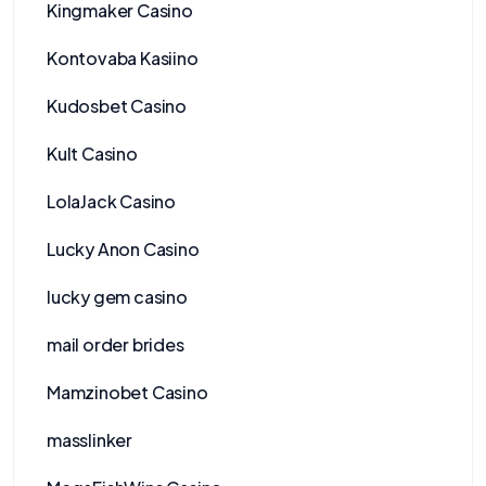
Kingmaker Casino
Kontovaba Kasiino
Kudosbet Casino
Kult Casino
LolaJack Casino
Lucky Anon Casino
lucky gem casino
mail order brides
Mamzinobet Casino
masslinker