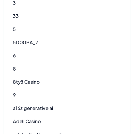
3
33
5
5000BA_Z
6
8
8ty8 Casino
9
a16z generative ai
Adell Casino