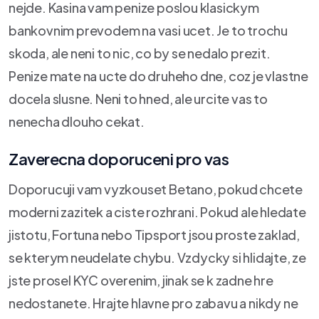
nejde. Kasina vam penize poslou klasickym
bankovnim prevodem na vasi ucet. Je to trochu
skoda, ale neni to nic, co by se nedalo prezit.
Penize mate na ucte do druheho dne, coz je vlastne
docela slusne. Neni to hned, ale urcite vas to
nenecha dlouho cekat.
Zaverecna doporuceni pro vas
Doporucuji vam vyzkouset Betano, pokud chcete
moderni zazitek a ciste rozhrani. Pokud ale hledate
jistotu, Fortuna nebo Tipsport jsou proste zaklad,
se kterym neudelate chybu. Vzdycky si hlidajte, ze
jste prosel KYC overenim, jinak se k zadne hre
nedostanete. Hrajte hlavne pro zabavu a nikdy ne