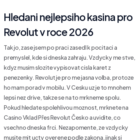
Hledani nejlepsiho kasina pro
Revolut v roce 2026
Tak jo, zase jsem po praci zasedl k pocitaci a
premyslel, kde si dneska zahraju. Vzdycky me stve,
kdyz musim slozite vypisovat cisla karet z
penezenky. Revolut je pro me jasna volba, protoze
ho mam porad v mobilu. V Cesku uz je to mnohem
lepsi nez drive, takze se na to mrkneme spolu.
Pokud hledate spolehlivou moznost, mrknete na
Casino Vklad Přes Revolut Česko a uvidite, co
vsechno dneska frci. Nezapomente, ze vzdycky
musite mit ucty overene podle zakona, jinak si