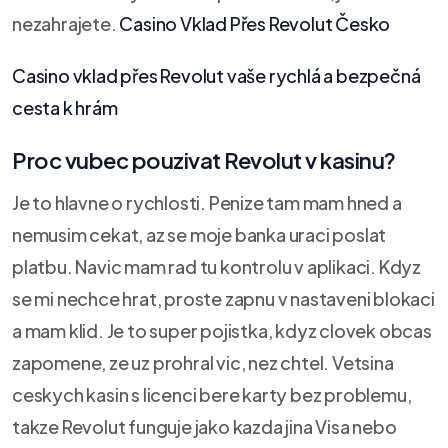
nezahrajete.
Casino Vklad Přes Revolut Česko
Casino vklad přes Revolut vaše rychlá a bezpečná
cesta k hrám
Proc vubec pouzivat Revolut v kasinu?
Je to hlavne o rychlosti. Penize tam mam hned a
nemusim cekat, az se moje banka uraci poslat
platbu. Navic mam rad tu kontrolu v aplikaci. Kdyz
se mi nechce hrat, proste zapnu v nastaveni blokaci
a mam klid. Je to super pojistka, kdyz clovek obcas
zapomene, ze uz prohral vic, nez chtel. Vetsina
ceskych kasin s licenci bere karty bez problemu,
takze Revolut funguje jako kazda jina Visa nebo