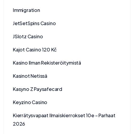
Immigration
JetSetSpins Casino
JSlotz Casino
Kajot Casino 120 Kč
Kasino Ilman Rekisteröitymistä
Kasinot Netissä
Kasyno Z Paysafecard
Keyzino Casino
Kierrätysvapaat Ilmaiskierrokset 10e – Parhaat
2026