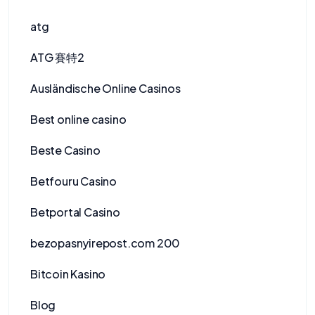
atg
ATG 賽特2
Ausländische Online Casinos
Best online casino
Beste Casino
Betfouru Casino
Betportal Casino
bezopasnyirepost.com 200
Bitcoin Kasino
Blog