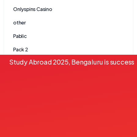
Onlyspins Casino
other
Pablic
Pack 2
Study Abroad 2025, Bengaluru is successf
Pack 3
Pack 4
pages
Paras 10e Talletus Bonus Ilman Kierrätystä
Vuonna 2026
Parhaat Nordea Kasinot