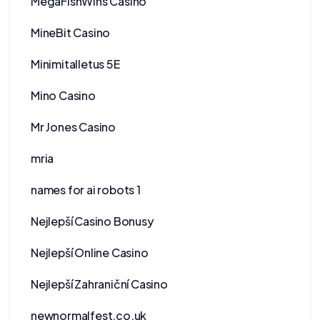
MegaFishWins Casino
MineBit Casino
Minimitalletus 5E
Mino Casino
Mr Jones Casino
mria
names for ai robots 1
Nejlepší Casino Bonusy
Nejlepší Online Casino
Nejlepší Zahraniční Casino
newnormalfest.co.uk