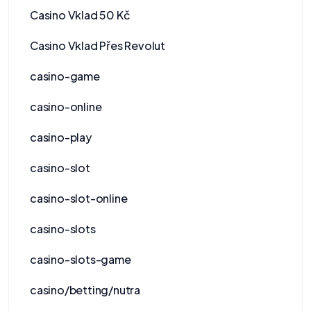
Casino Vklad 50 Kč
Casino Vklad Přes Revolut
casino-game
casino-online
casino-play
casino-slot
casino-slot-online
casino-slots
casino-slots-game
casino/betting/nutra