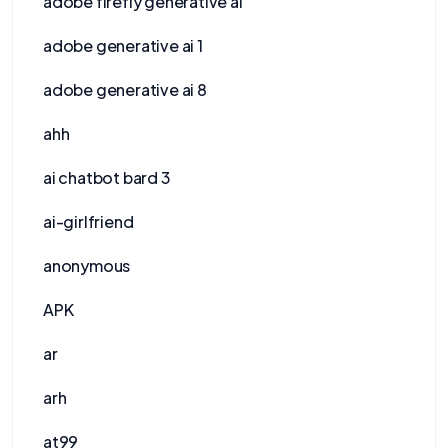
adobe firefly generative ai
adobe generative ai 1
adobe generative ai 8
ahh
ai chatbot bard 3
ai-girlfriend
anonymous
APK
ar
arh
at99