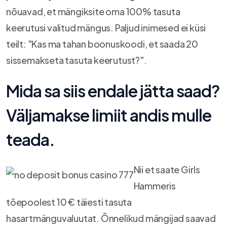
nõuavad, et mängiksite oma 100% tasuta
keerutusi valitud mängus. Paljud inimesed ei küsi
teilt: "Kas ma tahan boonuskoodi, et saada 20
sissemakseta tasuta keerutust?".
Mida sa siis endale jätta saad?
Väljamakse limiit andis mulle
teada.
Nii et saate Girls
Hammeris
tõepoolest 10 € täiesti tasuta
hasartmänguvaluutat. Õnnelikud mängijad saavad