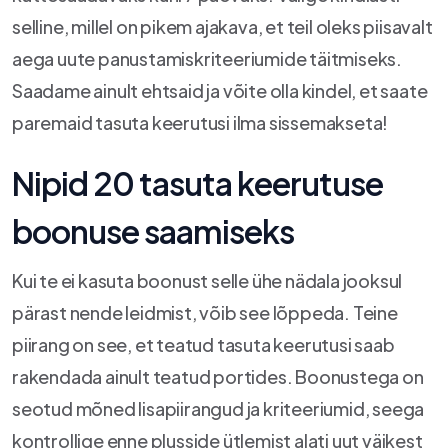
selline, millel on pikem ajakava, et teil oleks piisavalt
aega uute panustamiskriteeriumide täitmiseks.
Saadame ainult ehtsaid ja võite olla kindel, et saate
paremaid tasuta keerutusi ilma sissemakseta!
Nipid 20 tasuta keerutuse
boonuse saamiseks
Kui te ei kasuta boonust selle ühe nädala jooksul
pärast nende leidmist, võib see lõppeda. Teine
piirang on see, et teatud tasuta keerutusi saab
rakendada ainult teatud portides. Boonustega on
seotud mõned lisapiirangud ja kriteeriumid, seega
kontrollige enne plusside ütlemist alati uut väikest