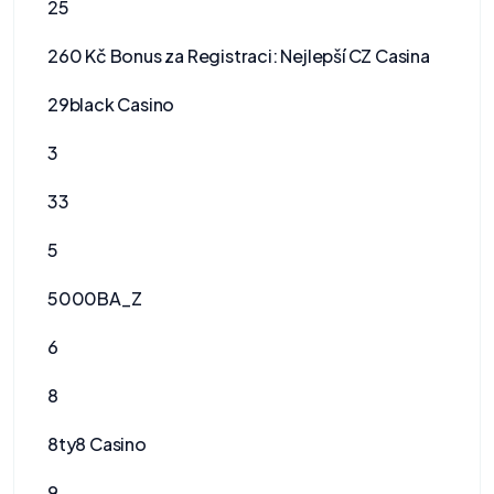
25
260 Kč Bonus za Registraci: Nejlepší CZ Casina
29black Casino
3
33
5
5000BA_Z
6
8
8ty8 Casino
9