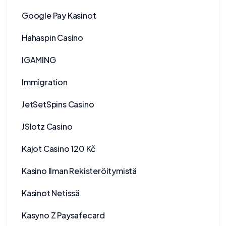
Google Pay Kasinot
Hahaspin Casino
IGAMING
Immigration
JetSetSpins Casino
JSlotz Casino
Kajot Casino 120 Kč
Kasino Ilman Rekisteröitymistä
Kasinot Netissä
Kasyno Z Paysafecard