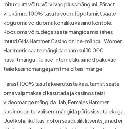
mitu suurt võitu või viivad plussmänguni. Pärast
viiekümne 100% tasuta vooru lõpetamist saate
kogu oma võidu oma kohaliku kasiino kontole.
Koos oma võitudega saate mängida mis tahes
muud Girls Hammer Casino online-mängu. Women
Hammeris saate mängida enam kui 10 000
hasartmängu. Teised internetikasiinod pakuvad
teile kasiinomänge ja mitmeid teisi mänge.
Pärast 100% tasuta keerutuste kasutamist saate
oma väljamakseid kasutada ja kasiinos teisi
videomänge mängida. Jah, Females Hammer
kasiinos on turvalisem mängida päris sissetulekuga.
Uuel kohalikul kasiinol on seaduslik litsents ja nad ei