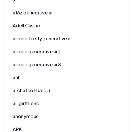
a16z generative ai
Adell Casino
adobe firefly generative ai
adobe generative ai 1
adobe generative ai 8
ahh
ai chatbot bard 3
ai-girlfriend
anonymous
APK