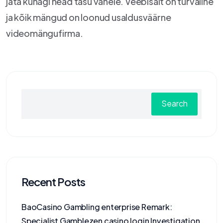
jäta kunagi head tasu vahele. Veebisait on turvaline
ja kõik mängud on loonud usaldusväärne
videomängufirma.
Search
Recent Posts
BaoCasino Gambling enterprise Remark:
Specialist Gamblezen casino login Investigation