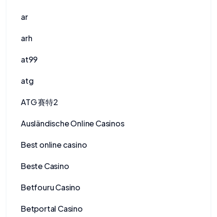
ar
arh
at99
atg
ATG 賽特2
Ausländische Online Casinos
Best online casino
Beste Casino
Betfouru Casino
Betportal Casino