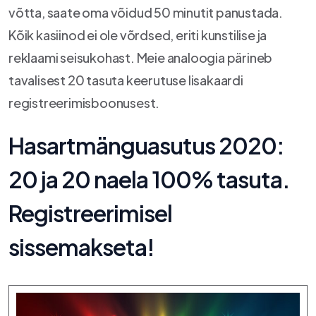
võtta, saate oma võidud 50 minutit panustada.
Kõik kasiinod ei ole võrdsed, eriti kunstilise ja
reklaami seisukohast. Meie analoogia pärineb
tavalisest 20 tasuta keerutuse lisakaardi
registreerimisboonusest.
Hasartmänguasutus 2020:
20 ja 20 naela 100% tasuta.
Registreerimisel
sissemakseta!