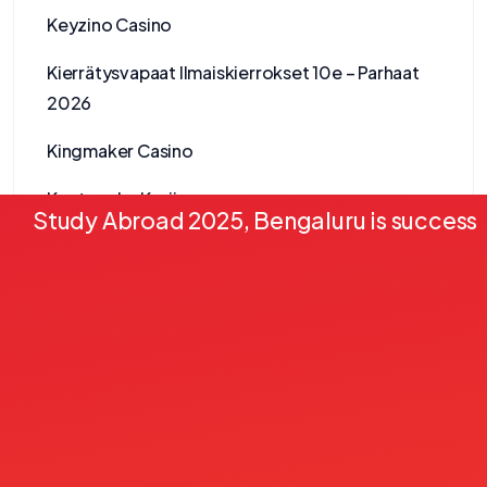
Keyzino Casino
Kierrätysvapaat Ilmaiskierrokset 10e – Parhaat
2026
Kingmaker Casino
Kontovaba Kasiino
Study Abroad 2025, Bengaluru is successf
Kudosbet Casino
Kult Casino
LolaJack Casino
Lucky Anon Casino
lucky gem casino
mail order brides