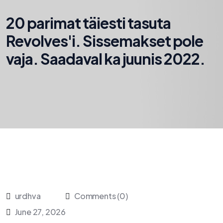
20 parimat täiesti tasuta
Revolves'i. Sissemakset pole
vaja. Saadaval ka juunis 2022.
urdhva
Comments (0)
June 27, 2026