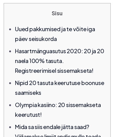
Sisu
Uued pakkumised ja te võite iga
päev seisukorda
Hasartmänguasutus 2020: 20 ja 20
naela 100% tasuta.
Registreerimisel sissemakseta!
Nipid 20 tasuta keerutuse boonuse
saamiseks
Olympia kasiino: 20 sissemakseta
keerutust!
Mida sa siis endale jätta saad?
Väljamakse limiit andis mulle teada.