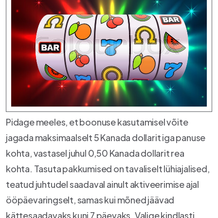
Pidage meeles, et boonuse kasutamisel võite
jagada maksimaalselt 5 Kanada dollarit iga panuse
kohta, vastasel juhul 0,50 Kanada dollarit rea
kohta. Tasuta pakkumised on tavaliselt lühiajalised,
teatud juhtudel saadaval ainult aktiveerimise ajal
ööpäevaringselt, samas kui mõned jäävad
kättesaadavaks kuni 7 päevaks. Valige kindlasti