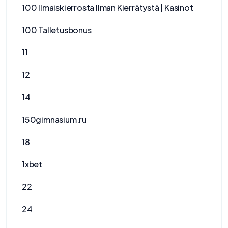
100 Ilmaiskierrosta Ilman Kierrätystä | Kasinot
100 Talletusbonus
11
12
14
150gimnasium.ru
18
1xbet
22
24