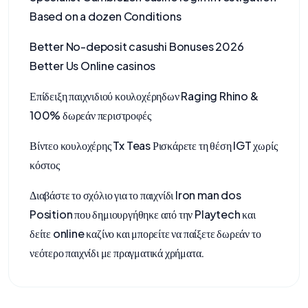
Based on a dozen Conditions
Better No-deposit casushi Bonuses 2026
Better Us Online casinos
Επίδειξη παιχνιδιού κουλοχέρηδων Raging Rhino &
100% δωρεάν περιστροφές
Βίντεο κουλοχέρης Tx Teas Ρισκάρετε τη θέση IGT χωρίς
κόστος
Διαβάστε το σχόλιο για το παιχνίδι Iron man dos
Position που δημιουργήθηκε από την Playtech και
δείτε online καζίνο και μπορείτε να παίξετε δωρεάν το
νεότερο παιχνίδι με πραγματικά χρήματα.