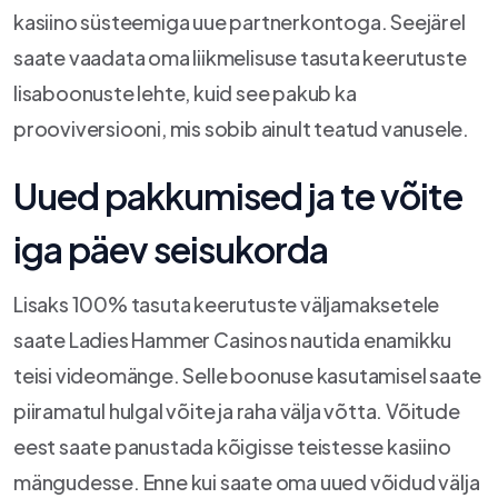
kasiino süsteemiga uue partnerkontoga. Seejärel
saate vaadata oma liikmelisuse tasuta keerutuste
lisaboonuste lehte, kuid see pakub ka
prooviversiooni, mis sobib ainult teatud vanusele.
Uued pakkumised ja te võite
iga päev seisukorda
Lisaks 100% tasuta keerutuste väljamaksetele
saate Ladies Hammer Casinos nautida enamikku
teisi videomänge. Selle boonuse kasutamisel saate
piiramatul hulgal võite ja raha välja võtta. Võitude
eest saate panustada kõigisse teistesse kasiino
mängudesse. Enne kui saate oma uued võidud välja