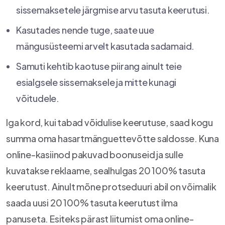
sissemaksetele järgmise arvu tasuta keerutusi.
Kasutades nende tuge, saate uue
mängusüsteemi arvelt kasutada sadamaid.
Samuti kehtib kaotuse piirang ainult teie
esialgsele sissemaksele ja mitte kunagi
võitudele.
Iga kord, kui tabad võidulise keerutuse, saad kogu
summa oma hasartmänguettevõtte saldosse. Kuna
online-kasiinod pakuvad boonuseid ja sulle
kuvatakse reklaame, sealhulgas 20 100% tasuta
keerutust. Ainult mõne protseduuri abil on võimalik
saada uusi 20 100% tasuta keerutust ilma
panuseta. Esiteks pärast liitumist oma online-