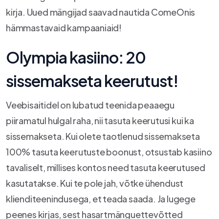
kirja. Uued mängijad saavad nautida ComeOnis
hämmastavaid kampaaniaid!
Olympia kasiino: 20
sissemakseta keerutust!
Veebisaitidel on lubatud teenida peaaegu
piiramatul hulgal raha, nii tasuta keerutusi kui ka
sissemakseta. Kui olete taotlenud sissemakseta
100% tasuta keerutuste boonust, otsustab kasiino
tavaliselt, millises kontos need tasuta keerutused
kasutatakse. Kui te pole jah, võtke ühendust
klienditeenindusega, et teada saada. Ja lugege
peenes kirjas, sest hasartmänguettevõtted