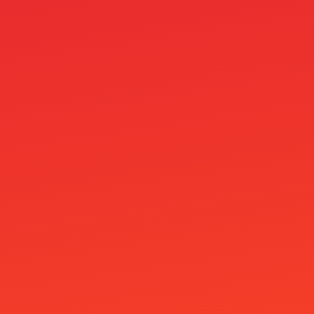
Mamzinobet Casino
masslinker
MegaFishWins Casino
MineBit Casino
Minimitalletus 5E
Mino Casino
Mr Jones Casino
mria
names for ai robots 1
Nejlepší Casino Bonusy