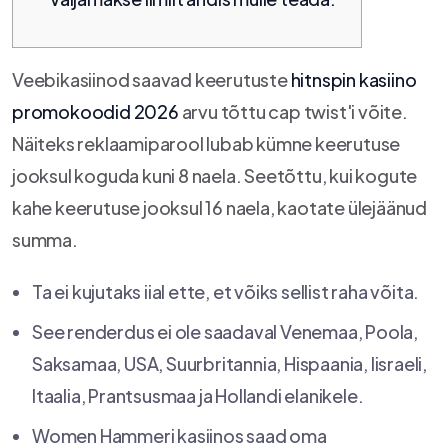
Veebikasiinod saavad keerutuste
hitnspin kasiino
promokoodid 2026
arvu tõttu cap twist'i võite.
Näiteks reklaamiparool lubab kümne keerutuse
jooksul koguda kuni 8 naela.
Seetõttu, kui kogute
kahe keerutuse jooksul 16 naela, kaotate ülejäänud
summa.
Ta ei kujutaks iial ette, et võiks sellist raha võita.
See renderdus ei ole saadaval Venemaa, Poola,
Saksamaa, USA, Suurbritannia, Hispaania, Iisraeli,
Itaalia, Prantsusmaa ja Hollandi elanikele.
Women Hammeri kasiinos saad oma