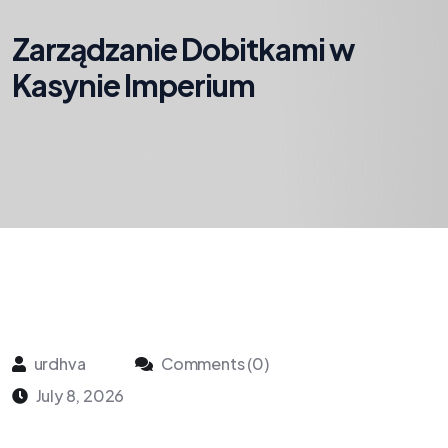
Zarządzanie Dobitkami w
Kasynie Imperium
urdhva
Comments (0)
July 8, 2026