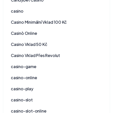
casino
Casino Minimální Vklad 100 Kč
Casinò Online
Casino Vklad 50 Kč
Casino Vklad Přes Revolut
casino-game
casino-online
casino-play
casino-slot
casino-slot-online