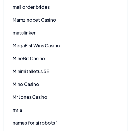
mail order brides
Mamzinobet Casino
masslinker
MegaFishWins Casino
MineBit Casino
Minimitalletus 5E
Mino Casino
Mr Jones Casino
mria
names for ai robots 1