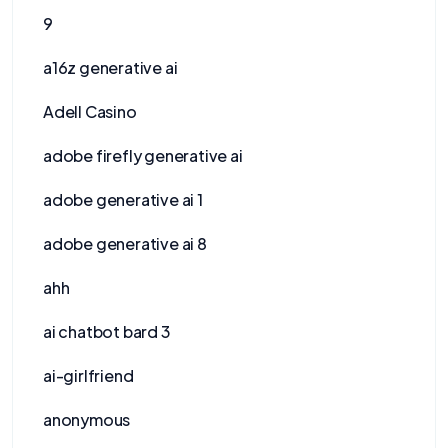
9
a16z generative ai
Adell Casino
adobe firefly generative ai
adobe generative ai 1
adobe generative ai 8
ahh
ai chatbot bard 3
ai-girlfriend
anonymous