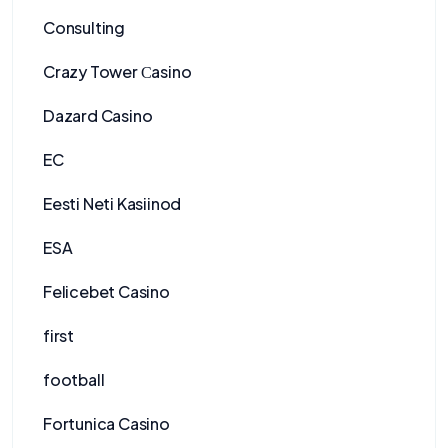
Consulting
Crazy Tower Сasino
Dazard Casino
EC
Eesti Neti Kasiinod
ESA
Felicebet Casino
first
football
Fortunica Casino