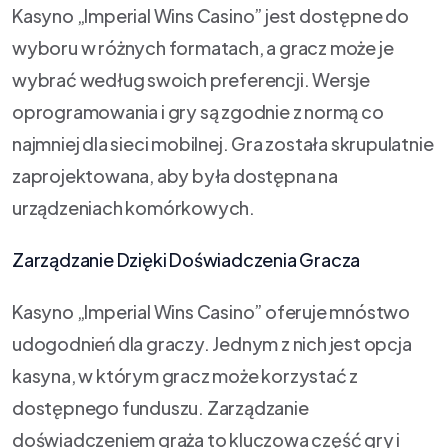
Kasyno „Imperial Wins Casino” jest dostępne do
wyboru w różnych formatach, a gracz może je
wybrać według swoich preferencji. Wersje
oprogramowania i gry są zgodnie z normą co
najmniej dla sieci mobilnej. Gra została skrupulatnie
zaprojektowana, aby była dostępna na
urządzeniach komórkowych.
Zarządzanie Dzięki Doświadczenia Gracza
Kasyno „Imperial Wins Casino” oferuje mnóstwo
udogodnień dla graczy. Jednym z nich jest opcja
kasyna, w którym gracz może korzystać z
dostępnego funduszu. Zarządzanie
doświadczeniem graża to kluczowa część gry i