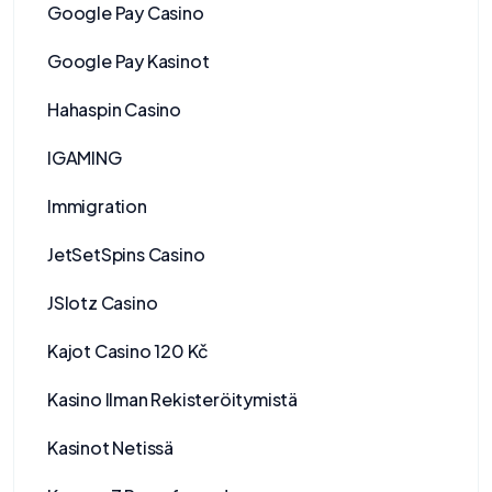
Google Pay Casino
Google Pay Kasinot
Hahaspin Casino
IGAMING
Immigration
JetSetSpins Casino
JSlotz Casino
Kajot Casino 120 Kč
Kasino Ilman Rekisteröitymistä
Kasinot Netissä