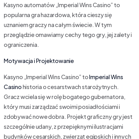
Kasyno automatów „Imperial Wins Casino” to
popularna gra hazardowa, która cieszy się
uznaniem graczy na całym świecie. W tym
przeglądzie omawiamy cechy tego gry, jej zalety i
ograniczenia.
Motywacja i Projektowanie
Kasyno „Imperial Wins Casino” to
Imperial Wins
Casino
historia o cesarstwach starożytnych.
Gracz wciela się w rolę bogatego gubernatora,
który musi zarządzać swoimi posiadłościami i
zdobywać nowe dobra. Projekt graficzny gry jest
szczególnie udany, z przepięknymi ilustracjami
budynków cesarskich, zwierząt egipskich i innych