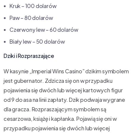
Kruk – 100 dolarów
Paw – 80 dolarów
Czerwony lew – 60 dolarów
Biały lew – 50 dolarów
Dziki i Rozpraszające
W kasynie „Imperial Wins Casino” dzikim symbolem
jest gubernator. Zdzicza się on w przypadku
pojawienia się dwóch lub więcej kartowych figur
od 9 do asa na linii zapłaty. Dzik podwaja wygrane
dla gracza. Rozpraszającym symbolem są
cesarzowa, książę i kapłanka. Pojawią się oni w
przypadku pojawienia się dwóch lub więcej