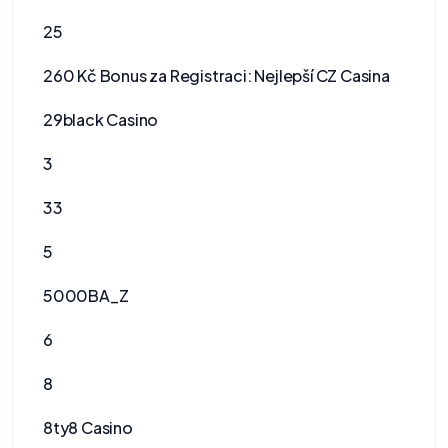
25
260 Kč Bonus za Registraci: Nejlepší CZ Casina
29black Casino
3
33
5
5000BA_Z
6
8
8ty8 Casino