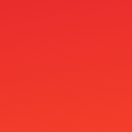
Online Casino Bez Ověření Identity
Online Casino Mit Paysafecard
Online Casino Paysafe
Online casinos
Onlyspins Casino
other
Pablic
Pack 2
Pack 3
Pack 4
pages