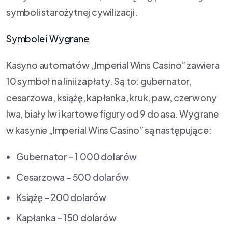
symboli starożytnej cywilizacji.
Symbole i Wygrane
Kasyno automatów „Imperial Wins Casino” zawiera
10 symboł na linii zapłaty. Są to: gubernator,
cesarzowa, książę, kapłanka, kruk, paw, czerwony
lwa, biały lw i kartowe figury od 9 do asa. Wygrane
w kasynie „Imperial Wins Casino” są następujące:
Gubernator – 1 000 dolarów
Cesarzowa – 500 dolarów
Książę – 200 dolarów
Kapłanka – 150 dolarów