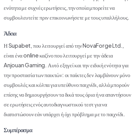
ενότητα με συχνές ερωτήσεις, την οποία μπορείτε να
συμβουλευτείτε πριν επικοινωνήσετε με τους υπαλλήλους.
Άδεια
Η Supabet, που λειτουργεί από την NovaForge Ltd.,
είναι ένα online καζίνο που λειτουργεί με την άδεια
Anjouan Gaming. Αυτό εξηγεί και την ειδική ενότητα για
την προστασία των παικτών: οι παίκτες δεν λαμβάνουν μόνο
συμβουλές και κόλπα για υπεύθυνο παιχνίδι, αλλά μπορούν
επίσης να δημιουργήσουν τα δικά τους όρια ή να απαντήσουν
σε ερωτήσεις ενός αυτοδιαγνωστικού τεστ για να
διαπιστώσουν εάν υπάρχει ή όχι πρόβλημα με το παιχνίδι.
Συμπέρασμα