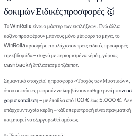
δοκιμών Ειδικές προσφορές 🥇
Το WinRolla είναι ο μάστερ των εκπλήξεων. Ενώ άλλα
καζίνο προσφέρουν μπόνους μόνο μία φορά το μήνα, το
WinRolla προσφέρει τουλάχιστον τρεις ειδικές προσφορές
την εβδομάδα – συχνά με περιορισμένα κέρδη, γύρους
cashback ή διπλασιασμό τζάκποτ.
Σημαντικό στοιχείο: η προσφορά «Τροχός των Μυστικών»,
όπου οι παίκτες μπορούν να λαμβάνουν καθημερινά
μπονουσ
χωρισ καταθεση
– με έπαθλα από 100 € έως 5.000 €. Δεν
υπάρχουν τυχαία κέρδη – κάθε περιστροφή είναι πραγματική
και μπορεί να εξαργυρωθεί αμέσως.
✨ Ιδιαίτερα χαρακτηριστικά: