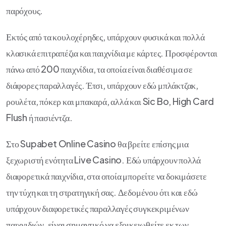
παρόχους.
Εκτός από τα κουλοχέρηδες, υπάρχουν φυσικά και πολλά
κλασικά επιτραπέζια και παιχνίδια με κάρτες. Προσφέρονται
πάνω από 200 παιχνίδια, τα οποία είναι διαθέσιμα σε
διάφορες παραλλαγές. Έτσι, υπάρχουν εδώ μπλάκτζακ,
ρουλέτα, πόκερ και μπακαρά, αλλά και Sic Bo, High Card
Flush ή πασιέντζα.
Στο Supabet Online Casino θα βρείτε επίσης μια
ξεχωριστή ενότητα Live Casino. Εδώ υπάρχουν πολλά
διαφορετικά παιχνίδια, στα οποία μπορείτε να δοκιμάσετε
την τύχη και τη στρατηγική σας. Δεδομένου ότι και εδώ
υπάρχουν διαφορετικές παραλλαγές συγκεκριμένων
παιχνιδιών, είναι σημαντικό να εξοικειωθείτε εκ των