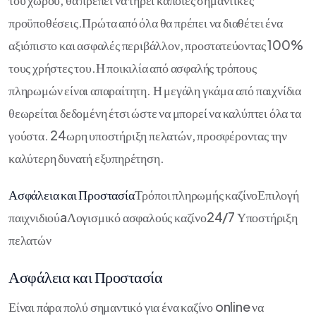
προϋποθέσεις.Πρώτα από όλα θα πρέπει να διαθέτει ένα
αξιόπιστο και ασφαλές περιβάλλον, προστατεύοντας 100%
τους χρήστες του.Η ποικιλία από ασφαλής τρόπους
πληρωμών είναι απαραίτητη. Η μεγάλη γκάμα από παιχνίδια
θεωρείται δεδομένη έτσι ώστε να μπορεί να καλύπτει όλα τα
γούστα. 24ωρη υποστήριξη πελατών, προσφέροντας την
καλύτερη δυνατή εξυπηρέτηση.
Ασφάλεια και Προστασία
Τρόποι πληρωμής καζίνοΕπιλογή
παιχνιδιούaΛογισμικό ασφαλούς καζίνο24/7 Υποστήριξη
πελατών
Ασφάλεια και Προστασία
Είναι πάρα πολύ σημαντικό για ένα καζίνο online να