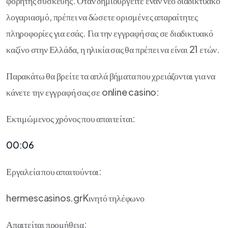
φορητής συσκευής. Όταν δημιουργείτε έναν νέο διαδικτυακό
λογαριασμό, πρέπει να δώσετε ορισμένες απαραίτητες
πληροφορίες για εσάς. Για την εγγραφή σας σε διαδικτυακό
καζίνο στην Ελλάδα, η ηλικία σας θα πρέπει να είναι 21 ετών.
Παρακάτω θα βρείτε τα απλά βήματα που χρειάζονται για να
κάνετε την εγγραφή σας σε online casino:
Εκτιμώμενος χρόνος που απαιτείται:
00:06
Εργαλεία που απαιτούνται:
hermescasinos.grKινητό τηλέφωνο
Απαιτείται προμήθεια: