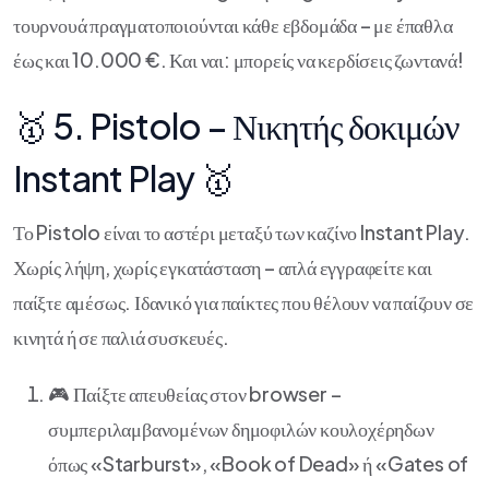
τουρνουά πραγματοποιούνται κάθε εβδομάδα – με έπαθλα
έως και 10.000 €. Και ναι: μπορείς να κερδίσεις ζωντανά!
🥇 5. Pistolo – Νικητής δοκιμών
Instant Play 🥇
Το Pistolo είναι το αστέρι μεταξύ των καζίνο Instant Play.
Χωρίς λήψη, χωρίς εγκατάσταση – απλά εγγραφείτε και
παίξτε αμέσως. Ιδανικό για παίκτες που θέλουν να παίζουν σε
κινητά ή σε παλιά συσκευές.
🎮 Παίξτε απευθείας στον browser –
συμπεριλαμβανομένων δημοφιλών κουλοχέρηδων
όπως «Starburst», «Book of Dead» ή «Gates of