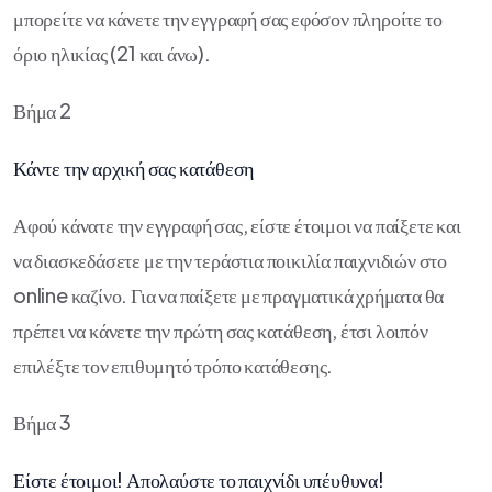
μπορείτε να κάνετε την εγγραφή σας εφόσον πληροίτε το
όριο ηλικίας (21 και άνω).
Βήμα 2
Κάντε την αρχική σας κατάθεση
Αφού κάνατε την εγγραφή σας, είστε έτοιμοι να παίξετε και
να διασκεδάσετε με την τεράστια ποικιλία παιχνιδιών στο
online καζίνο. Για να παίξετε με πραγματικά χρήματα θα
πρέπει να κάνετε την πρώτη σας κατάθεση, έτσι λοιπόν
επιλέξτε τον επιθυμητό τρόπο κατάθεσης.
Βήμα 3
Είστε έτοιμοι! Απολαύστε το παιχνίδι υπέυθυνα!