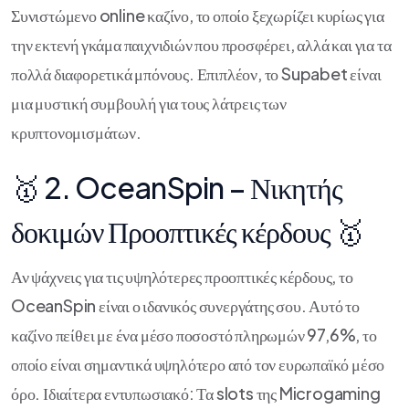
Συνιστώμενο online καζίνο, το οποίο ξεχωρίζει κυρίως για
την εκτενή γκάμα παιχνιδιών που προσφέρει, αλλά και για τα
πολλά διαφορετικά μπόνους. Επιπλέον, το Supabet είναι
μια μυστική συμβουλή για τους λάτρεις των
κρυπτονομισμάτων.
🥇 2. OceanSpin – Νικητής
δοκιμών Προοπτικές κέρδους 🥇
Αν ψάχνεις για τις υψηλότερες προοπτικές κέρδους, το
OceanSpin είναι ο ιδανικός συνεργάτης σου. Αυτό το
καζίνο πείθει με ένα μέσο ποσοστό πληρωμών 97,6%, το
οποίο είναι σημαντικά υψηλότερο από τον ευρωπαϊκό μέσο
όρο. Ιδιαίτερα εντυπωσιακό: Τα slots της Microgaming