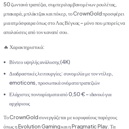
50 ζωντανά τραπέζια, συμπεριλαμβανομένων ρουλέτας,
μπακαρά, μπλάκτζακ και πόκερ, το CrownGold προσφέρει
μια ατμόσφαιρα όπως στο Λας Βέγκας – μόνο που μπορείς να
απολαύσεις από τον καναπέ σου.
🔥 Χαρακτηριστικά:
Βίντεο υψηλής ανάλυσης (4K)
Διαδραστικές λειτουργίες: συνομιλία με τον ντίλερ,
emoticons, προσωπικά ονόματα τραπεζιών
Ελάχιστες πονταρίσματα από 0,50 € – ιδανικό για
αρχάριους
Το CrownGold συνεργάζεται με κορυφαίους παρόχους
όπως η Evolution Gaming και η Pragmatic Play. Τα