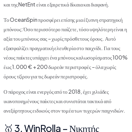
και της NetEnt είναι εξαιρετικά δίκαια και διαφανή.
Το OceanSpin προσφέρει επίσης μια έξυπνη στρατηγική
μπόνους: Όσο περισσότερο παίζετε, τόσο υψηλότερη είναι η
αξία του μπόνους σας – χωρίς πρόσθετους όρους. Αυτό
εξασφαλίζει πραγματική ελευθερία στο παιχνίδι. Για τους
νέους παίκτες υπάρχει ένα μπόνους καλωσορίσματος 100%
έως 1.000 € + 200 δωρεάν περιστροφές – όλα χωρίς
όρους τζίρου για τις δωρεάν περιστροφές.
Ο πάροχος είναι ενεργός από το 2018, έχει χιλιάδες
ικανοποιημένους παίκτες και συνιστάται τακτικά από
ανεξάρτητους ειδικούς στον τομέα των τυχερών παιχνιδιών.
🥇 3. WinRolla – Νικητής