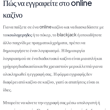
Πώς να εγγραφείτε στο online
καζίνο
Για να παίξετε σε ένα online καζίνο και να διασκεδάσετε με
τα
κουλοχερηδες
ή το πόκερ, το blackjack ή οποιοδήποτε
άλλο παιχνίδι με πραγματικά χρήματα, πρέπει να
δημιουργήσετε έναν λογαριασμό. Η δημιουργία
λογαριασμού σε ένα διαδικτυακό καζίνο είναι μια απλή και
γρήγορη διαδικασία και θα χρειαστούν μερικά λεπτά για να
ολοκληρωθεί η εγγραφή σας. Η φόρμα εγγραφής δεν
διαφέρει από καζίνο σε καζίνο, γιατί οι απατήσεις είναι οι
ίδιες.
Μπορείτε να κάνετε την εγγραφή σας μέσω υπολογιστή ή