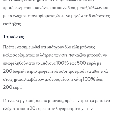
προτέρων με τους κανόνες του παιχνιδιού, μεταξύ άλλων και
με τα ελάχιστα πονταρίσματα, ώστε να μην έχετε δυσάρεστες
εκπλήξεις.
Το μπόνους
Πρέπει να σημειωθεί ότι υπάρχουν δύο είδη μπόνους
καλωσορίσματος: οι λάτρεις των online καζίνο μπορούν να
επωφεληθούν από το μπόνους 100% έως 500 ευρώ με
200 δωρεάν περιστροφές, ενώ όσοι προτιμούν τα αθλητικά
στοιχήματα λαμβάνουν μπόνους νέου πελάτη 100% έως
200 ευρώ.
Για να ενεργοποιήσετε το μπόνους, πρέπει να μεταφέρετε ένα
ελάχιστο ποσό 20 ευρώ στον λογαριασμό τυχερών