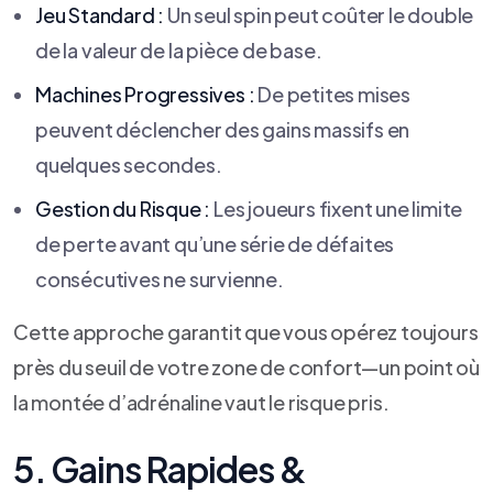
Jeu Standard :
Un seul spin peut coûter le double
de la valeur de la pièce de base.
Machines Progressives :
De petites mises
peuvent déclencher des gains massifs en
quelques secondes.
Gestion du Risque :
Les joueurs fixent une limite
de perte avant qu’une série de défaites
consécutives ne survienne.
Cette approche garantit que vous opérez toujours
près du seuil de votre zone de confort—un point où
la montée d’adrénaline vaut le risque pris.
5. Gains Rapides &