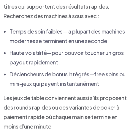
titres qui supportent des résultats rapides.
Recherchez des machines à sous avec :
Temps de spin faibles—la plupart des machines
modernes se terminent en une seconde.
Haute volatilité—pour pouvoir toucher un gros
payout rapidement.
Déclencheurs de bonus intégrés—free spins ou
mini-jeux qui payent instantanément.
Les jeux de table conviennent aussi s’ils proposent
des rounds rapides ou des variantes de poker à
paiement rapide où chaque main se termine en
moins d’une minute.