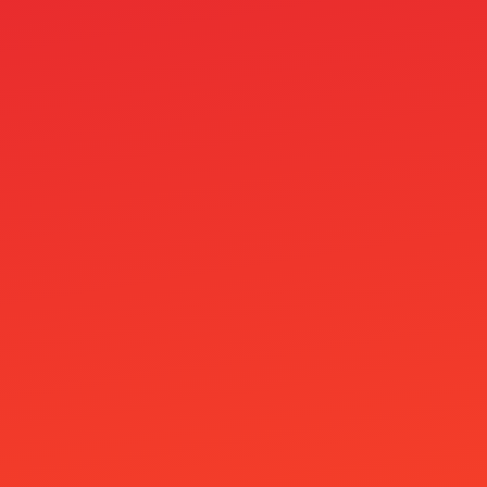
casino-slots-game
casino/betting/nutra
casino/gambling
Casinolab
Casinos
CH
chickenroad
CIB
Computers, Games
Consulting
Crazy Tower Сasino