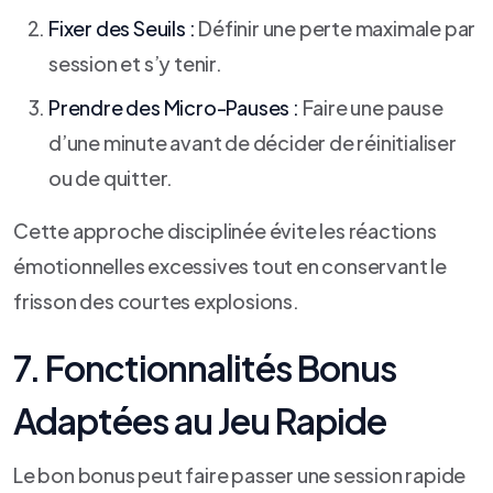
Fixer des Seuils :
Définir une perte maximale par
session et s’y tenir.
Prendre des Micro-Pauses :
Faire une pause
d’une minute avant de décider de réinitialiser
ou de quitter.
Cette approche disciplinée évite les réactions
émotionnelles excessives tout en conservant le
frisson des courtes explosions.
7. Fonctionnalités Bonus
Adaptées au Jeu Rapide
Le bon bonus peut faire passer une session rapide