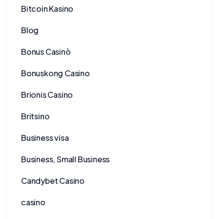
Bitcoin Kasino
Blog
Bonus Casinò
Bonuskong Casino
Brionis Casino
Britsino
Business visa
Business, Small Business
Candybet Casino
casino