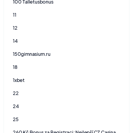
100 Talletusbonus
11
12
14
150gimnasium.ru
18
1xbet
22
24
25
260 Kč Bonus za Registraci: Nejlepší CZ Casina