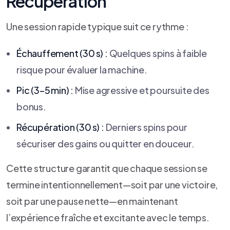
Récupération
Une session rapide typique suit ce rythme :
Échauffement (30 s) :
Quelques spins à faible
risque pour évaluer la machine.
Pic (3–5 min) :
Mise agressive et poursuite des
bonus.
Récupération (30 s) :
Derniers spins pour
sécuriser des gains ou quitter en douceur.
Cette structure garantit que chaque session se
termine intentionnellement—soit par une victoire,
soit par une pause nette—en maintenant
l’expérience fraîche et excitante avec le temps.