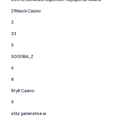
29black Casino
3
33
5
5000BA_Z
6
8
8ty8 Casino
9
a16z generative ai