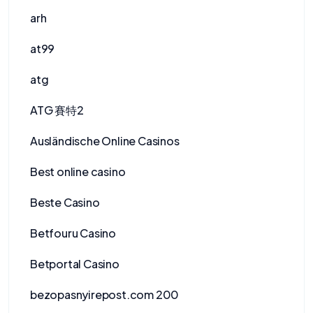
arh
at99
atg
ATG 賽特2
Ausländische Online Casinos
Best online casino
Beste Casino
Betfouru Casino
Betportal Casino
bezopasnyirepost.com 200