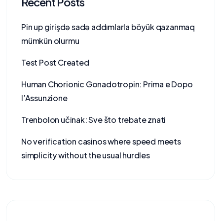
Recent Posts
Pin up girişdə sadə addımlarla böyük qazanmaq
mümkün olurmu
Test Post Created
Human Chorionic Gonadotropin: Prima e Dopo
l’Assunzione
Trenbolon učinak: Sve što trebate znati
No verification casinos where speed meets
simplicity without the usual hurdles