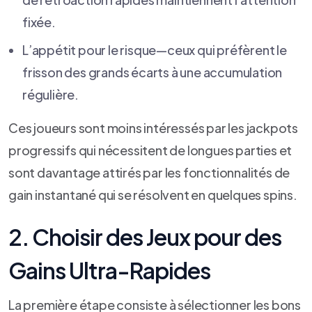
fixée.
L’appétit pour le risque—ceux qui préfèrent le
frisson des grands écarts à une accumulation
régulière.
Ces joueurs sont moins intéressés par les jackpots
progressifs qui nécessitent de longues parties et
sont davantage attirés par les fonctionnalités de
gain instantané qui se résolvent en quelques spins.
2. Choisir des Jeux pour des
Gains Ultra-Rapides
La première étape consiste à sélectionner les bons