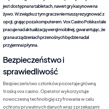
jest dostępna na tabletach, nawet gry kasynowe na
żywo. W związku z tym gracze nie muszą rezygnować z
opcji, grając poza komputerem. Vox Casino Polska stale
pracuje nad aktualizacją wersji mobilnej, gwarantując, że
gra na urządzeniach przenośnych będzie nadal
przyjemna i płynna.
Bezpieczeństwo i
sprawiedliwość
Bezpieczeństwo członków pozostaje główną
troską vox casino. Operator wykorzystuje
nowoczesną technologię szyfrowania w celu
ochrony prywatnych danych wraz z przekazami