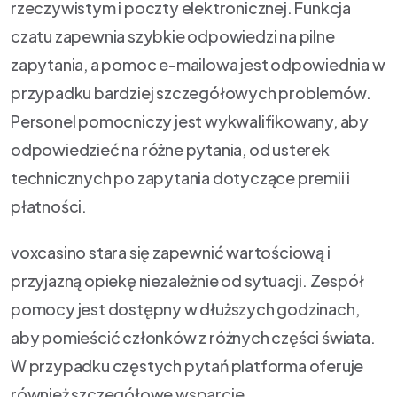
rzeczywistym i poczty elektronicznej. Funkcja
czatu zapewnia szybkie odpowiedzi na pilne
zapytania, a pomoc e-mailowa jest odpowiednia w
przypadku bardziej szczegółowych problemów.
Personel pomocniczy jest wykwalifikowany, aby
odpowiedzieć na różne pytania, od usterek
technicznych po zapytania dotyczące premii i
płatności.
voxcasino stara się zapewnić wartościową i
przyjazną opiekę niezależnie od sytuacji. Zespół
pomocy jest dostępny w dłuższych godzinach,
aby pomieścić członków z różnych części świata.
W przypadku częstych pytań platforma oferuje
również szczegółowe wsparcie