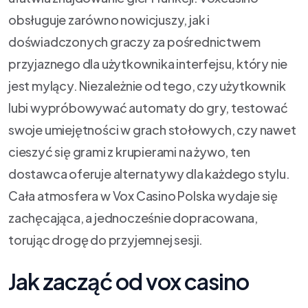
obsługuje zarówno nowicjuszy, jak i
doświadczonych graczy za pośrednictwem
przyjaznego dla użytkownika interfejsu, który nie
jest mylący. Niezależnie od tego, czy użytkownik
lubi wypróbowywać automaty do gry, testować
swoje umiejętności w grach stołowych, czy nawet
cieszyć się grami z krupierami na żywo, ten
dostawca oferuje alternatywy dla każdego stylu.
Cała atmosfera w Vox Casino Polska wydaje się
zachęcająca, a jednocześnie dopracowana,
torując drogę do przyjemnej sesji.
Jak zacząć od vox casino