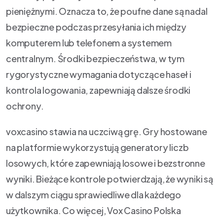
pieniężnymi. Oznacza to, że poufne dane są nadal
bezpieczne podczas przesyłania ich między
komputerem lub telefonem a systemem
centralnym. Środki bezpieczeństwa, w tym
rygorystyczne wymagania dotyczące haseł i
kontrola logowania, zapewniają dalsze środki
ochrony.
voxcasino stawia na uczciwą grę. Gry hostowane
na platformie wykorzystują generatory liczb
losowych, które zapewniają losowe i bezstronne
wyniki. Bieżące kontrole potwierdzają, że wyniki są
w dalszym ciągu sprawiedliwe dla każdego
użytkownika. Co więcej, Vox Casino Polska