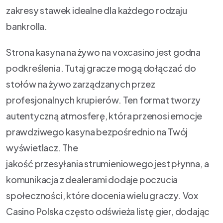
zakresy stawek idealne dla każdego rodzaju
bankrolla.
Strona kasyna na żywo na voxcasino jest godna
podkreślenia. Tutaj gracze mogą dołączać do
stołów na żywo zarządzanych przez
profesjonalnych krupierów. Ten format tworzy
autentyczną atmosferę, która przenosi emocje
prawdziwego kasyna bezpośrednio na Twój
wyświetlacz. The
jakość przesyłania strumieniowego jest płynna, a
komunikacja z dealerami dodaje poczucia
społeczności, które docenia wielu graczy. Vox
Casino Polska często odświeża listę gier, dodając