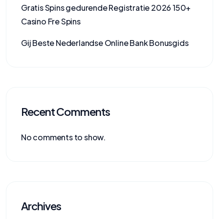
Gratis Spins gedurende Registratie 2026 150+
Casino Fre Spins
Gij Beste Nederlandse Online Bank Bonusgids
Recent Comments
No comments to show.
Archives