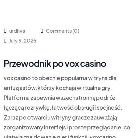
urdhva
Comments (0)
July 9, 2026
Przewodnik po vox casino
vox casino to obecnie popularna witryna dla
entuzjastów, którzy kochają wirtualne gry.
Platforma zapewnia wszechstronną podróż
łączącą rozrywkę, łatwość obsługi i spójność.
Zaraz po otwarciu witryny gracze zauważają
zorganizowany interfejs i proste przeglądanie, co
ułatwia znajdowanie gier i funkcji. voxcasino