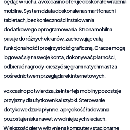
będąc w ruchu, a vox casino oferuje doskonałe wrażenia
mobilne. System działa doskonale na smartfonach i
tabletach, bez konieczności instalowania
dodatkowego oprogramowania. Strona mobilna
pasuje do różnych ekranów, zachowując całą
funkcjonalność i przejrzystość graficzną. Gracze mogą
logować się na swoje konta, dokonywać płatności,
odbierać nagrody i cieszyć się grami natychmiast za
pośrednictwem przeglądarek internetowych.
voxcasino potwierdza, że interfejs mobilny pozostaje
przyjazny dla użytkownika i szybki. Sterowanie
dotykowe działa płynnie, a prędkość ładowania
pozostaje niska nawet w wolniejszych sieciach.
Większość gier w witrynie na komputery stacjonarne