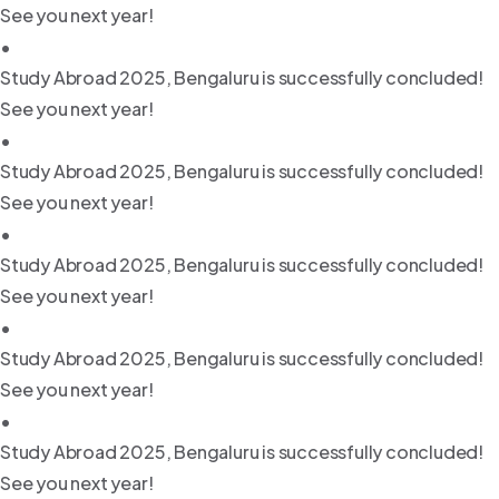
See you next year!
•
Study Abroad 2025, Bengaluru is successfully concluded!
See you next year!
•
Study Abroad 2025, Bengaluru is successfully concluded!
See you next year!
•
Study Abroad 2025, Bengaluru is successfully concluded!
See you next year!
•
Study Abroad 2025, Bengaluru is successfully concluded!
See you next year!
•
Study Abroad 2025, Bengaluru is successfully concluded!
See you next year!