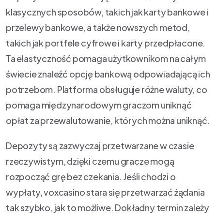
klasycznych sposobów, takich jak karty bankowe i
przelewy bankowe, a także nowszych metod,
takich jak portfele cyfrowe i karty przedpłacone.
Ta elastyczność pomaga użytkownikom na całym
świecie znaleźć opcję bankową odpowiadającą ich
potrzebom. Platforma obsługuje różne waluty, co
pomaga międzynarodowym graczom uniknąć
opłat za przewalutowanie, których można uniknąć.
Depozyty są zazwyczaj przetwarzane w czasie
rzeczywistym, dzięki czemu gracze mogą
rozpocząć grę bez czekania. Jeśli chodzi o
wypłaty, voxcasino stara się przetwarzać żądania
tak szybko, jak to możliwe. Dokładny termin zależy