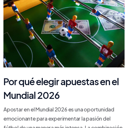
Por qué elegir apuestas en el
Mundial 2026
Apostar en el Mundial 2026 es una oportunidad
emocionante para experimentar la pasión del
fútbol de una manera más intensa. La combinación