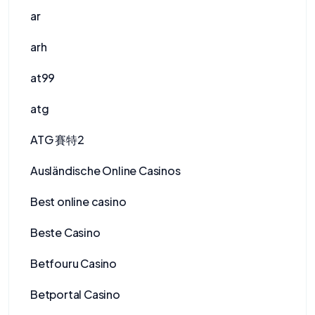
ar
arh
at99
atg
ATG 賽特2
Ausländische Online Casinos
Best online casino
Beste Casino
Betfouru Casino
Betportal Casino