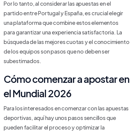
Por lo tanto, al considerar las apuestas en el
partido entre Portugal y España, es crucial elegir
una plataforma que combine estos elementos
para garantizar una experiencia satisfactoria. La
búsqueda de las mejores cuotas y el conocimiento
de los equipos son pasos que no deben ser
subestimados.
Cómo comenzar a apostar en
el Mundial 2026
Para los interesados en comenzar con las apuestas
deportivas, aquí hay unos pasos sencillos que
pueden facilitar el proceso y optimizar la