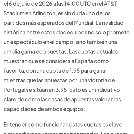
el 6 de julio de 2026 a las 14:00 UTC en el AT&T
Stadium en Arlington, es sin duda uno de los
partidos más esperados del Mundial. La rivalidad
histórica entre estos dos equipos no solo promete
un espectáculo en el campo, sino también una
amplia gama de apuestas. Las cuotas actuales
muestran que se considera a España como
favorita, con una cuota de 1.95 para ganar,
mientras que las apuestas por una victoria de
Portugal se sitúan en 3.95. Esto es un indicativo
claro de cómo las casas de apuestas valoran las
capacidades de ambos equipos.
Entender cómo funcionan estas cuotas es clave
para realizar apuestas más informadas. Las cuotas