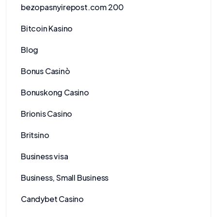
bezopasnyirepost.com 200
Bitcoin Kasino
Blog
Bonus Casinò
Bonuskong Casino
Brionis Casino
Britsino
Business visa
Business, Small Business
Candybet Casino