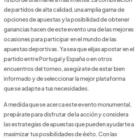
de partidos de alta calidad, una amplia gama de
opciones de apuestas y la posibilidad de obtener
ganancias hacen de este evento una de las mejores
ocasiones para participar en el mundo de las
apuestas deportivas. Ya sea que elijas apostar en el
partido entre Portugal y España o en otros
encuentros del torneo, asegúrate de estar bien
informado y de seleccionar la mejor plataforma
que se adapte a tus necesidades.
A medida que se acerca este evento monumental,
prepárate para disfrutar de la acción y considera
las estrategias de apuestas que pueden ayudarte a
maximizar tus posibilidades de éxito. Con las