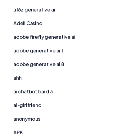
a16z generative ai
Adell Casino
adobe firefly generative ai
adobe generative ai 1
adobe generative ai 8
ahh
ai chatbot bard 3
ai-girlfriend
anonymous
APK