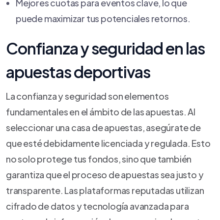
Mejores cuotas para eventos clave, lo que
puede maximizar tus potenciales retornos.
Confianza y seguridad en las
apuestas deportivas
La confianza y seguridad son elementos
fundamentales en el ámbito de las apuestas. Al
seleccionar una casa de apuestas, asegúrate de
que esté debidamente licenciada y regulada. Esto
no solo protege tus fondos, sino que también
garantiza que el proceso de apuestas sea justo y
transparente. Las plataformas reputadas utilizan
cifrado de datos y tecnología avanzada para