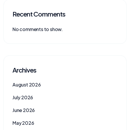
Recent Comments
No comments to show.
Archives
August 2026
July 2026
June 2026
May 2026