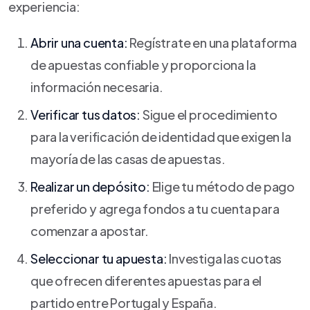
experiencia:
Abrir una cuenta:
Regístrate en una plataforma
de apuestas confiable y proporciona la
información necesaria.
Verificar tus datos:
Sigue el procedimiento
para la verificación de identidad que exigen la
mayoría de las casas de apuestas.
Realizar un depósito:
Elige tu método de pago
preferido y agrega fondos a tu cuenta para
comenzar a apostar.
Seleccionar tu apuesta:
Investiga las cuotas
que ofrecen diferentes apuestas para el
partido entre Portugal y España.