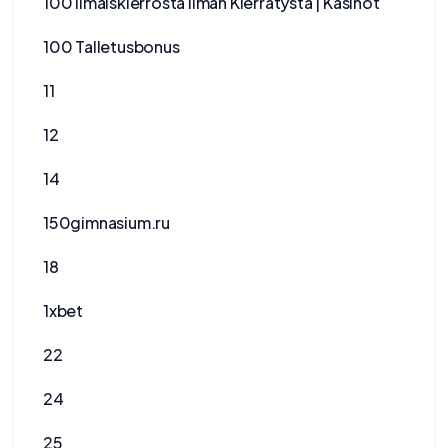
100 Ilmaiskierrosta Ilman Kierrätystä | Kasinot
100 Talletusbonus
11
12
14
150gimnasium.ru
18
1xbet
22
24
25