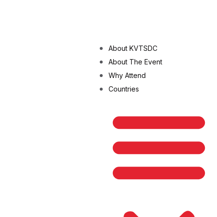
About KVTSDC
About The Event
Why Attend
Countries