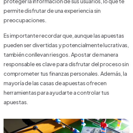
proteger la información de sus usuarios, lo que te
permite disfrutar de una experiencia sin
preocupaciones.
Es importante recordar que, aunque las apuestas
pueden ser divertidas y potencialmente lucrativas,
también conllevan riesgos. Apostar de manera
responsable es clave para disfrutar del proceso sin
comprometer tus finanzas personales. Además, la
mayoría de las casas de apuestas ofrecen
herramientas para ayudarte a controlar tus
apuestas.