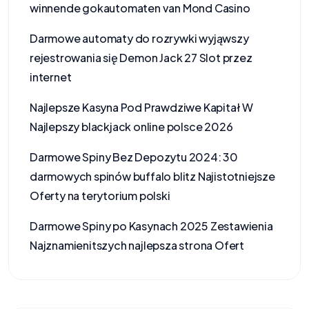
winnende gokautomaten van Mond Casino
Darmowe automaty do rozrywki wyjąwszy
rejestrowania się Demon Jack 27 Slot przez
internet
Najlepsze Kasyna Pod Prawdziwe Kapitał W
Najlepszy blackjack online polsce 2026
Darmowe Spiny Bez Depozytu 2024: 30
darmowych spinów buffalo blitz Najistotniejsze
Oferty na terytorium polski
Darmowe Spiny po Kasynach 2025 Zestawienia
Najznamienitszych najlepsza strona Ofert