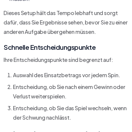
Dieses Setup hält das Tempo lebhaft und sorgt
dafür, dass Sie Ergebnisse sehen, bevor Sie zu einer
anderen Aufgabe übergehen müssen.
Schnelle Entscheidungspunkte
Ihre Entscheidungspunkte sind begrenzt auf:
Auswahl des Einsatzbetrags vor jedem Spin.
Entscheidung, ob Sie nach einem Gewinn oder
Verlust weiterspielen.
Entscheidung, ob Sie das Spiel wechseln, wenn
der Schwung nachlässt.