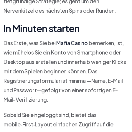
tiefgründige Strategie; es geht um den
Nervenkitzel des nächsten Spins oder Runden.
In Minuten starten
Das Erste, was Sie bei
Mafia Casino
bemerken, ist,
wie mühelos Sie ein Konto von Smartphone oder
Desktop aus erstellen und innerhalb weniger Klicks
mit dem Spielen beginnen können. Das
Registrierungsformular ist minimal—Name, E-Mail
und Passwort—gefolgt von einer sofortigen E-
Mail-Verifizierung.
Sobald Sie eingeloggt sind, bietet das
mobile‑First‑Layout einfachen Zugriff auf die