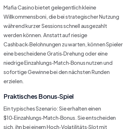
Mafia Casino bietet gelegentlich kleine
Willkommensboni, die bei strategischer Nutzung
während kurzer Sessions schnell ausgezahlt
werden können. Anstatt auf riesige
Cashback‑Belohnungen zu warten, können Spieler
eine bescheidene Gratis‑Drehung oder eine
niedrige Einzahlungs‑Match‑Bonus nutzen und
sofortige Gewinne bei den nächsten Runden
erzielen.
Praktisches Bonus‑Spiel
Ein typisches Szenario: Sie erhalten einen
$10‑Einzahlungs‑Match‑Bonus. Sie entscheiden
sich, ihn bei einem Hoch‑Volatilitäts‑Slot mit