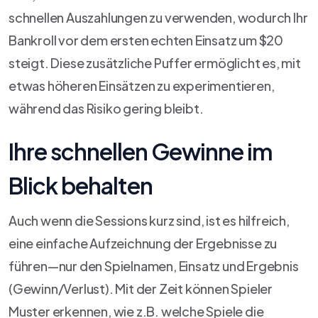
schnellen Auszahlungen zu verwenden, wodurch Ihr
Bankroll vor dem ersten echten Einsatz um $20
steigt. Diese zusätzliche Puffer ermöglicht es, mit
etwas höheren Einsätzen zu experimentieren,
während das Risiko gering bleibt.
Ihre schnellen Gewinne im
Blick behalten
Auch wenn die Sessions kurz sind, ist es hilfreich,
eine einfache Aufzeichnung der Ergebnisse zu
führen—nur den Spielnamen, Einsatz und Ergebnis
(Gewinn/Verlust). Mit der Zeit können Spieler
Muster erkennen, wie z.B. welche Spiele die