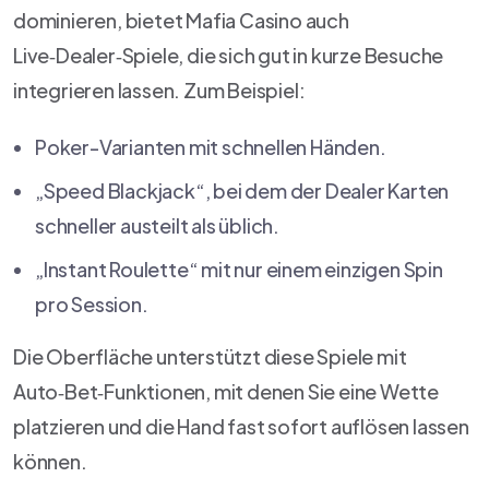
dominieren, bietet Mafia Casino auch
Live‑Dealer‑Spiele, die sich gut in kurze Besuche
integrieren lassen. Zum Beispiel:
Poker-Varianten mit schnellen Händen.
„Speed Blackjack“, bei dem der Dealer Karten
schneller austeilt als üblich.
„Instant Roulette“ mit nur einem einzigen Spin
pro Session.
Die Oberfläche unterstützt diese Spiele mit
Auto‑Bet‑Funktionen, mit denen Sie eine Wette
platzieren und die Hand fast sofort auflösen lassen
können.