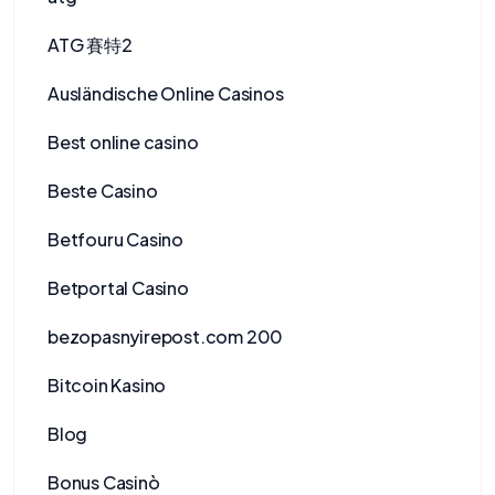
ATG 賽特2
Ausländische Online Casinos
Best online casino
Beste Casino
Betfouru Casino
Betportal Casino
bezopasnyirepost.com 200
Bitcoin Kasino
Blog
Bonus Casinò