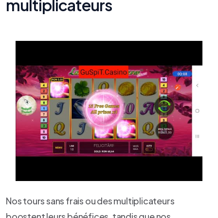
multiplicateurs
Nos tours sans frais ou des multiplicateurs
boostent leurs bénéfices, tandis que nos