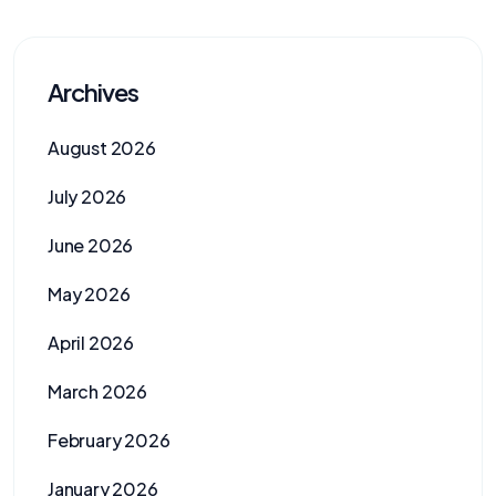
Archives
August 2026
July 2026
June 2026
May 2026
April 2026
March 2026
February 2026
January 2026