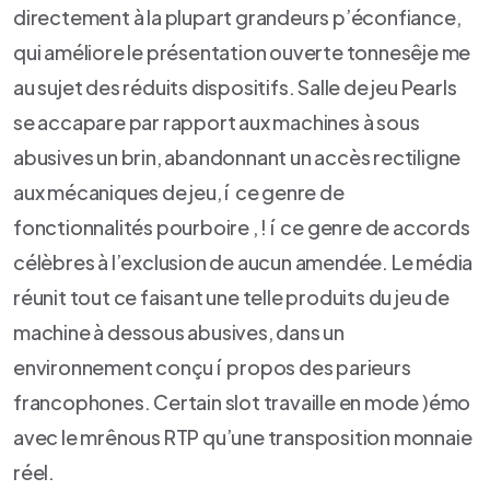
directement à la plupart grandeurs p’éconfiance,
qui améliore le présentation ouverte tonnesêje me
au sujet des réduits dispositifs. Salle de jeu Pearls
se accapare par rapport aux machines à sous
abusives un brin, abandonnant un accès rectiligne
aux mécaniques de jeu, í ce genre de
fonctionnalités pourboire , ! í ce genre de accords
célèbres à l’exclusion de aucun amendée. Le média
réunit tout ce faisant une telle produits du jeu de
machine à dessous abusives, dans un
environnement conçu í propos des parieurs
francophones. Certain slot travaille en mode )émo
avec le mrênous RTP qu’une transposition monnaie
réel.