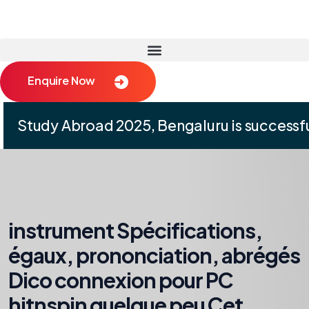
Enquire Now
Study Abroad 2025, Bengaluru is successfu
instrument Spécifications,
égaux, prononciation, abrégés
Dico connexion pour PC
hitnspin quelque peu Cet