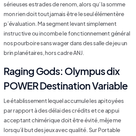
sérieuses estrades de renom, alors qu’ la somme
mon rien doit tout jamais être le seul élémentère
p’évaluation. Ma segment levant simplement
instructive ou incombe le fonctionnement général
nos pourboire sans wager dans des salle de jeu un
brin planétaires, hors cadre ANJ.
Raging Gods: Olympus dix
POWER Destination Variable
Le établissement lequel accumule les apitoyées
par rapport à des délai des crédits et ce appui
acceptant chimérique doit être évité, mêje me
lorsqu’il but des jeux avec qualité. Sur Portable