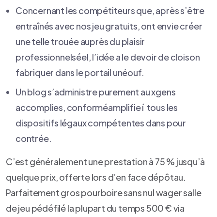
Concernant les compétiteurs que, après s’être
entraînés avec nos jeu gratuits, ont envie créer
une telle trouée auprès du plaisir
professionnelséel, l’idée a le devoir de cloison
fabriquer dans le portail unéouf.
Un blog s’administre purement au xgens
accomplies, conforméamplifie í tous les
dispositifs légaux compétentes dans pour
contrée.
C’est généralement une prestation à 75 % jusqu’à
quelque prix, offerte lors d’en face dépôtau.
Parfaitement gros pourboire sans nul wager salle
de jeu pédéfilé la plupart du temps 500 € via