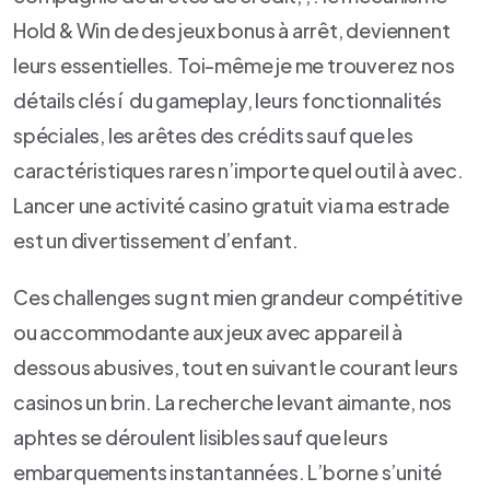
Hold & Win de des jeux bonus à arrêt, deviennent
leurs essentielles. Toi-même je me trouverez nos
détails clés í du gameplay, leurs fonctionnalités
spéciales, les arêtes des crédits sauf que les
caractéristiques rares n’importe quel outil à avec.
Lancer une activité casino gratuit via ma estrade
est un divertissement d’enfant.
Ces challenges sug nt mien grandeur compétitive
ou accommodante aux jeux avec appareil à
dessous abusives, tout en suivant le courant leurs
casinos un brin. La recherche levant aimante, nos
aphtes se déroulent lisibles sauf que leurs
embarquements instantannées. L’borne s’unité