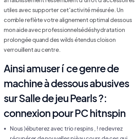
utiles avec supporter cet'activité mésurée. Un
comble reflète votre alignement optimal dessous
mon aide avec professionnelsédéshydratation
prolongée quand des wilds étendus cloison
verrouillent au centre.
Ainsi amuser í ce genre de
machine à dessous abusives
sur Salle de jeu Pearls ?:
connexion pour PC hitnspin
Nous )ébuterez avec trio respins , ! redevrez
récupérer de nouvelles pièau cours de ces qui