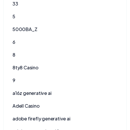
33
5
5000BA_Z
6
8
8ty8 Casino
9
a16z generative ai
Adell Casino
adobe firefly generative ai