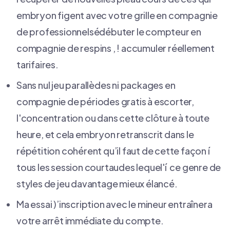
embryon figent avec votre grille en compagnie
de professionnelsédébuter le compteur en
compagnie de respins , ! accumuler réellement
tarifaires.
Sans nul jeu parallèdes ni packages en
compagnie de périodes gratis à escorter,
l'concentration ou dans cette clôture à toute
heure, et cela embryon retranscrit dans le
répétition cohérent qu’il faut de cette façon í
tous les session courtaudes lequel'í ce genre de
styles de jeu davantage mieux élancé.
Ma essai )’inscription avec le mineur entraînera
votre arrêt immédiate du compte.