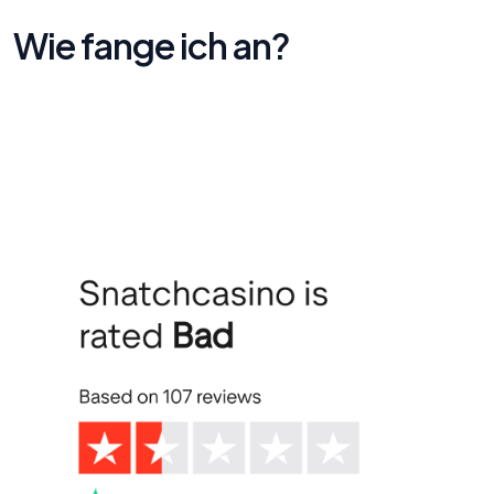
Wie fange ich an?