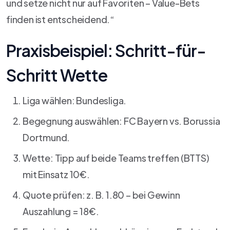
und setze nicht nur auf Favoriten – Value-Bets
finden ist entscheidend.“
Praxisbeispiel: Schritt-für-
Schritt Wette
Liga wählen: Bundesliga.
Begegnung auswählen: FC Bayern vs. Borussia
Dortmund.
Wette: Tipp auf beide Teams treffen (BTTS)
mit Einsatz 10€.
Quote prüfen: z. B. 1.80 – bei Gewinn
Auszahlung = 18€.