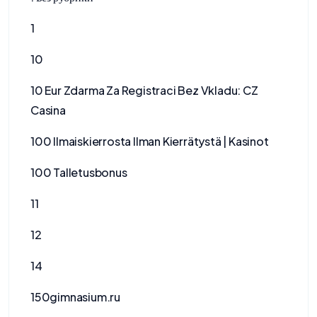
1
10
10 Eur Zdarma Za Registraci Bez Vkladu: CZ
Casina
100 Ilmaiskierrosta Ilman Kierrätystä | Kasinot
100 Talletusbonus
11
12
14
150gimnasium.ru