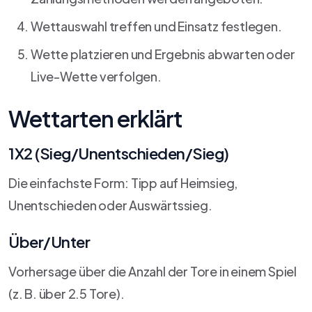
Wettauswahl treffen und Einsatz festlegen.
Wette platzieren und Ergebnis abwarten oder
Live-Wette verfolgen.
Wettarten erklärt
1X2 (Sieg/Unentschieden/Sieg)
Die einfachste Form: Tipp auf Heimsieg,
Unentschieden oder Auswärtssieg.
Über/Unter
Vorhersage über die Anzahl der Tore in einem Spiel
(z. B. über 2.5 Tore).