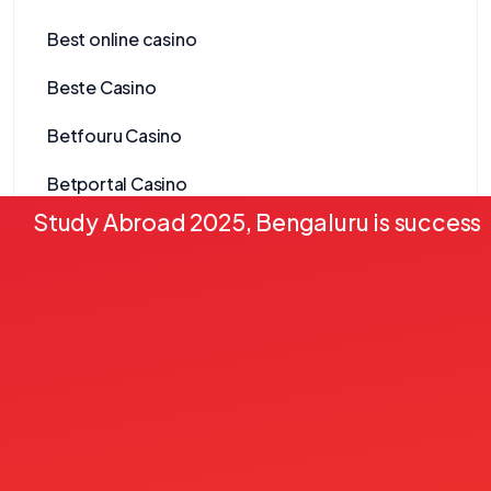
Best online casino
Beste Casino
Betfouru Casino
Betportal Casino
Study Abroad 2025, Bengaluru is successf
bezopasnyirepost.com 200
Bitcoin Kasino
Blog
Bonus Casinò
Bonuskong Casino
Brionis Casino