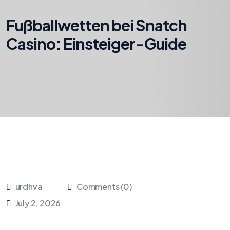
Fußballwetten bei Snatch
Casino: Einsteiger-Guide
urdhva
Comments (0)
July 2, 2026