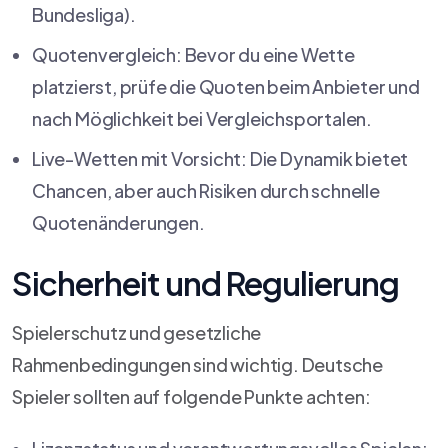
Bundesliga).
Quotenvergleich: Bevor du eine Wette
platzierst, prüfe die Quoten beim Anbieter und
nach Möglichkeit bei Vergleichsportalen.
Live-Wetten mit Vorsicht: Die Dynamik bietet
Chancen, aber auch Risiken durch schnelle
Quotenänderungen.
Sicherheit und Regulierung
Spielerschutz und gesetzliche
Rahmenbedingungen sind wichtig. Deutsche
Spieler sollten auf folgende Punkte achten: