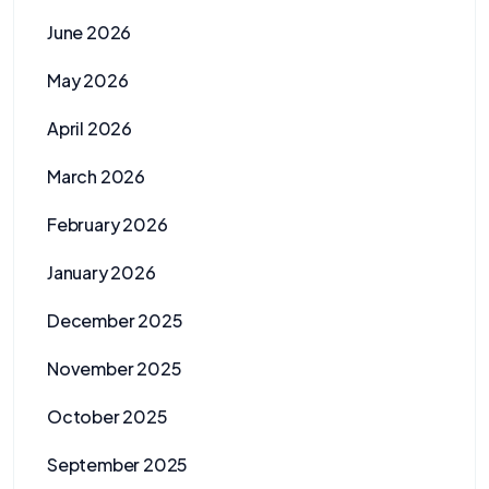
June 2026
May 2026
April 2026
March 2026
February 2026
January 2026
December 2025
November 2025
October 2025
September 2025