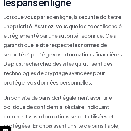
les paris en ligne
Lorsque vous pariez en ligne, la sécurité doit être
une priorité. Assurez-vous que le site est licencié
et réglementé par une autorité reconnue. Cela
garantit que le site respecte les normes de
sécurité et protège vos informations financières.
De plus, recherchez des sites qui utilisent des
technologies de cryptage avancées pour
protéger vos données personnelles.
Un bon site de paris doit également avoir une
politique de confidentialité claire, indiquant
comment vos informations seront utilisées et
protégées. En choisissant un site de paris fiable,