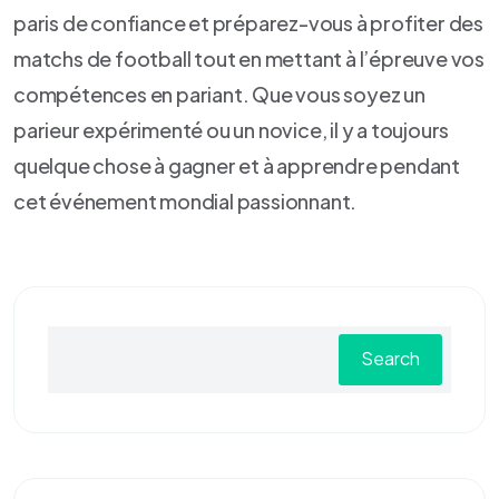
paris de confiance et préparez-vous à profiter des
matchs de football tout en mettant à l’épreuve vos
compétences en pariant. Que vous soyez un
parieur expérimenté ou un novice, il y a toujours
quelque chose à gagner et à apprendre pendant
cet événement mondial passionnant.
Search