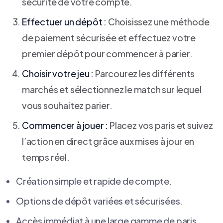
sécurité de votre compte.
Effectuer un dépôt :
Choisissez une méthode
de paiement sécurisée et effectuez votre
premier dépôt pour commencer à parier.
Choisir votre jeu :
Parcourez les différents
marchés et sélectionnez le match sur lequel
vous souhaitez parier.
Commencer à jouer :
Placez vos paris et suivez
l’action en direct grâce aux mises à jour en
temps réel.
Création simple et rapide de compte.
Options de dépôt variées et sécurisées.
Accès immédiat à une large gamme de paris.