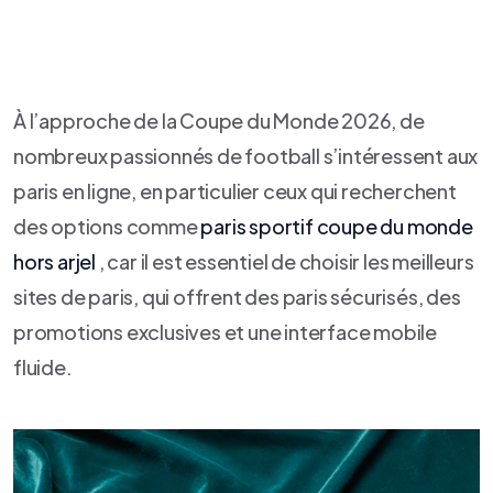
À l’approche de la Coupe du Monde 2026, de
nombreux passionnés de football s’intéressent aux
paris en ligne, en particulier ceux qui recherchent
des options comme
paris sportif coupe du monde
hors arjel
, car il est essentiel de choisir les meilleurs
sites de paris, qui offrent des paris sécurisés, des
promotions exclusives et une interface mobile
fluide.