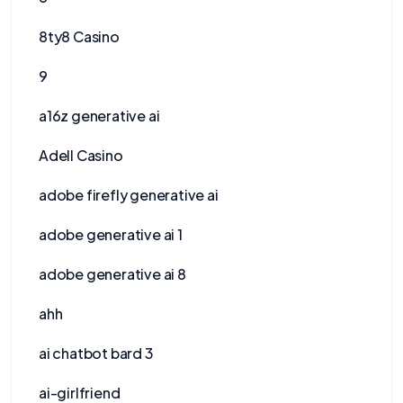
8ty8 Casino
9
a16z generative ai
Adell Casino
adobe firefly generative ai
adobe generative ai 1
adobe generative ai 8
ahh
ai chatbot bard 3
ai-girlfriend