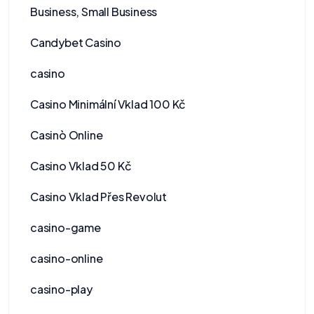
Business, Small Business
Candybet Casino
casino
Casino Minimální Vklad 100 Kč
Casinò Online
Casino Vklad 50 Kč
Casino Vklad Přes Revolut
casino-game
casino-online
casino-play