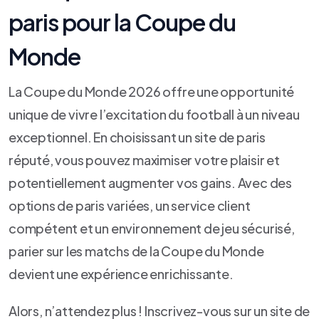
paris pour la Coupe du
Monde
La Coupe du Monde 2026 offre une opportunité
unique de vivre l’excitation du football à un niveau
exceptionnel. En choisissant un site de paris
réputé, vous pouvez maximiser votre plaisir et
potentiellement augmenter vos gains. Avec des
options de paris variées, un service client
compétent et un environnement de jeu sécurisé,
parier sur les matchs de la Coupe du Monde
devient une expérience enrichissante.
Alors, n’attendez plus ! Inscrivez-vous sur un site de