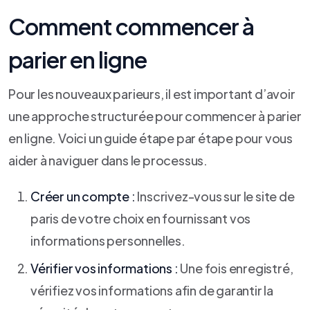
Comment commencer à
parier en ligne
Pour les nouveaux parieurs, il est important d’avoir
une approche structurée pour commencer à parier
en ligne. Voici un guide étape par étape pour vous
aider à naviguer dans le processus.
Créer un compte :
Inscrivez-vous sur le site de
paris de votre choix en fournissant vos
informations personnelles.
Vérifier vos informations :
Une fois enregistré,
vérifiez vos informations afin de garantir la