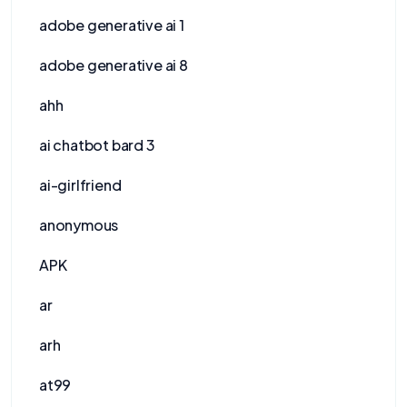
adobe generative ai 1
adobe generative ai 8
ahh
ai chatbot bard 3
ai-girlfriend
anonymous
APK
ar
arh
at99