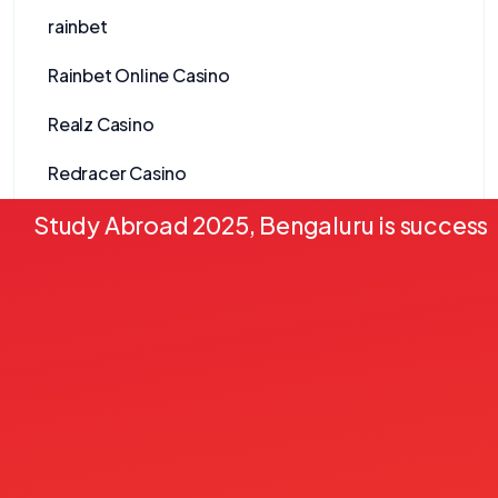
rainbet
Rainbet Online Casino
Realz Casino
Redracer Casino
Study Abroad 2025, Bengaluru is successf
Reelson Casino
Revolut Nettikasinot
Ringospin Casino
Rockstar Casino
Roulo Casino
rsg