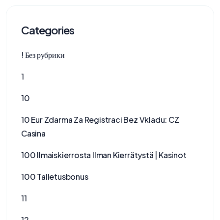
Categories
! Без рубрики
1
10
10 Eur Zdarma Za Registraci Bez Vkladu: CZ
Casina
100 Ilmaiskierrosta Ilman Kierrätystä | Kasinot
100 Talletusbonus
11
12