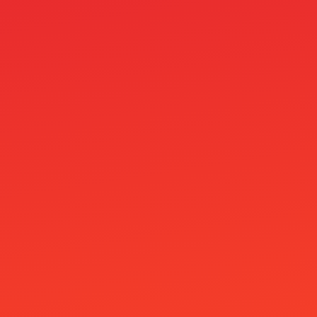
seo_linkk_order
Shelbywin Casino
Siru Kasinot
Skrill M-platba v casinu: Zákaz a TOP 3
alternativy
Slimking Casino
Slotosport Casino
Speicasino
Spiele
Spinboss Casino
Spinita Casino