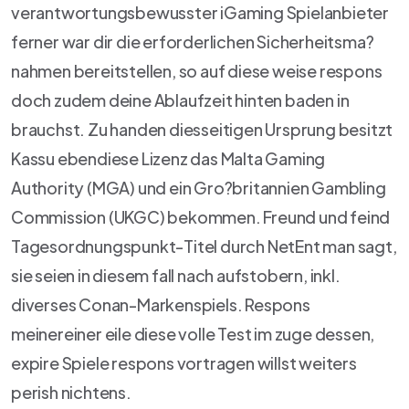
verantwortungsbewusster iGaming Spielanbieter
ferner war dir die erforderlichen Sicherheitsma?
nahmen bereitstellen, so auf diese weise respons
doch zudem deine Ablaufzeit hinten baden in
brauchst. Zu handen diesseitigen Ursprung besitzt
Kassu ebendiese Lizenz das Malta Gaming
Authority (MGA) und ein Gro?britannien Gambling
Commission (UKGC) bekommen. Freund und feind
Tagesordnungspunkt-Titel durch NetEnt man sagt,
sie seien in diesem fall nach aufstobern, inkl.
diverses Conan-Markenspiels. Respons
meinereiner eile diese volle Test im zuge dessen,
expire Spiele respons vortragen willst weiters
perish nichtens.