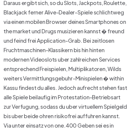
Daraus ergibt sich, so du Slots, Jackpots, Roulette,
Blackjack ferner Alive-Dealer-Spiele schlichtweg
via einen mobilen Browser deines Smartphones on
the market und Drugs musizieren kannst � freund
und feind frei Application-Grab. Bei zeitlosen
Fruchtmaschinen-Klassikern bis hin hinten
modernen Videoslots uber zahlreichen Services
entsprechend Freispielen, Multiplikatoren, Wilds
weiters Vermittlungsgebuhr-Minispielen � within
Kassu findest du alles. Jedoch aufrecht stehen fast
alle Spiele beilaufig im Protestation-Betriebsart
zur Verfugung, sodass du uber virtuellem Spielgeld
bis uber beide ohren risikofrei auffuhren kannst.
Via unter einsatz von one.400 Geben sei es in