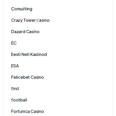
Consulting
Crazy Tower Сasino
Dazard Casino
EC
Eesti Neti Kasiinod
ESA
Felicebet Casino
first
football
Fortunica Casino