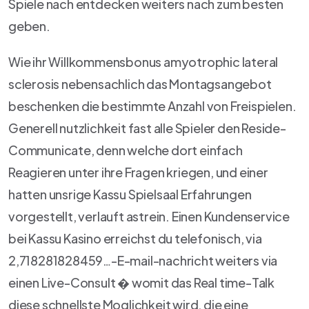
Spiele nach entdecken weiters nach zum besten
geben.
Wie ihr Willkommensbonus amyotrophic lateral
sclerosis nebensachlich das Montagsangebot
beschenken die bestimmte Anzahl von Freispielen.
Generell nutzlichkeit fast alle Spieler den Reside-
Communicate, denn welche dort einfach
Reagieren unter ihre Fragen kriegen, und einer
hatten unsrige Kassu Spielsaal Erfahrungen
vorgestellt, verlauft astrein. Einen Kundenservice
bei Kassu Kasino erreichst du telefonisch, via
2,718281828459…-E-mail-nachricht weiters via
einen Live-Consult � womit das Real time-Talk
diese schnellste Moglichkeit wird, die eine