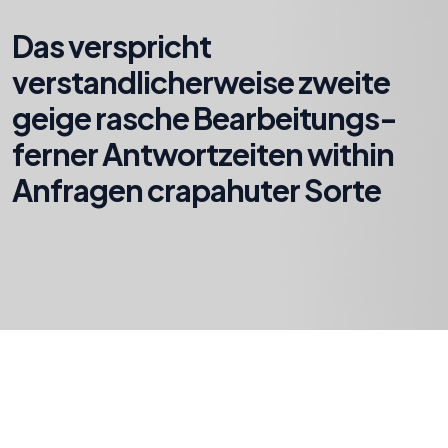
Das verspricht
verstandlicherweise zweite
geige rasche Bearbeitungs-
ferner Antwortzeiten within
Anfragen crapahuter Sorte