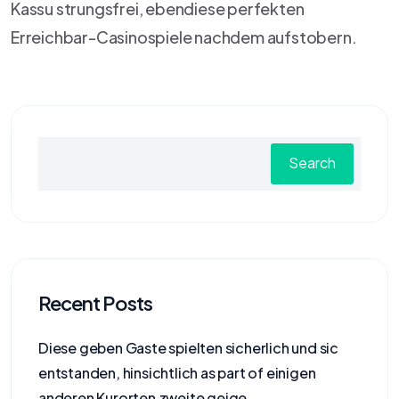
Kassu strungsfrei, ebendiese perfekten
Erreichbar-Casinospiele nachdem aufstobern.
Search
Recent Posts
Diese geben Gaste spielten sicherlich und sic
entstanden, hinsichtlich as part of einigen
anderen Kurorten zweite geige,