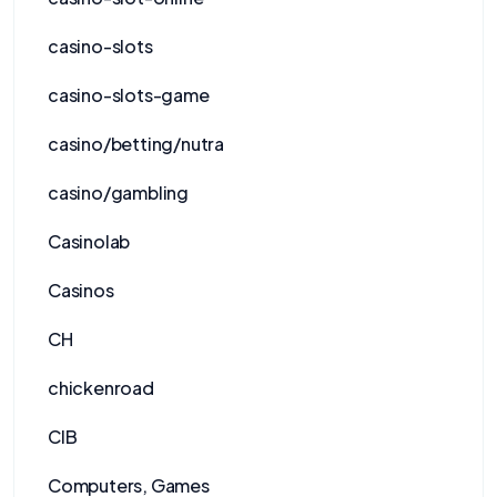
casino-slots
casino-slots-game
casino/betting/nutra
casino/gambling
Casinolab
Casinos
CH
chickenroad
CIB
Computers, Games