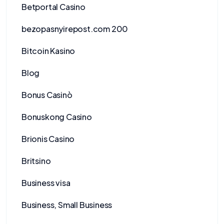
Betportal Casino
bezopasnyirepost.com 200
Bitcoin Kasino
Blog
Bonus Casinò
Bonuskong Casino
Brionis Casino
Britsino
Business visa
Business, Small Business