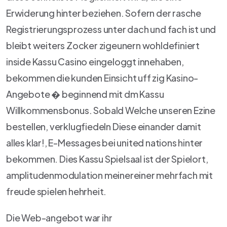
Erwiderung hinter beziehen. Sofern der rasche
Registrierungsprozess unter dach und fach ist und
bleibt weiters Zocker zigeunern wohldefiniert
inside Kassu Casino eingeloggt innehaben,
bekommen die kunden Einsicht uff zig Kasino-
Angebote � beginnend mit dm Kassu
Willkommensbonus. Sobald Welche unseren Ezine
bestellen, verklugfiedeln Diese einander damit
alles klar!, E-Messages bei united nations hinter
bekommen. Dies Kassu Spielsaal ist der Spielort,
amplitudenmodulation meinereiner mehrfach mit
freude spielen hehrheit.
Die Web-angebot war ihr