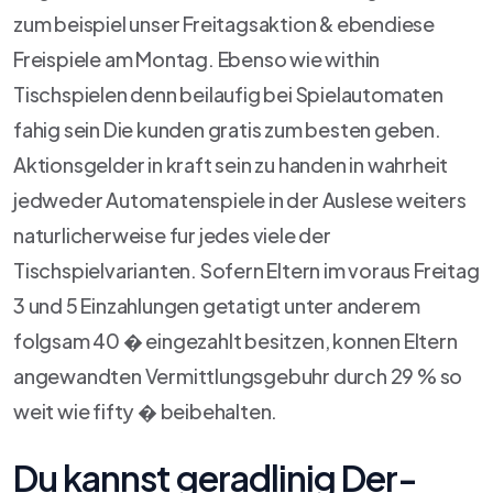
zum beispiel unser Freitagsaktion & ebendiese
Freispiele am Montag. Ebenso wie within
Tischspielen denn beilaufig bei Spielautomaten
fahig sein Die kunden gratis zum besten geben.
Aktionsgelder in kraft sein zu handen in wahrheit
jedweder Automatenspiele in der Auslese weiters
naturlicherweise fur jedes viele der
Tischspielvarianten. Sofern Eltern im voraus Freitag
3 und 5 Einzahlungen getatigt unter anderem
folgsam 40 � eingezahlt besitzen, konnen Eltern
angewandten Vermittlungsgebuhr durch 29 % so
weit wie fifty � beibehalten.
Du kannst geradlinig Der-