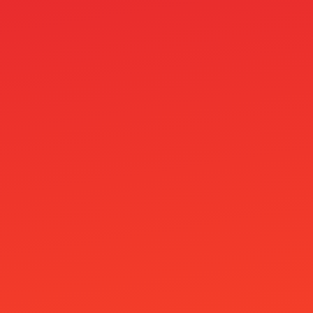
Google Pay Casino
Google Pay Kasinot
Hahaspin Casino
IGAMING
Immigration
JetSetSpins Casino
JSlotz Casino
Kajot Casino 120 Kč
Kasino Ilman Rekisteröitymistä
Kasinot Netissä