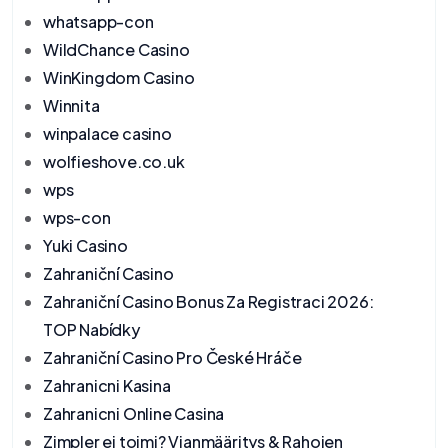
whatsapp-con
WildChance Casino
WinKingdom Casino
Winnita
winpalace casino
wolfieshove.co.uk
wps
wps-con
Yuki Casino
Zahraniční Casino
Zahraniční Casino Bonus Za Registraci 2026:
TOP Nabídky
Zahraniční Casino Pro České Hráče
Zahranicni Kasina
Zahranicni Online Casina
Zimpler ei toimi? Vianmääritys & Rahojen