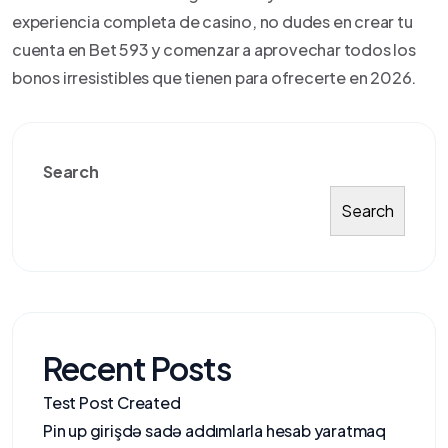
experiencia completa de casino, no dudes en crear tu
cuenta en Bet 593 y comenzar a aprovechar todos los
bonos irresistibles que tienen para ofrecerte en 2026.
Search
Search
Recent Posts
Test Post Created
Pin up girişdə sadə addımlarla hesab yaratmaq