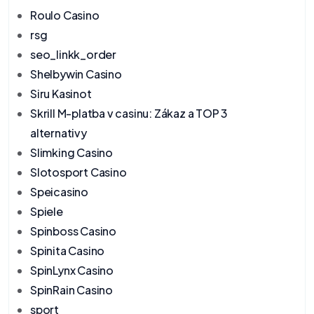
Roulo Casino
rsg
seo_linkk_order
Shelbywin Casino
Siru Kasinot
Skrill M-platba v casinu: Zákaz a TOP 3
alternativy
Slimking Casino
Slotosport Casino
Speicasino
Spiele
Spinboss Casino
Spinita Casino
SpinLynx Casino
SpinRain Casino
sport