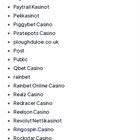
Paytrail Kasinot
Pelikasinot
Piggybet Casino
Piratepots Casino
ploughduloe.co.uk
Post
Public
Qbet Casino
rainbet
Rainbet Online Casino
Realz Casino
Redracer Casino
Reelson Casino
Revolut Nettikasinot
Ringospin Casino
Rockstar Casino