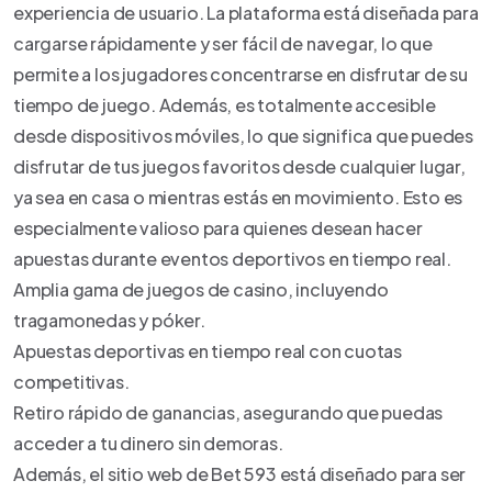
experiencia de usuario. La plataforma está diseñada para
cargarse rápidamente y ser fácil de navegar, lo que
permite a los jugadores concentrarse en disfrutar de su
tiempo de juego. Además, es totalmente accesible
desde dispositivos móviles, lo que significa que puedes
disfrutar de tus juegos favoritos desde cualquier lugar,
ya sea en casa o mientras estás en movimiento. Esto es
especialmente valioso para quienes desean hacer
apuestas durante eventos deportivos en tiempo real.
Amplia gama de juegos de casino, incluyendo
tragamonedas y póker.
Apuestas deportivas en tiempo real con cuotas
competitivas.
Retiro rápido de ganancias, asegurando que puedas
acceder a tu dinero sin demoras.
Además, el sitio web de Bet 593 está diseñado para ser