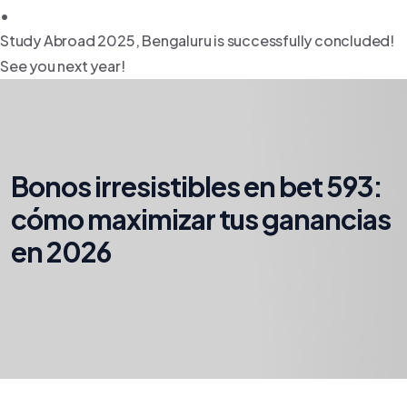
•
Study Abroad 2025, Bengaluru is successfully concluded!
See you next year!
Bonos irresistibles en bet 593:
cómo maximizar tus ganancias
en 2026