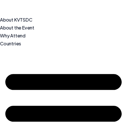
About KVTSDC
About the Event
Why Attend
Countries