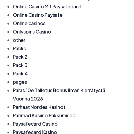
Online Casino Mit Paysafecard
Online Casino Paysafe
Online casinos
Onlyspins Casino
other
Pablic
Pack 2
Pack 3
Pack 4
pages
Paras 10e Talletus Bonus Ilman Kierrätystä
Vuonna 2026
Parhaat Nordea Kasinot
Parimad Kasiino Pakkumised
Paysafecard Casino
Paysafecard Kasino