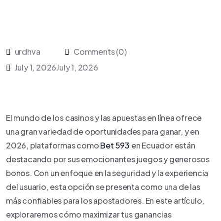
urdhva
Comments (0)
July 1, 2026
July 1, 2026
El mundo de los casinos y las apuestas en línea ofrece
una gran variedad de oportunidades para ganar, y en
2026, plataformas como
Bet 593
en Ecuador están
destacando por sus emocionantes juegos y generosos
bonos. Con un enfoque en la seguridad y la experiencia
del usuario, esta opción se presenta como una de las
más confiables para los apostadores. En este artículo,
exploraremos cómo maximizar tus ganancias