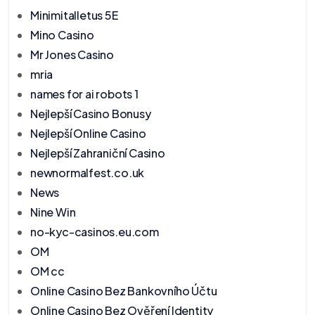
Minimitalletus 5E
Mino Casino
Mr Jones Casino
mria
names for ai robots 1
Nejlepší Casino Bonusy
Nejlepší Online Casino
Nejlepší Zahraniční Casino
newnormalfest.co.uk
News
Nine Win
no-kyc-casinos.eu.com
OM
OM cc
Online Casino Bez Bankovního Účtu
Online Casino Bez Ověření Identity