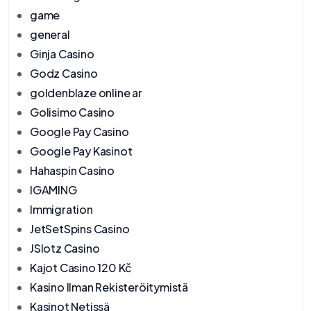
game
general
Ginja Casino
Godz Casino
goldenblaze online ar
Golisimo Casino
Google Pay Casino
Google Pay Kasinot
Hahaspin Casino
IGAMING
Immigration
JetSetSpins Casino
JSlotz Casino
Kajot Casino 120 Kč
Kasino Ilman Rekisteröitymistä
Kasinot Netissä