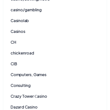
casino/gambling
Casinolab
Casinos
CH
chickenroad
CIB
Computers, Games
Consulting
Crazy Tower Сasino
Dazard Casino