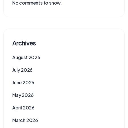
No comments to show.
Archives
August 2026
July 2026
June 2026
May 2026
April 2026
March 2026