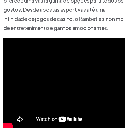
oferece uma vasta gama de opções para todos os
gostos. Desde apostas esportivas até uma
infinidade de jogos de casino, o Rainbet é sinônimo
de entretenimento e ganhos emocionantes.