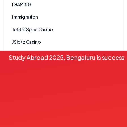
IGAMING
Immigration
JetSetSpins Casino
JSlotz Casino
Kajot Casino 120 Kč
Study Abroad 2025, Bengaluru is successf
Kasino Ilman Rekisteröitymistä
Kasinot Netissä
Kasyno Z Paysafecard
Keyzino Casino
Kierrätysvapaat Ilmaiskierrokset 10e – Parhaat
2026