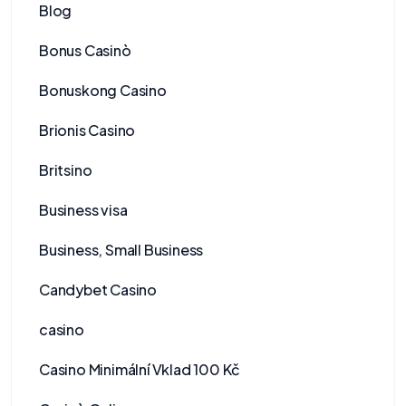
Blog
Bonus Casinò
Bonuskong Casino
Brionis Casino
Britsino
Business visa
Business, Small Business
Candybet Casino
casino
Casino Minimální Vklad 100 Kč