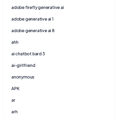
adobe firefly generative ai
adobe generative ai 1
adobe generative ai 8
ahh
ai chatbot bard 3
ai-girlfriend
anonymous
APK
ar
arh