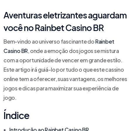
Aventuras eletrizantes aguardam
você no Rainbet Casino BR
Bem-vindo ao universo fascinante do
Rainbet
Casino BR
, onde a emoção dos jogos se mistura
com a oportunidade de vencer em grande estilo.
Este artigo irá guiá-lo por tudo o que este cassino
online tem a oferecer, suas vantagens, os melhores
jogos e dicas para maximizar sua experiência de
jogo.
Índice
Introdução ao Rainbet Casino BR