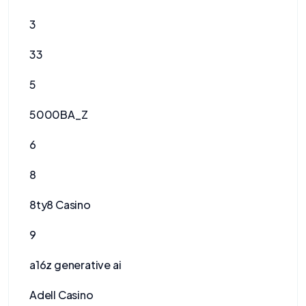
3
33
5
5000BA_Z
6
8
8ty8 Casino
9
a16z generative ai
Adell Casino