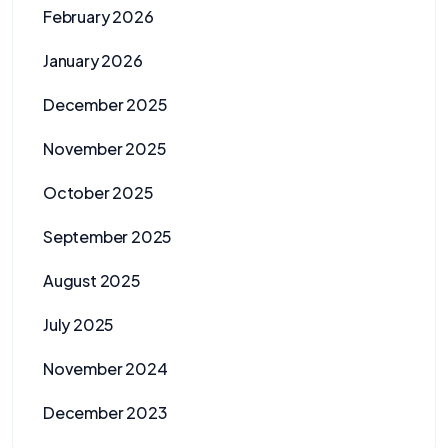
February 2026
January 2026
December 2025
November 2025
October 2025
September 2025
August 2025
July 2025
November 2024
December 2023