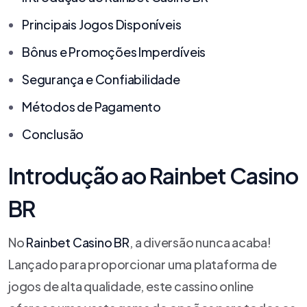
Principais Jogos Disponíveis
Bônus e Promoções Imperdíveis
Segurança e Confiabilidade
Métodos de Pagamento
Conclusão
Introdução ao Rainbet Casino
BR
No
Rainbet Casino BR
, a diversão nunca acaba!
Lançado para proporcionar uma plataforma de
jogos de alta qualidade, este cassino online