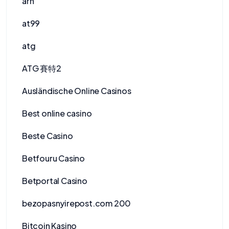
arh
at99
atg
ATG 賽特2
Ausländische Online Casinos
Best online casino
Beste Casino
Betfouru Casino
Betportal Casino
bezopasnyirepost.com 200
Bitcoin Kasino