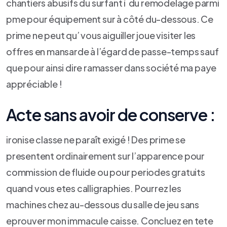
chantiers abusifs du surfant í du remodelage parmi
pme pour équipement sur à côté du-dessous. Ce
prime ne peut qu’ vous aiguiller joue visiter les
offres en mansarde à l’égard de passe-temps sauf
que pour ainsi dire ramasser dans société ma paye
appréciable !
Acte sans avoir de conserve :
ironise classe ne paraît exigé ! Des prime se
presentent ordinairement sur l’apparence pour
commission de fluide ou pour periodes gratuits
quand vous etes calligraphies. Pourrez les
machines chez au-dessous du salle de jeu sans
eprouver mon immacule caisse. Concluez en tete