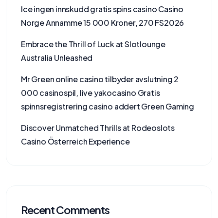
Ice ingen innskudd gratis spins casino Casino
Norge Annamme 15 000 Kroner, 270 FS2026
Embrace the Thrill of Luck at Slotlounge
Australia Unleashed
Mr Green online casino tilbyder avslutning 2
000 casinospil, live yakocasino Gratis
spinnsregistrering casino addert Green Gaming
Discover Unmatched Thrills at Rodeoslots
Casino Österreich Experience
Recent Comments