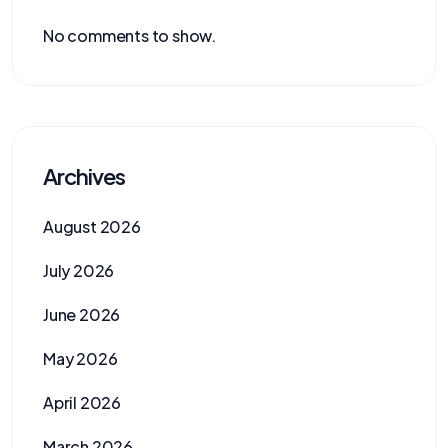
No comments to show.
Archives
August 2026
July 2026
June 2026
May 2026
April 2026
March 2026