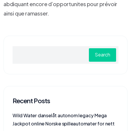
abdiquant encore d’opportunites pour prévoir
ainsi que ramasser.
Search
Recent Posts
Wild Water danselåt autonom legacy Mega
Jackpot online Norske spilleautomater for nett