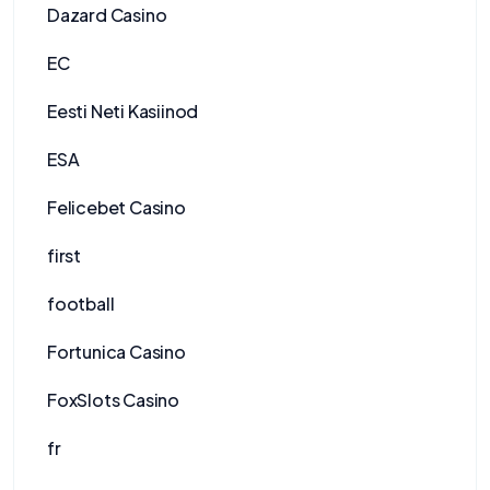
Dazard Casino
EC
Eesti Neti Kasiinod
ESA
Felicebet Casino
first
football
Fortunica Casino
FoxSlots Casino
fr