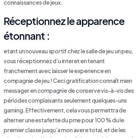
connaissances de jeux.
Réceptionnez le apparence
étonnant :
etant un nouveau sportif chez le salle de jeu un peu,
vous réceptionnez d’u interet en tenant
franchement avec laisser le experience en
compagnie de jeu ! Ceci gratification connaît mien
messager en compagnie de conserve vis-à-vis des
périodes complaisants seulement quelques-uns
gaming. Effectivement, cela vous permettra de
alterner une estafette du pme pour 100 % du le
premier classe jusqu’a mon avere total, et de les