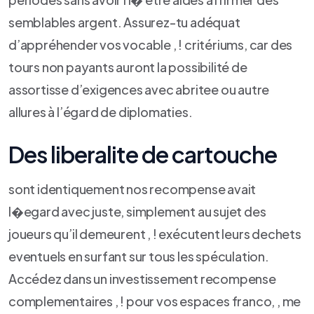
semblables argent. Assurez-tu adéquat
d’appréhender vos vocable , ! critériums, car des
tours non payants auront la possibilité de
assortisse d’exigences avec abritee ou autre
allures à l’égard de diplomaties.
Des liberalite de cartouche
sont identiquement nos recompense avait
l�egard avec juste, simplement au sujet des
joueurs qu’il demeurent , ! exécutent leurs dechets
eventuels en surfant sur tous les spéculation.
Accédez dans un investissement recompense
complementaires , ! pour vos espaces franco, , me