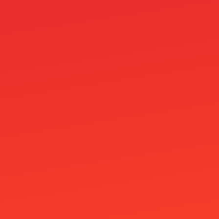
Stealthbet Casino
Student
Supabet
Superbet
surfersskin.eu
t.mepokerDompromik2026 1500
Talletusbonus Ilman Kierrätystä
telegram
telegram-con
Tesor Casino