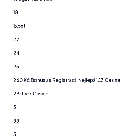
18
1xbet
22
24
25
260 Kč Bonus za Registraci: Nejlepší CZ Casina
29black Casino
3
33
5