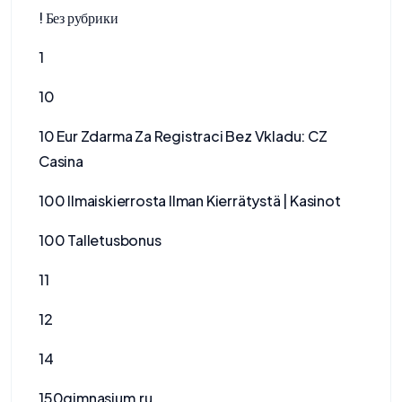
! Без рубрики
1
10
10 Eur Zdarma Za Registraci Bez Vkladu: CZ
Casina
100 Ilmaiskierrosta Ilman Kierrätystä | Kasinot
100 Talletusbonus
11
12
14
150gimnasium.ru