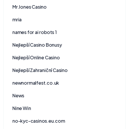
Mr Jones Casino
mria
names for ai robots 1
Nejlepší Casino Bonusy
Nejlepší Online Casino
Nejlepší Zahraniční Casino
newnormalfest.co.uk
News
Nine Win
no-kyc-casinos.eu.com