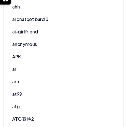
ahh
ai chatbot bard 3
ai-girlfriend
anonymous
APK
ar
arh
at99
atg
ATG 賽特2