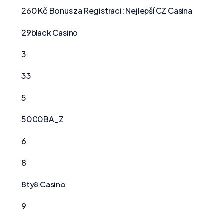
260 Kč Bonus za Registraci: Nejlepší CZ Casina
29black Casino
3
33
5
5000BA_Z
6
8
8ty8 Casino
9