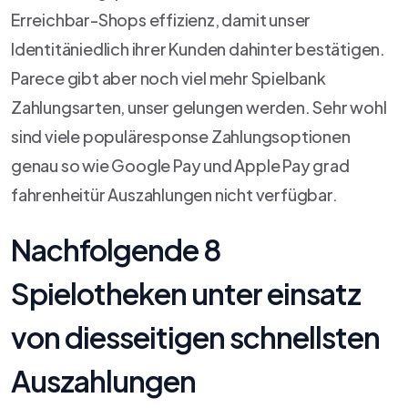
Erreichbar-Shops effizienz, damit unser
Identitäniedlich ihrer Kunden dahinter bestätigen.
Parece gibt aber noch viel mehr Spielbank
Zahlungsarten, unser gelungen werden. Sehr wohl
sind viele populäresponse Zahlungsoptionen
genau so wie Google Pay und Apple Pay grad
fahrenheitür Auszahlungen nicht verfügbar.
Nachfolgende 8
Spielotheken unter einsatz
von diesseitigen schnellsten
Auszahlungen