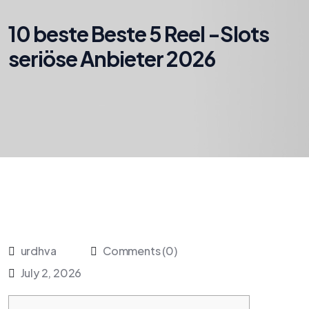
10 beste Beste 5 Reel -Slots
seriöse Anbieter 2026
urdhva
Comments (0)
July 2, 2026