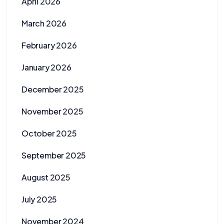
April 2026
March 2026
February 2026
January 2026
December 2025
November 2025
October 2025
September 2025
August 2025
July 2025
November 2024