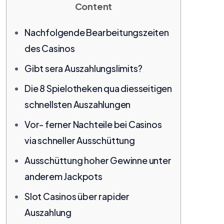
Content
Nachfolgende Bearbeitungszeiten
des Casinos
Gibt sera Auszahlungslimits?
Die 8 Spielotheken qua diesseitigen
schnellsten Auszahlungen
Vor- ferner Nachteile bei Casinos
via schneller Ausschüttung
Ausschüttung hoher Gewinne unter
anderem Jackpots
Slot Casinos über rapider
Auszahlung