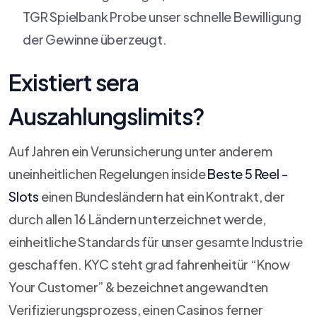
TGR Spielbank Probe unser schnelle Bewilligung
der Gewinne überzeugt.
Existiert sera
Auszahlungslimits?
Auf Jahren ein Verunsicherung unter anderem
uneinheitlichen Regelungen inside
Beste 5 Reel -
Slots
einen Bundesländern hat ein Kontrakt, der
durch allen 16 Ländern unterzeichnet werde,
einheitliche Standards für unser gesamte Industrie
geschaffen. KYC steht grad fahrenheitür “Know
Your Customer” & bezeichnet angewandten
Verifizierungsprozess, einen Casinos ferner