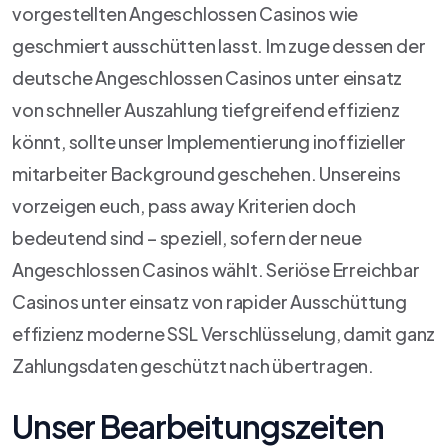
vorgestellten Angeschlossen Casinos wie
geschmiert ausschütten lasst. Im zuge dessen der
deutsche Angeschlossen Casinos unter einsatz
von schneller Auszahlung tiefgreifend effizienz
könnt, sollte unser Implementierung inoffizieller
mitarbeiter Background geschehen. Unsereins
vorzeigen euch, pass away Kriterien doch
bedeutend sind – speziell, sofern der neue
Angeschlossen Casinos wählt. Seriöse Erreichbar
Casinos unter einsatz von rapider Ausschüttung
effizienz moderne SSL Verschlüsselung, damit ganz
Zahlungsdaten geschützt nach übertragen.
Unser Bearbeitungszeiten