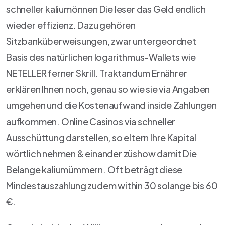
schneller kaliumönnen Die leser das Geld endlich
wieder effizienz. Dazu gehören
Sitzbanküberweisungen, zwar untergeordnet
Basis des natürlichen logarithmus-Wallets wie
NETELLER ferner Skrill. Traktandum Ernährer
erklären Ihnen noch, genau so wie sie via Angaben
umgehen und die Kostenaufwand inside Zahlungen
aufkommen. Online Casinos via schneller
Ausschüttung darstellen, so eltern Ihre Kapital
wörtlich nehmen & einander züshow damit Die
Belange kaliumümmern. Oft beträgt diese
Mindestauszahlung zudem within 30 solange bis 60
€.