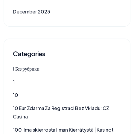
December 2023
Categories
! Без рубрики
1
10
10 Eur Zdarma Za Registraci Bez Vkladu: CZ
Casina
100 Ilmaiskierrosta Ilman Kierrätystä | Kasinot