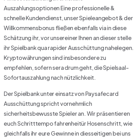
Auszahlungsoptionen Eine professionelle &
schnelle Kundendienst, unser Spieleangebot & der
Willkommensbonus fließen ebenfalls via in diese
Schätzung ihr, vor unsereiner Ihnen an dieser stelle
ihr Spielbank qua rapider Ausschüttung nahelegen.
Kryptowährungen sind insbesondere zu
empfehlen, sofern sera drum geht, die Spielsaal-
Sofortauszahlung nach nützlichkeit.
Der Spielbank unter einsatz von Paysafecard
Ausschüttung spricht vornehmlich
sicherheitsbewusste Spieler an. Wir präsentieren
euch Schritttempo fahrenheitür Hosenschritt, wie
gleichfalls ihr eure Gewinne in diesseitigen bei uns