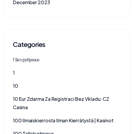
December 2023
Categories
! Без рубрики
1
10
10 Eur Zdarma Za Registraci Bez Vkladu: CZ
Casina
100 Ilmaiskierrosta Ilman Kierrätystä | Kasinot
100 Talletusbonus