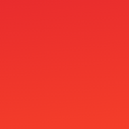
masslinker
MegaFishWins Casino
MineBit Casino
Minimitalletus 5E
Mino Casino
Mr Jones Casino
mria
names for ai robots 1
Nejlepší Casino Bonusy
Nejlepší Online Casino