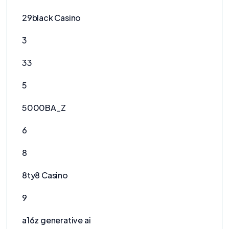
29black Casino
3
33
5
5000BA_Z
6
8
8ty8 Casino
9
a16z generative ai