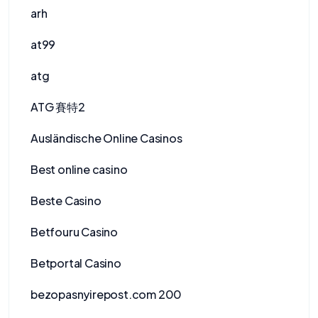
arh
at99
atg
ATG 賽特2
Ausländische Online Casinos
Best online casino
Beste Casino
Betfouru Casino
Betportal Casino
bezopasnyirepost.com 200