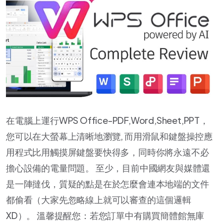
在電腦上運行WPS Office-PDF,Word,Sheet,PPT，
您可以在大螢幕上清晰地瀏覽, 而用滑鼠和鍵盤操控應
用程式比用觸摸屏鍵盤要快得多，同時你將永遠不必
擔心設備的電量問題。 至少，目前中國網友與媒體還
是一陣撻伐，質疑的點是在於怎麼會連本地端的文件
都偷看（大家先忽略線上就可以審查的這個邏輯
XD）。 溫馨提醒您：若您訂單中有購買簡體館無庫