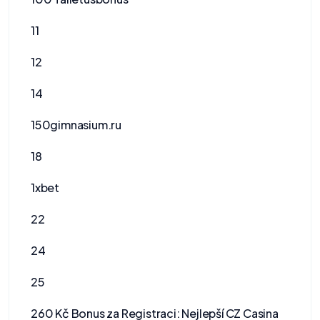
11
12
14
150gimnasium.ru
18
1xbet
22
24
25
260 Kč Bonus za Registraci: Nejlepší CZ Casina