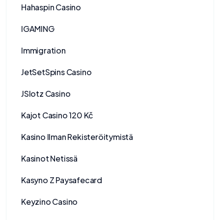
Hahaspin Casino
IGAMING
Immigration
JetSetSpins Casino
JSlotz Casino
Kajot Casino 120 Kč
Kasino Ilman Rekisteröitymistä
Kasinot Netissä
Kasyno Z Paysafecard
Keyzino Casino