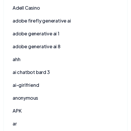
Adell Casino
adobe firefly generative ai
adobe generative ai 1
adobe generative ai 8
ahh
ai chatbot bard 3
ai-girlfriend
anonymous
APK
ar