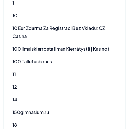
1
10
10 Eur Zdarma Za Registraci Bez Vkladu: CZ
Casina
100 Ilmaiskierrosta Ilman Kierrätystä | Kasinot
100 Talletusbonus
11
12
14
150gimnasium.ru
18