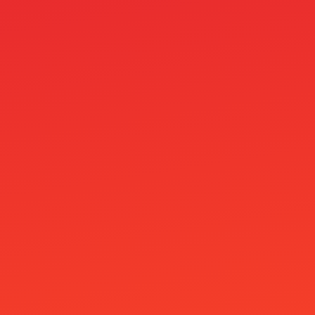
OM
OM cc
Online Casino Bez Bankovního Účtu
Online Casino Bez Ověření Identity
Online Casino Mit Paysafecard
Online Casino Paysafe
Online casinos
Onlyspins Casino
other
Pablic
Pack 2