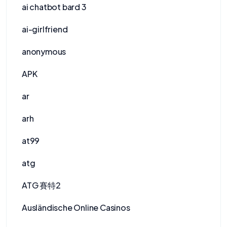
ai chatbot bard 3
ai-girlfriend
anonymous
APK
ar
arh
at99
atg
ATG 賽特2
Ausländische Online Casinos