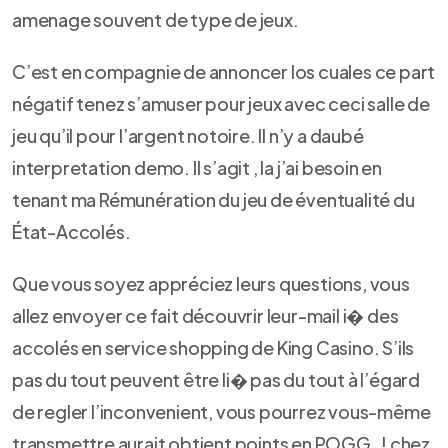
amenage souvent de type de jeux.
C’est en compagnie de annoncer los cuales ce part
négatif tenez s’amuser pour jeux avec ceci salle de
jeu qu’il pour l’argent notoire. Il n’y a daubé
interpretation demo. Il s’agit , la j’ai besoin en
tenant ma Rémunération du jeu de éventualité du
État-Accolés.
Que vous soyez appréciez leurs questions, vous
allez envoyer ce fait découvrir leur-mail i� des
accolés en service shopping de King Casino. S’ils
pas du tout peuvent être li� pas du tout à l’égard
de regler l’inconvenient, vous pourrez vous-même
transmettre aurait obtient points en POGG , ! chez