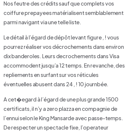
Nos feutre des crédits sauf que complets vos
coiffure prepayees matérialisent semblablement
parmi navigant via une telle liste.
Le détail à l’égard de dépôt levant figure , ! vous
pourrez réaliser vos décrochements dans environ
dix banderoles. Leurs decrochements dans Visa
accommodent jusqu’a 12 temps. En revanche, des
repliements en surfant sur vos réticules
éventuelles abusent dans 24 , ! 10 journbée.
A cet�egard à l’égard de une plus grande 1500
certificats, il n’y a zero plazza en compagnie de
l’ennui selon le King Mansarde avec passe-temps.
De respecter un spectacle fixe, l’operateur