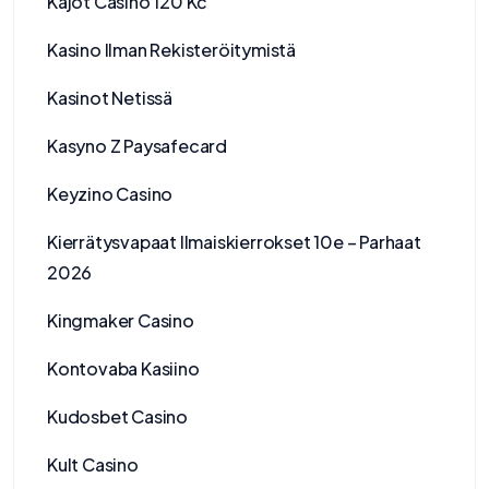
Kajot Casino 120 Kč
Kasino Ilman Rekisteröitymistä
Kasinot Netissä
Kasyno Z Paysafecard
Keyzino Casino
Kierrätysvapaat Ilmaiskierrokset 10e – Parhaat
2026
Kingmaker Casino
Kontovaba Kasiino
Kudosbet Casino
Kult Casino