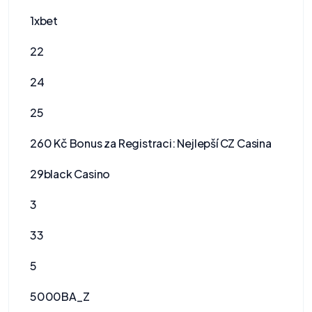
1xbet
22
24
25
260 Kč Bonus za Registraci: Nejlepší CZ Casina
29black Casino
3
33
5
5000BA_Z