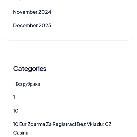
November 2024
December 2023
Categories
! Без рубрики
1
10
10 Eur Zdarma Za Registraci Bez Vkladu: CZ
Casina