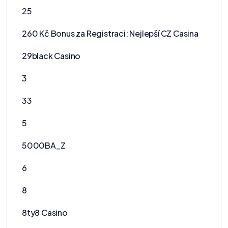
25
260 Kč Bonus za Registraci: Nejlepší CZ Casina
29black Casino
3
33
5
5000BA_Z
6
8
8ty8 Casino