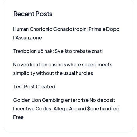
Recent Posts
Human Chorionic Gonadotropin: Prima e Dopo
l’Assunzione
Trenbolon učinak: Sve što trebate znati
No verification casinos where speed meets
simplicity without the usual hurdles
Test Post Created
Golden Lion Gambling enterprise No deposit
Incentive Codes: Allege Around $one hundred
Free