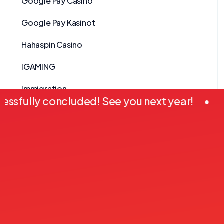
Google Pay Casino
Google Pay Kasinot
Hahaspin Casino
IGAMING
Immigration
lly concluded! See you next year!
•
Study
JetSetSpins Casino
JSlotz Casino
Kajot Casino 120 Kč
Kasino Ilman Rekisteröitymistä
Kasinot Netissä
Kasyno Z Paysafecard