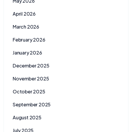
May 2026
April 2026
March 2026
February 2026
January 2026
December 2025
November 2025
October 2025
September 2025
August 2025
July 2025