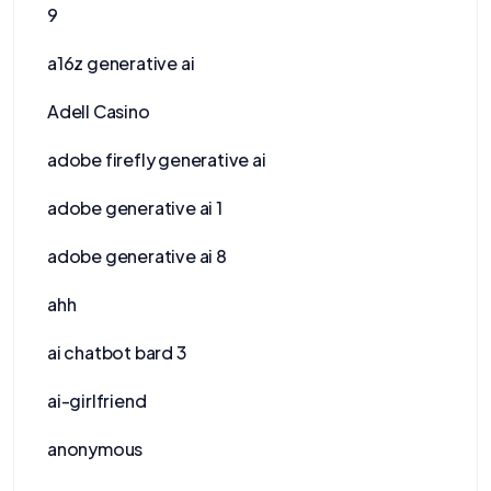
9
a16z generative ai
Adell Casino
adobe firefly generative ai
adobe generative ai 1
adobe generative ai 8
ahh
ai chatbot bard 3
ai-girlfriend
anonymous