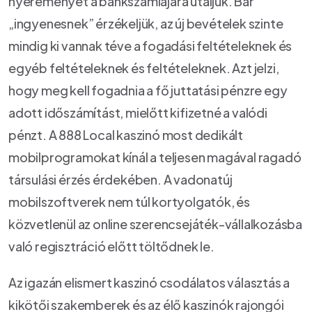
nyereményét a bankszámlájára utaljuk. Bár
„ingyenesnek” érzékeljük, az új bevételek szinte
mindig ki vannak téve a fogadási feltételeknek és
egyéb feltételeknek és feltételeknek. Azt jelzi,
hogy meg kell fogadnia a fő juttatási pénzre egy
adott időszámítást, mielőtt kifizetné a valódi
pénzt. A 888 Local kaszinó most dedikált
mobilprogramokat kínál a teljesen magával ragadó
társulási érzés érdekében. A vadonatúj
mobilszoftverek nem túl kortyolgatók, és
közvetlenül az online szerencsejáték-vállalkozásba
való regisztráció előtt töltődnek le.
Az igazán elismert kaszinó csodálatos választás a
kikötői szakemberek és az élő kaszinók rajongói