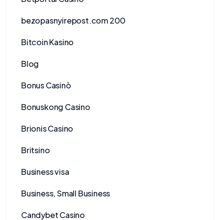
bezopasnyirepost.com 200
Bitcoin Kasino
Blog
Bonus Casinò
Bonuskong Casino
Brionis Casino
Britsino
Business visa
Business, Small Business
Candybet Casino