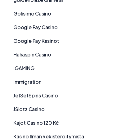
Golisimo Casino
Google Pay Casino
Google Pay Kasinot
Hahaspin Casino
IGAMING
Immigration
JetSetSpins Casino
JSlotz Casino
Kajot Casino 120 Kč
Kasino Ilman Rekisteröitymistä