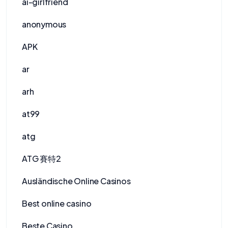
ai-girlfriend
anonymous
APK
ar
arh
at99
atg
ATG 賽特2
Ausländische Online Casinos
Best online casino
Beste Casino