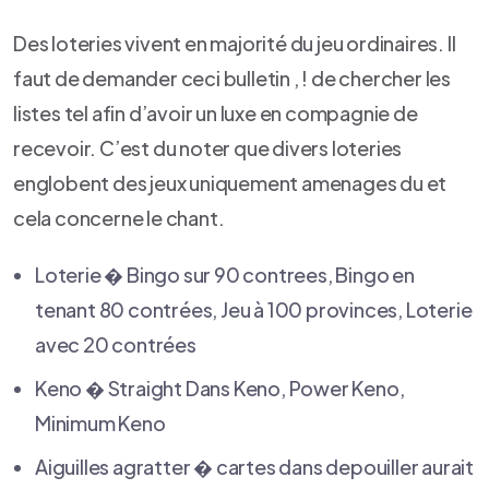
Des loteries vivent en majorité du jeu ordinaires. Il
faut de demander ceci bulletin , ! de chercher les
listes tel afin d’avoir un luxe en compagnie de
recevoir. C’est du noter que divers loteries
englobent des jeux uniquement amenages du et
cela concerne le chant.
Loterie � Bingo sur 90 contrees, Bingo en
tenant 80 contrées, Jeu à 100 provinces, Loterie
avec 20 contrées
Keno � Straight Dans Keno, Power Keno,
Minimum Keno
Aiguilles agratter � cartes dans depouiller aurait