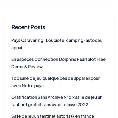
Recent Posts
Pays Caravaning : Loupiote, camping-autocar,
appui ..
En espèces Connection Dolphins Pearl Slot Free
Demo & Review
Top salle de jeu quelque peu de appareil pour
avec Notre pays
Gratification Sans Archive N°dix salle de jeu un
tantinet gratuit sans avoir í classe 2022
Salle de jeu un tantinet autoris� en france