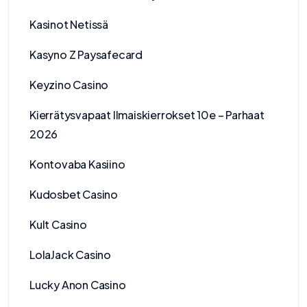
Kasinot Netissä
Kasyno Z Paysafecard
Keyzino Casino
Kierrätysvapaat Ilmaiskierrokset 10e – Parhaat
2026
Kontovaba Kasiino
Kudosbet Casino
Kult Casino
LolaJack Casino
Lucky Anon Casino