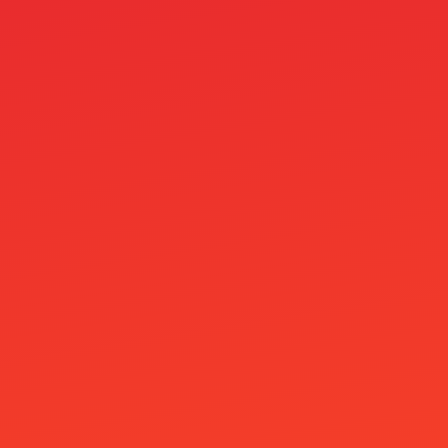
Online Casino Bez Ověření Identity
Online Casino Mit Paysafecard
Online Casino Paysafe
Online casinos
Onlyspins Casino
other
Pablic
Pack 2
Pack 3
Pack 4