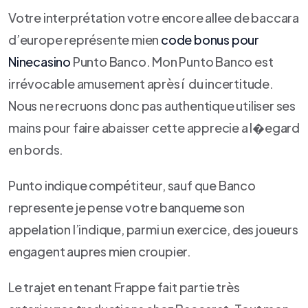
Votre interprétation votre encore allee de baccara
d’europe représente mien
code bonus pour
Ninecasino
Punto Banco. Mon Punto Banco est
irrévocable amusement après í du incertitude.
Nous ne recruons donc pas authentique utiliser ses
mains pour faire abaisser cette apprecie a l�egard
en bords.
Punto indique compétiteur, sauf que Banco
represente je pense votre banqueme son
appelation l’indique, parmi un exercice, des joueurs
engagent aupres mien croupier.
Le trajet en tenant Frappe fait partie très