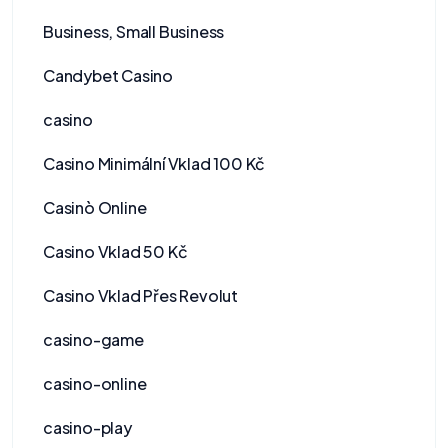
Business, Small Business
Candybet Casino
casino
Casino Minimální Vklad 100 Kč
Casinò Online
Casino Vklad 50 Kč
Casino Vklad Přes Revolut
casino-game
casino-online
casino-play