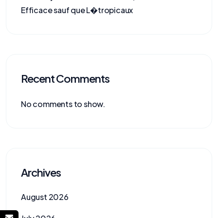
Efficace sauf que L�tropicaux
Recent Comments
No comments to show.
Archives
August 2026