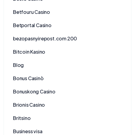
Betfouru Casino
Betportal Casino
bezopasnyirepost.com 200
Bitcoin Kasino
Blog
Bonus Casinò
Bonuskong Casino
Brionis Casino
Britsino
Business visa