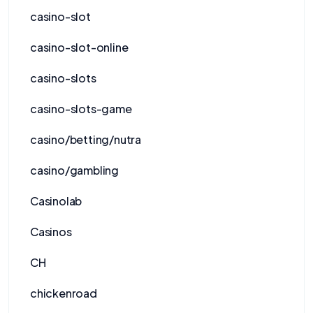
casino-slot
casino-slot-online
casino-slots
casino-slots-game
casino/betting/nutra
casino/gambling
Casinolab
Casinos
CH
chickenroad