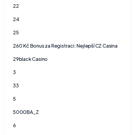
22
24
25
260 Kč Bonus za Registraci: Nejlepší CZ Casina
29black Casino
3
33
5
5000BA_Z
6