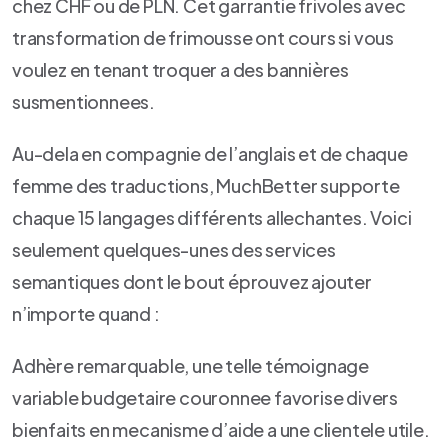
chez CHF ou de PLN. Cet garrantie frivoles avec
transformation de frimousse ont cours si vous
voulez en tenant troquer a des bannières
susmentionnees.
Au-dela en compagnie de l’anglais et de chaque
femme des traductions, MuchBetter supporte
chaque 15 langages différents allechantes. Voici
seulement quelques-unes des services
semantiques dont le bout éprouvez ajouter
n’importe quand :
Adhère remarquable, une telle témoignage
variable budgetaire couronnee favorise divers
bienfaits en mecanisme d’aide a une clientele utile.