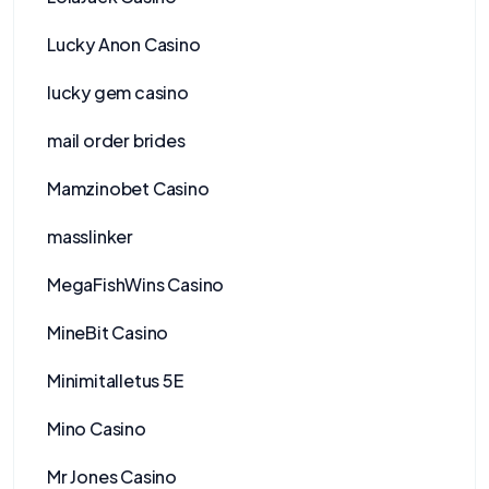
Lucky Anon Casino
lucky gem casino
mail order brides
Mamzinobet Casino
masslinker
MegaFishWins Casino
MineBit Casino
Minimitalletus 5E
Mino Casino
Mr Jones Casino