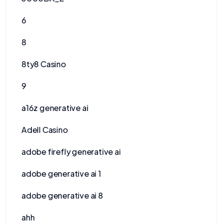
6
8
8ty8 Casino
9
a16z generative ai
Adell Casino
adobe firefly generative ai
adobe generative ai 1
adobe generative ai 8
ahh