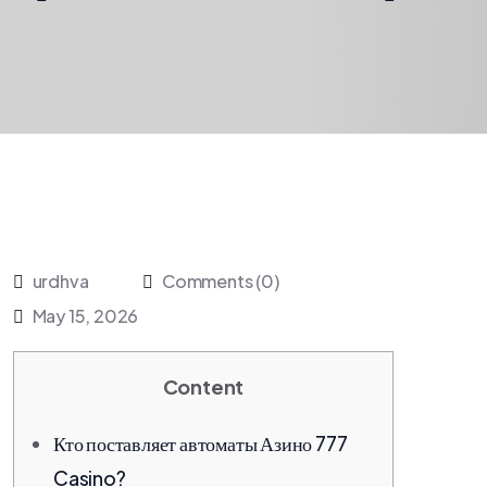
urdhva
Comments (0)
May 15, 2026
Content
Кто поставляет автоматы Азино 777
Casino?