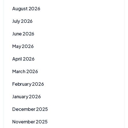
August 2026
July 2026
June 2026
May 2026
April 2026
March 2026
February 2026
January 2026
December 2025
November 2025