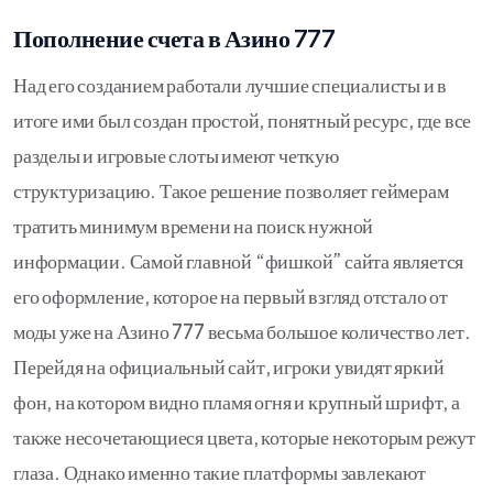
Пополнение счета в Азино 777
Над его созданием работали лучшие специалисты и в
итоге ими был создан простой, понятный ресурс, где все
разделы и игровые слоты имеют четкую
структуризацию. Такое решение позволяет геймерам
тратить минимум времени на поиск нужной
информации. Самой главной “фишкой” сайта является
его оформление, которое на первый взгляд отстало от
моды уже на Азино 777 весьма большое количество лет.
Перейдя на официальный сайт, игроки увидят яркий
фон, на котором видно пламя огня и крупный шрифт, а
также несочетающиеся цвета, которые некоторым режут
глаза. Однако именно такие платформы завлекают