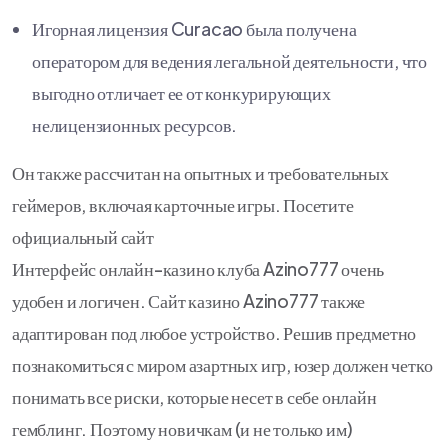
Игорная лицензия Curacao была получена
оператором для ведения легальной деятельности, что
выгодно отличает ее от конкурирующих
нелицензионных ресурсов.
Он также рассчитан на опытных и требовательных
геймеров, включая карточные игры. Посетите
официальный сайт
Интерфейс онлайн-казино клуба Azino777 очень
удобен и логичен. Сайт казино Azino777 также
адаптирован под любое устройство. Решив предметно
познакомиться с миром азартных игр, юзер должен четко
понимать все риски, которые несет в себе онлайн
гемблинг. Поэтому новичкам (и не только им)