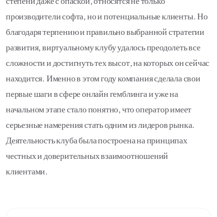
степени даже с опаской, относятся не только
производители софта, но и потенциальные клиенты. Но
благодаря терпению и правильно выбранной стратегии
развития, виртуальному клубу удалось преодолеть все
сложности и достигнуть тех высот, на которых он сейчас
находится. Именно в этом году компания сделала свои
первые шаги в сфере онлайн гемблинга и уже на
начальном этапе стало понятно, что оператор имеет
серьезные намерения стать одним из лидеров рынка.
Деятельность клуба была построена на принципах
честных и доверительных взаимоотношений
клиентами.