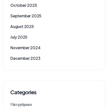
October 2025
September 2025
August 2025
July 2025
November 2024
December 2023
Categories
! Без рубрики