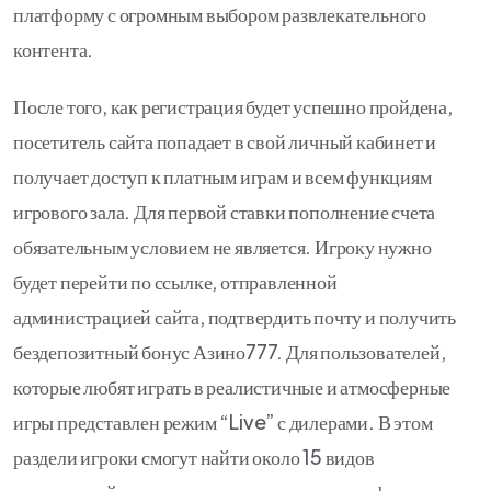
платформу с огромным выбором развлекательного
контента.
После того, как регистрация будет успешно пройдена,
посетитель сайта попадает в свой личный кабинет и
получает доступ к платным играм и всем функциям
игрового зала. Для первой ставки пополнение счета
обязательным условием не является. Игроку нужно
будет перейти по ссылке, отправленной
администрацией сайта, подтвердить почту и получить
бездепозитный бонус Азино777. Для пользователей,
которые любят играть в реалистичные и атмосферные
игры представлен режим “Live” с дилерами. В этом
раздели игроки смогут найти около 15 видов