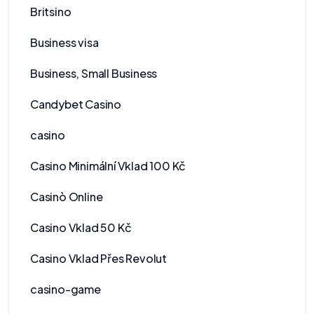
Britsino
Business visa
Business, Small Business
Candybet Casino
casino
Casino Minimální Vklad 100 Kč
Casinò Online
Casino Vklad 50 Kč
Casino Vklad Přes Revolut
casino-game