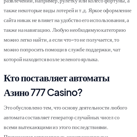
развлечений, например, рулетку или колесо фортуны, а
также некоторые виды лотерей и т.д. Яркое оформление
сайта никак не влияет на удобство его использования, а
также на навигацию. Любую необходимую категорию
можно легко найти, а если что-то не получается, то
можно попросить помощи в службе поддержки, чат
которой находится возле зеленого ярлыка.
Кто поставляет автоматы
Азино 777 Casino?
Это обусловлено тем, что основу деятельности любого
автомата составляет генератор случайных чисел со
всеми вытекающими из этого последствиями.
Применения современных, инновационных и