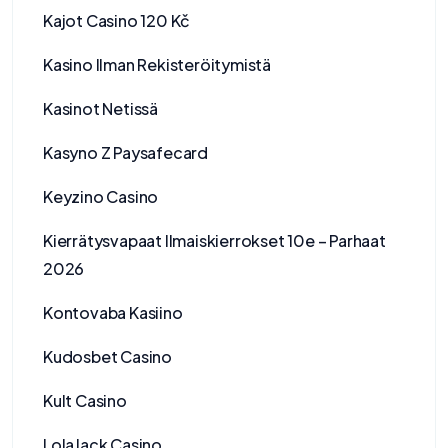
Kajot Casino 120 Kč
Kasino Ilman Rekisteröitymistä
Kasinot Netissä
Kasyno Z Paysafecard
Keyzino Casino
Kierrätysvapaat Ilmaiskierrokset 10e – Parhaat
2026
Kontovaba Kasiino
Kudosbet Casino
Kult Casino
LolaJack Casino