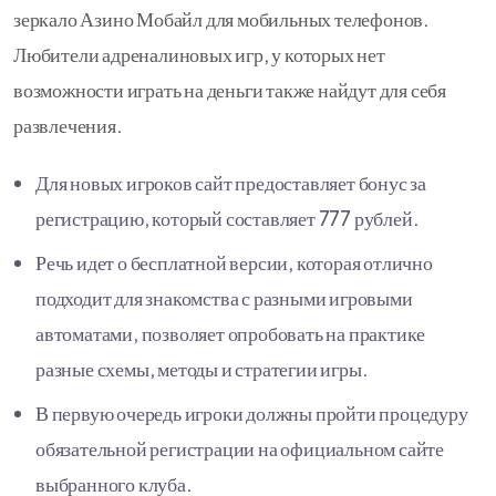
зеркало Азино Мобайл для мобильных телефонов.
Любители адреналиновых игр, у которых нет
возможности играть на деньги также найдут для себя
развлечения.
Для новых игроков сайт предоставляет бонус за
регистрацию, который составляет 777 рублей.
Речь идет о бесплатной версии, которая отлично
подходит для знакомства с разными игровыми
автоматами, позволяет опробовать на практике
разные схемы, методы и стратегии игры.
В первую очередь игроки должны пройти процедуру
обязательной регистрации на официальном сайте
выбранного клуба.