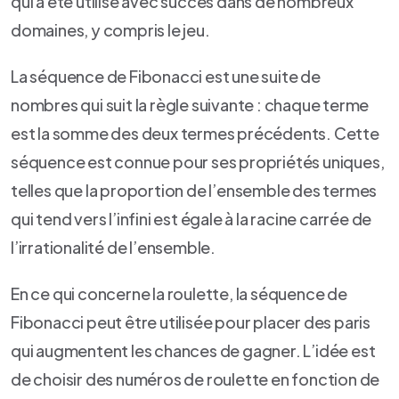
qui a été utilisé avec succès dans de nombreux
domaines, y compris le jeu.
La séquence de Fibonacci est une suite de
nombres qui suit la règle suivante : chaque terme
est la somme des deux termes précédents. Cette
séquence est connue pour ses propriétés uniques,
telles que la proportion de l’ensemble des termes
qui tend vers l’infini est égale à la racine carrée de
l’irrationalité de l’ensemble.
En ce qui concerne la roulette, la séquence de
Fibonacci peut être utilisée pour placer des paris
qui augmentent les chances de gagner. L’idée est
de choisir des numéros de roulette en fonction de