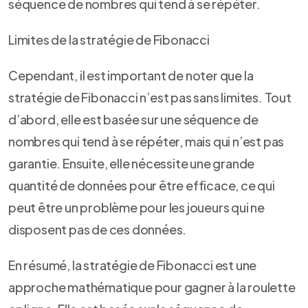
séquence de nombres qui tend à se répéter.
Limites de la stratégie de Fibonacci
Cependant, il est important de noter que la
stratégie de Fibonacci n’est pas sans limites. Tout
d’abord, elle est basée sur une séquence de
nombres qui tend à se répéter, mais qui n’est pas
garantie. Ensuite, elle nécessite une grande
quantité de données pour être efficace, ce qui
peut être un problème pour les joueurs qui ne
disposent pas de ces données.
En résumé, la stratégie de Fibonacci est une
approche mathématique pour gagner à la roulette