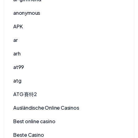
anonymous
APK
ar
arh
at99
atg
ATG 賽特2
Ausländische Online Casinos
Best online casino
Beste Casino