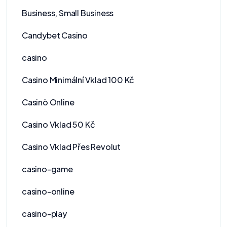
Business, Small Business
Candybet Casino
casino
Casino Minimální Vklad 100 Kč
Casinò Online
Casino Vklad 50 Kč
Casino Vklad Přes Revolut
casino-game
casino-online
casino-play