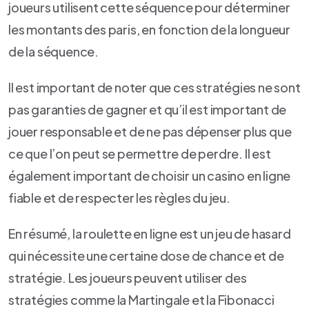
joueurs utilisent cette séquence pour déterminer
les montants des paris, en fonction de la longueur
de la séquence.
Il est important de noter que ces stratégies ne sont
pas garanties de gagner et qu’il est important de
jouer responsable et de ne pas dépenser plus que
ce que l’on peut se permettre de perdre. Il est
également important de choisir un casino en ligne
fiable et de respecter les règles du jeu.
En résumé, la roulette en ligne est un jeu de hasard
qui nécessite une certaine dose de chance et de
stratégie. Les joueurs peuvent utiliser des
stratégies comme la Martingale et la Fibonacci