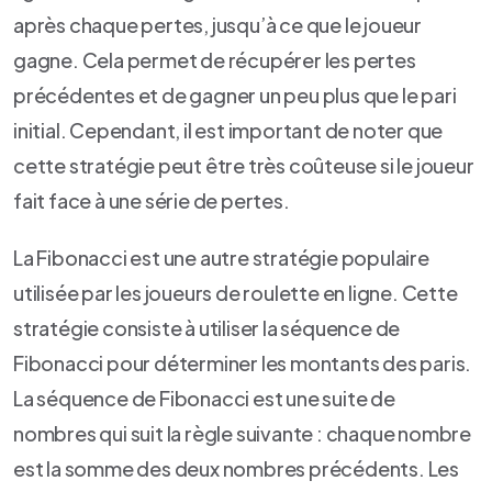
après chaque pertes, jusqu’à ce que le joueur
gagne. Cela permet de récupérer les pertes
précédentes et de gagner un peu plus que le pari
initial. Cependant, il est important de noter que
cette stratégie peut être très coûteuse si le joueur
fait face à une série de pertes.
La Fibonacci est une autre stratégie populaire
utilisée par les joueurs de roulette en ligne. Cette
stratégie consiste à utiliser la séquence de
Fibonacci pour déterminer les montants des paris.
La séquence de Fibonacci est une suite de
nombres qui suit la règle suivante : chaque nombre
est la somme des deux nombres précédents. Les