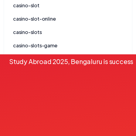
casino-slot
casino-slot-online
casino-slots
casino-slots-game
casino/betting/nutra
Study Abroad 2025, Bengaluru is successf
casino/gambling
Casinolab
Casinos
CH
chickenroad