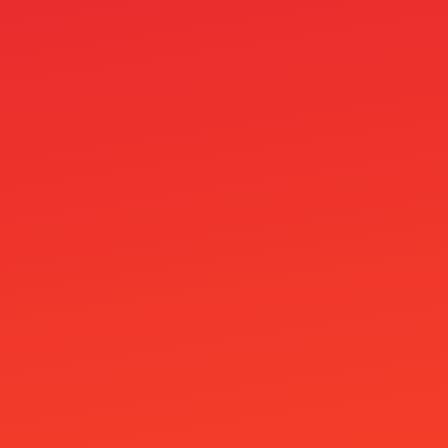
CIB
Computers, Games
Consulting
Crazy Tower Сasino
Dazard Casino
EC
Eesti Neti Kasiinod
ESA
Felicebet Casino
first