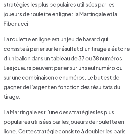
stratégies les plus populaires utilisées par les
joueurs de roulette en ligne : la Martingale et la
Fibonacci.
La roulette en ligne est un jeu de hasard qui
consiste à parier sur le résultat d’un tirage aléatoire
d’un ballon dans un tableau de 37 ou 38 numéros.
Les joueurs peuvent parier sur un seul numéro ou
sur une combinaison de numéros. Le but est de
gagner de l’argent en fonction des résultats du
tirage.
La Martingale est l’une des stratégies les plus
populaires utilisées par les joueurs de roulette en
ligne. Cette stratégie consiste à doubler les paris