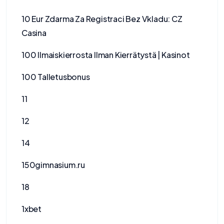
10 Eur Zdarma Za Registraci Bez Vkladu: CZ
Casina
100 Ilmaiskierrosta Ilman Kierrätystä | Kasinot
100 Talletusbonus
11
12
14
150gimnasium.ru
18
1xbet