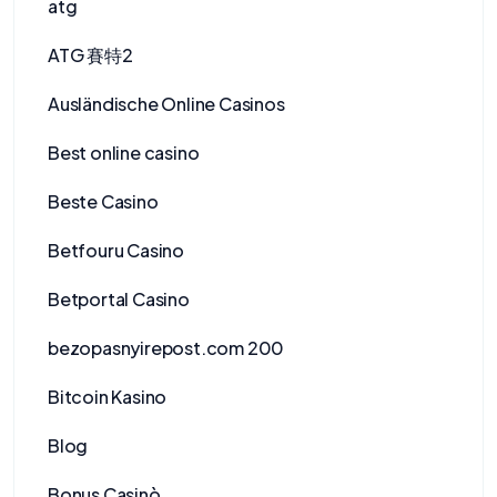
atg
ATG 賽特2
Ausländische Online Casinos
Best online casino
Beste Casino
Betfouru Casino
Betportal Casino
bezopasnyirepost.com 200
Bitcoin Kasino
Blog
Bonus Casinò