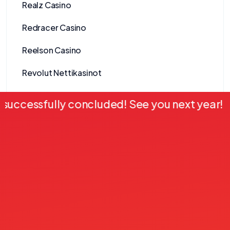
Realz Casino
Redracer Casino
Reelson Casino
Revolut Nettikasinot
Ringospin Casino
cessfully concluded! See you next year!
•
Rockstar Casino
Roulo Casino
rsg
seo_linkk_order
Shelbywin Casino