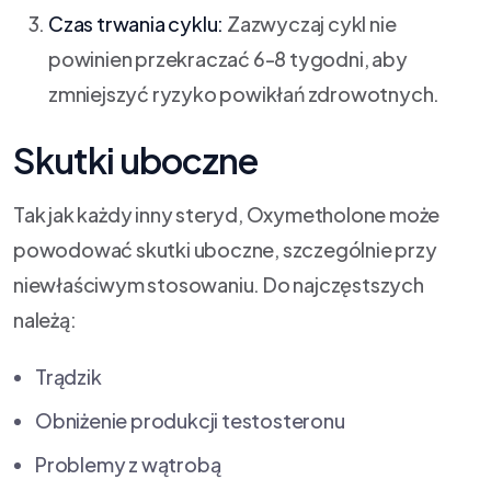
Czas trwania cyklu:
Zazwyczaj cykl nie
powinien przekraczać 6-8 tygodni, aby
zmniejszyć ryzyko powikłań zdrowotnych.
Skutki uboczne
Tak jak każdy inny steryd, Oxymetholone może
powodować skutki uboczne, szczególnie przy
niewłaściwym stosowaniu. Do najczęstszych
należą:
Trądzik
Obniżenie produkcji testosteronu
Problemy z wątrobą