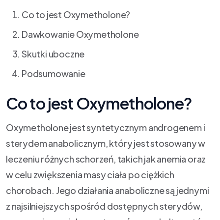
Co to jest Oxymetholone?
Dawkowanie Oxymetholone
Skutki uboczne
Podsumowanie
Co to jest Oxymetholone?
Oxymetholone jest syntetycznym androgenem i
sterydem anabolicznym, który jest stosowany w
leczeniu różnych schorzeń, takich jak anemia oraz
w celu zwiększenia masy ciała po ciężkich
chorobach. Jego działania anaboliczne są jednymi
z najsilniejszych spośród dostępnych sterydów,