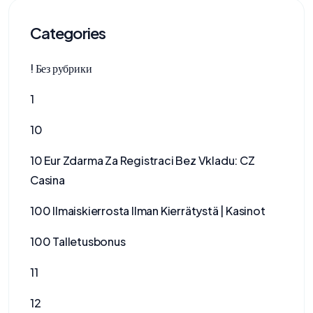
Categories
! Без рубрики
1
10
10 Eur Zdarma Za Registraci Bez Vkladu: CZ
Casina
100 Ilmaiskierrosta Ilman Kierrätystä | Kasinot
100 Talletusbonus
11
12