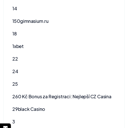
14
150gimnasium.ru
18
1xbet
22
24
25
260 Kč Bonus za Registraci: Nejlepší CZ Casina
29black Casino
3