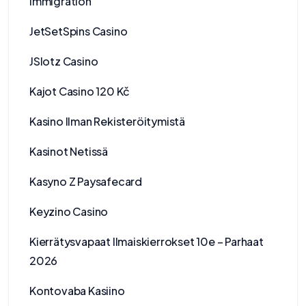
Immigration
JetSetSpins Casino
JSlotz Casino
Kajot Casino 120 Kč
Kasino Ilman Rekisteröitymistä
Kasinot Netissä
Kasyno Z Paysafecard
Keyzino Casino
Kierrätysvapaat Ilmaiskierrokset 10e – Parhaat
2026
Kontovaba Kasiino