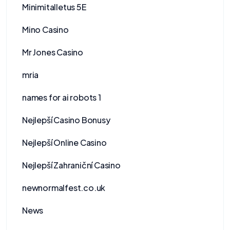
Minimitalletus 5E
Mino Casino
Mr Jones Casino
mria
names for ai robots 1
Nejlepší Casino Bonusy
Nejlepší Online Casino
Nejlepší Zahraniční Casino
newnormalfest.co.uk
News