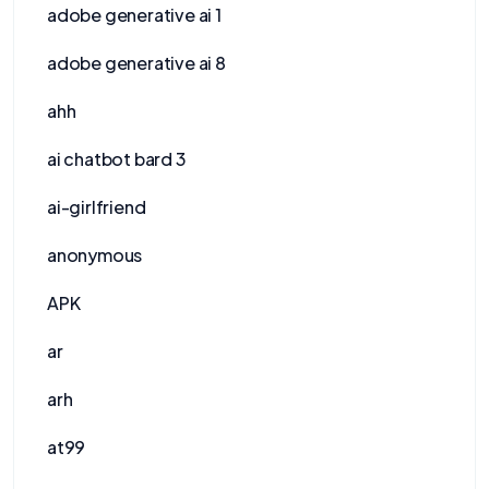
adobe generative ai 1
adobe generative ai 8
ahh
ai chatbot bard 3
ai-girlfriend
anonymous
APK
ar
arh
at99