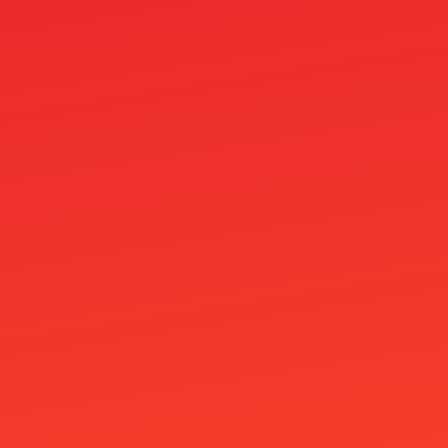
Siru Kasinot
Skrill M-platba v casinu: Zákaz a TOP 3
alternativy
Slimking Casino
Slotosport Casino
Speicasino
Spiele
Spinboss Casino
Spinita Casino
SpinLynx Casino
SpinRain Casino