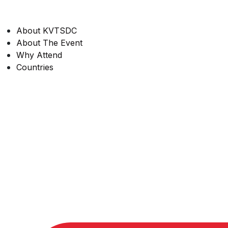
About KVTSDC
About The Event
Why Attend
Countries